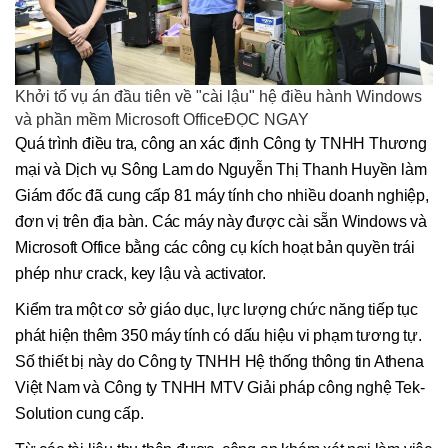
Khởi tố vụ án đầu tiên về "cài lậu" hệ điều hành Windows
và phần mềm Microsoft OfficeĐỌC NGAY
Quá trình điều tra, công an xác định Công ty TNHH Thương
mại và Dịch vụ Sông Lam do Nguyễn Thị Thanh Huyền làm
Giám đốc đã cung cấp 81 máy tính cho nhiều doanh nghiệp,
đơn vị trên địa bàn. Các máy này được cài sẵn Windows và
Microsoft Office bằng các công cụ kích hoạt bản quyền trái
phép như crack, key lậu và activator.
Kiểm tra một cơ sở giáo dục, lực lượng chức năng tiếp tục
phát hiện thêm 350 máy tính có dấu hiệu vi phạm tương tự.
Số thiết bị này do Công ty TNHH Hệ thống thông tin Athena
Việt Nam và Công ty TNHH MTV Giải pháp công nghệ Tek-
Solution cung cấp.