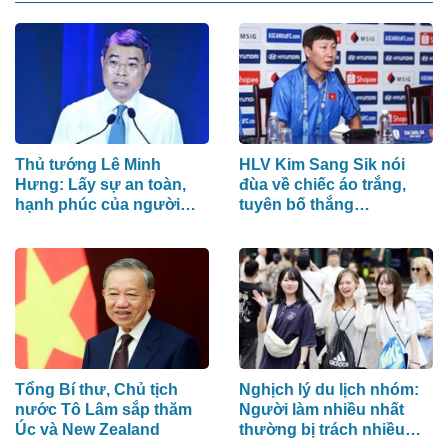
Thủ tướng Lê Minh
HLV Kim Sang Sik nói
Hưng: Lấy sự an toàn,
đùa về chiếc áo trắng,
hạnh phúc của người
tuyên bố thắng
dân làm thước đo an
Campuchia bằng đội
ninh mạng
hình mạnh nhất
Tổng Bí thư, Chủ tịch
Nghịch lý du lịch nhóm:
nước Tô Lâm sắp thăm
Người làm nhiều nhất
Úc và New Zealand
thường bị trách nhiều