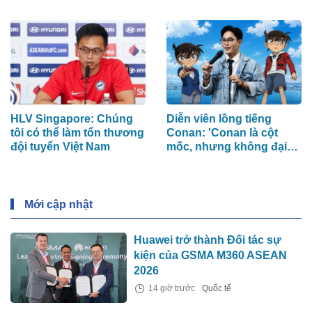
đồng
nhà sắp giao cho chủ
mới
HLV Singapore: Chúng
Diễn viên lồng tiếng
tôi có thể làm tổn thương
Conan: 'Conan là cột
đội tuyển Việt Nam
mốc, nhưng không đại
diện cho cả sự nghiệp
của tôi'
Mới cập nhật
Huawei trở thành Đối tác sự
kiện của GSMA M360 ASEAN
2026
14 giờ trước
Quốc tế