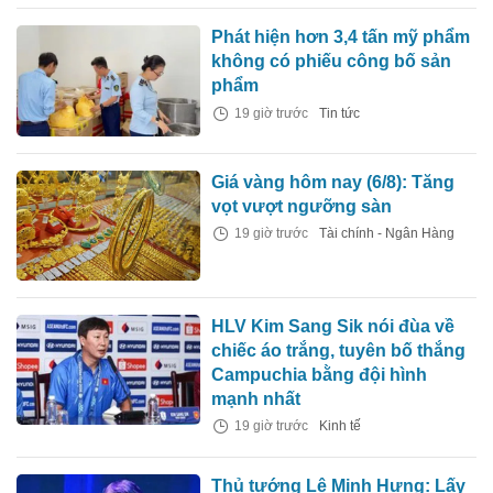
Phát hiện hơn 3,4 tấn mỹ phẩm
không có phiếu công bố sản
phẩm
19 giờ trước
Tin tức
Giá vàng hôm nay (6/8): Tăng
vọt vượt ngưỡng sàn
19 giờ trước
Tài chính - Ngân Hàng
HLV Kim Sang Sik nói đùa về
chiếc áo trắng, tuyên bố thắng
Campuchia bằng đội hình
mạnh nhất
19 giờ trước
Kinh tế
Thủ tướng Lê Minh Hưng: Lấy