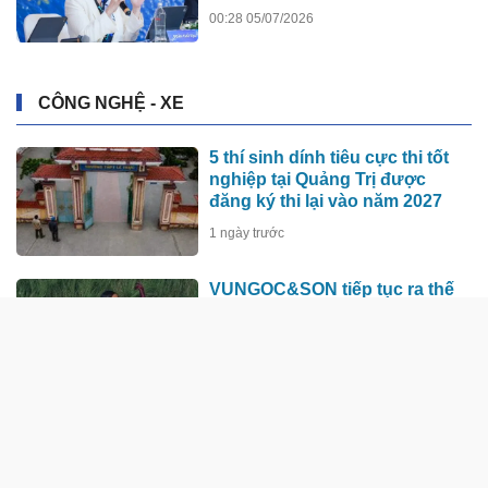
00:28 05/07/2026
CÔNG NGHỆ - XE
5 thí sinh dính tiêu cực thi tốt
nghiệp tại Quảng Trị được
đăng ký thi lại vào năm 2027
1 ngày trước
VUNGOC&SON tiếp tục ra thế
giới
3 ngày trước
50.000 căn hộ cho thuê sẽ giúp
dân Phú Quốc bị ảnh hưởng
bởi dự án đón APEC 2027 sớm
an cư