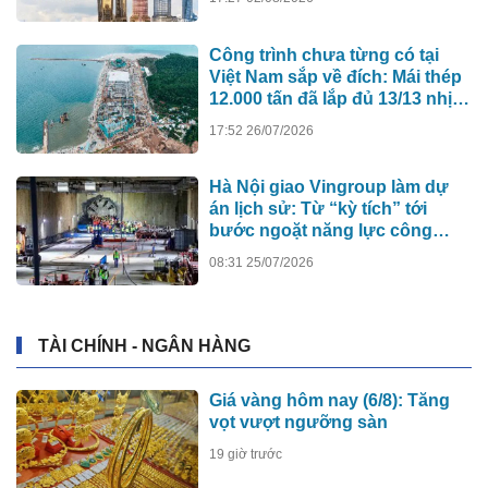
xây tòa nhà cao nhất Việt Nam?
Công trình chưa từng có tại
Việt Nam sắp về đích: Mái thép
12.000 tấn đã lắp đủ 13/13 nhịp,
nhà biểu diễn 4.000 chỗ lớn
17:52 26/07/2026
hơn nơi trao giải Oscar dần lộ
diện
Hà Nội giao Vingroup làm dự
án lịch sử: Từ “kỳ tích” tới
bước ngoặt năng lực công
nghệ quốc gia
08:31 25/07/2026
TÀI CHÍNH - NGÂN HÀNG
Giá vàng hôm nay (6/8): Tăng
vọt vượt ngưỡng sàn
19 giờ trước