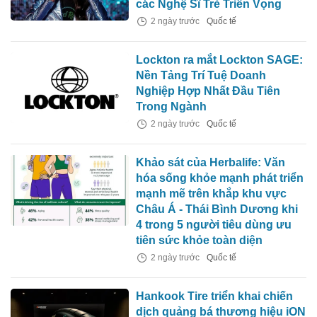
các Nghệ Sĩ Trẻ Triển Vọng
2 ngày trước
Quốc tế
Lockton ra mắt Lockton SAGE:
Nền Tảng Trí Tuệ Doanh
Nghiệp Hợp Nhất Đầu Tiên
Trong Ngành
2 ngày trước
Quốc tế
Khảo sát của Herbalife: Văn
hóa sống khỏe mạnh phát triển
mạnh mẽ trên khắp khu vực
Châu Á - Thái Bình Dương khi
4 trong 5 người tiêu dùng ưu
tiên sức khỏe toàn diện
2 ngày trước
Quốc tế
Hankook Tire triển khai chiến
dịch quảng bá thương hiệu iON