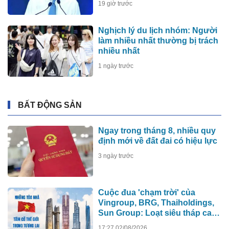
19 giờ trước
Nghịch lý du lịch nhóm: Người
làm nhiều nhất thường bị trách
nhiều nhất
1 ngày trước
BẤT ĐỘNG SẢN
Ngay trong tháng 8, nhiều quy
định mới về đất đai có hiệu lực
3 ngày trước
Cuộc đua 'chạm trời' của
Vingroup, BRG, Thaiholdings,
Sun Group: Loạt siêu tháp cao
hơn 500m xô đổ kỷ lục cũ, ai sẽ
17:27 02/08/2026