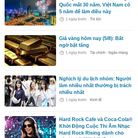
Quốc mất 30 năm, Việt Nam có
5 năm để làm điều này
1 ngày trước
Tin tức
Giá vàng hôm nay (5/8): Bất
ngờ bật tăng
1 ngày trước
Tài chính - Ngân Hàng
Nghịch lý du lịch nhóm: Người
làm nhiều nhất thường bị trách
nhiều nhất
1 ngày trước
Kinh tế
Hard Rock Cafe và Coca-Cola®
Khởi Động Cuộc Thi Âm Nhạc
Hard Rock Rising dành cho