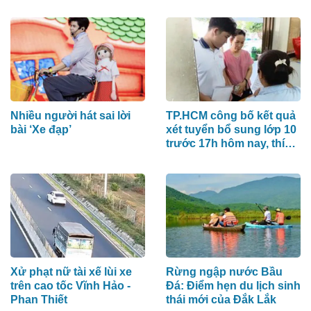
nhất
Nhiều người hát sai lời
TP.HCM công bố kết quả
bài ‘Xe đạp’
xét tuyển bổ sung lớp 10
trước 17h hôm nay, thí
sinh xem ở đâu?
Xử phạt nữ tài xế lùi xe
Rừng ngập nước Bầu
trên cao tốc Vĩnh Hảo -
Đá: Điểm hẹn du lịch sinh
Phan Thiết
thái mới của Đắk Lắk