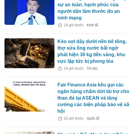
sự an toàn, hạnh phúc của
người dân làm thước đo an
ninh mạng
19 giờ trước
Kinh tế
Kéo sợi dây dưới nền bê tông,
thợ sửa ống nước bất ngờ
phát hiện 30 kg tiền vàng, khu
vực lập tức bị phong tỏa
19 giờ trước
Tin tức
Fair Finance Asia kêu gọi các
ngân hàng chấm dứt tài trợ cho
than đá tại ASEAN và tăng
cường các biện pháp bảo vệ xã
hội
20 giờ trước
Quốc tế