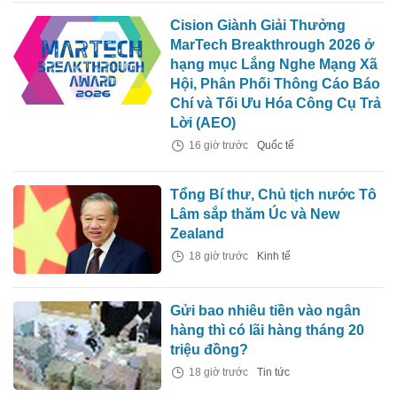
Cision Giành Giải Thưởng
MarTech Breakthrough 2026 ở
hạng mục Lắng Nghe Mạng Xã
Hội, Phân Phối Thông Cáo Báo
Chí và Tối Ưu Hóa Công Cụ Trả
Lời (AEO)
16 giờ trước
Quốc tế
Tổng Bí thư, Chủ tịch nước Tô
Lâm sắp thăm Úc và New
Zealand
18 giờ trước
Kinh tế
Gửi bao nhiêu tiền vào ngân
hàng thì có lãi hàng tháng 20
triệu đồng?
18 giờ trước
Tin tức