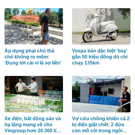
Áp dụng phạt chủ thả
Vespa bản đặc biệt 'bay'
chó không rọ mõm:
gần 50 triệu đồng dù chỉ
‘Đụng tới cái ví là sợ liền’
chạy 135km
Xe điện, bất động sản và
Vợ cứu chồng khiến cả 2
hạ tầng mang về cho
bị điện giật chết: 2 đứa
Vingroup hơn 20.300 tỉ
con mồ côi trong ngôi