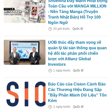
Shueisha Đẩy Mạnh Hoạt Động
Toàn Cầu với MANGA MILLION
- Nền Tảng Manga (Truyện
Tranh Nhật Bản) Hỗ Trợ 100
Ngôn Ngữ
20 giờ trước
Quốc tế
UOB thúc đẩy tham vọng về
quản lý tài sản thông qua quan
hệ đối tác phân phối chiến
lược với Allianz Global
Investors
1 ngày trước
Quốc tế
Báo Cáo của Cision Cảnh Báo
Các Thương Hiệu Đang Sập
"Bẫy Phân Mảnh Dữ Liệu" Tốn
Kém
1 ngày trước
Quốc tế