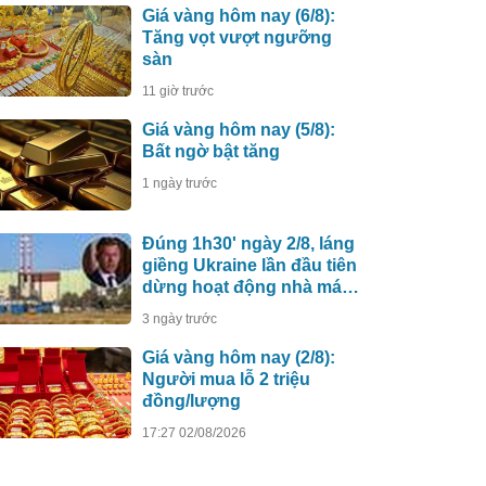
Giá vàng hôm nay (6/8):
Tăng vọt vượt ngưỡng
sàn
11 giờ trước
Giá vàng hôm nay (5/8):
Bất ngờ bật tăng
1 ngày trước
Đúng 1h30' ngày 2/8, láng
giềng Ukraine lần đầu tiên
dừng hoạt động nhà máy
điện hạt nhân do Nga xây
3 ngày trước
dựng
Giá vàng hôm nay (2/8):
Người mua lỗ 2 triệu
đồng/lượng
17:27 02/08/2026