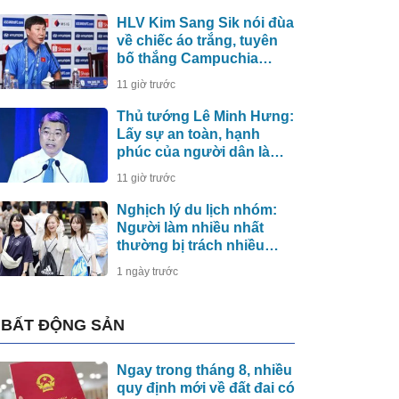
HLV Kim Sang Sik nói đùa
về chiếc áo trắng, tuyên
bố thắng Campuchia
bằng đội hình mạnh nhất
11 giờ trước
Thủ tướng Lê Minh Hưng:
Lấy sự an toàn, hạnh
phúc của người dân làm
thước đo an ninh mạng
11 giờ trước
Nghịch lý du lịch nhóm:
Người làm nhiều nhất
thường bị trách nhiều
nhất
1 ngày trước
BẤT ĐỘNG SẢN
Ngay trong tháng 8, nhiều
quy định mới về đất đai có