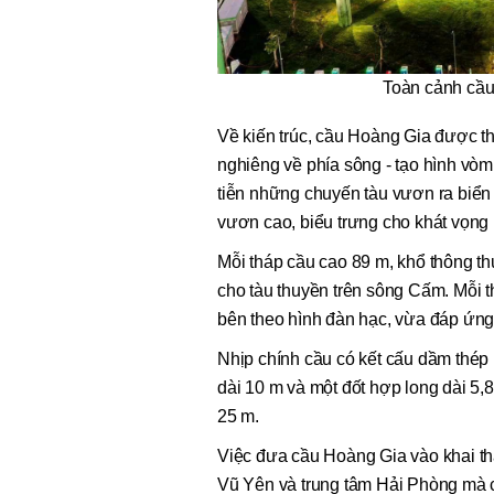
Toàn cảnh cầu
Về kiến trúc, cầu Hoàng Gia được thi
nghiêng về phía sông - tạo hình vò
tiễn những chuyến tàu vươn ra biển
vươn cao, biểu trưng cho khát vọng 
Mỗi tháp cầu cao 89 m, khổ thông th
cho tàu thuyền trên sông Cấm. Mỗi t
bên theo hình đàn hạc, vừa đáp ứng 
Nhịp chính cầu có kết cấu dầm thép 
dài 10 m và một đốt hợp long dài 5
25 m.
Việc đưa cầu Hoàng Gia vào khai thá
Vũ Yên và trung tâm Hải Phòng mà c