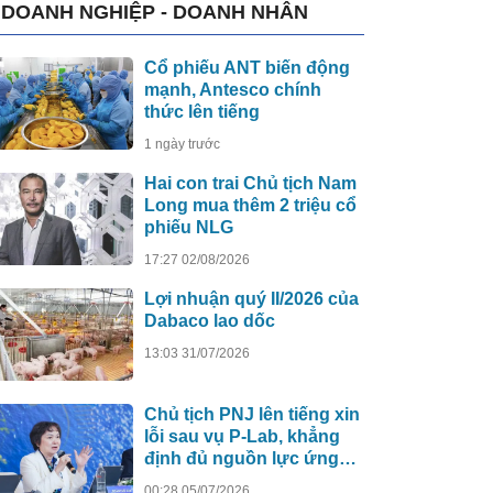
DOANH NGHIỆP - DOANH NHÂN
Cổ phiếu ANT biến động
mạnh, Antesco chính
thức lên tiếng
1 ngày trước
Hai con trai Chủ tịch Nam
Long mua thêm 2 triệu cổ
phiếu NLG
17:27 02/08/2026
Lợi nhuận quý II/2026 của
Dabaco lao dốc
13:03 31/07/2026
Chủ tịch PNJ lên tiếng xin
lỗi sau vụ P-Lab, khẳng
định đủ nguồn lực ứng
phó
00:28 05/07/2026