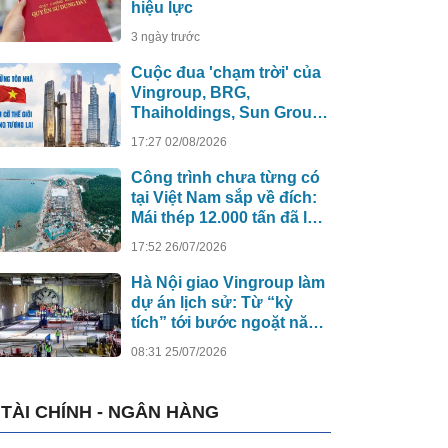
hiệu lực
3 ngày trước
Cuộc đua 'chạm trời' của
Vingroup, BRG,
Thaiholdings, Sun Group:
Loạt siêu tháp cao hơn
17:27 02/08/2026
500m xô đổ kỷ lục cũ, ai
sẽ xây tòa nhà cao nhất
Công trình chưa từng có
Việt Nam?
tại Việt Nam sắp về đích:
Mái thép 12.000 tấn đã lắp
đủ 13/13 nhịp, nhà biểu
17:52 26/07/2026
diễn 4.000 chỗ lớn hơn
nơi trao giải Oscar dần lộ
Hà Nội giao Vingroup làm
diện
dự án lịch sử: Từ “kỳ
tích” tới bước ngoặt năng
lực công nghệ quốc gia
08:31 25/07/2026
TÀI CHÍNH - NGÂN HÀNG