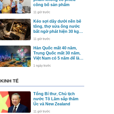
công bố sản phẩm
11 giờ trước
Kéo sợi dây dưới nền bê
tông, thợ sửa ống nước
bất ngờ phát hiện 30 kg
tiền vàng, khu vực lập tức
11 giờ trước
bị phong tỏa
Hàn Quốc mất 40 năm,
Trung Quốc mất 30 năm,
Việt Nam có 5 năm để làm
điều này
1 ngày trước
KINH TẾ
Tổng Bí thư, Chủ tịch
nước Tô Lâm sắp thăm
Úc và New Zealand
11 giờ trước