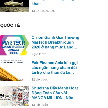
khác
13:02 31/07/2026
QUỐC TẾ
Cision Giành Giải Thưởng
MarTech Breakthrough
2026 ở hạng mục Lắng
Nghe Mạng Xã Hội, Phân
9 giờ trước
Phối Thông Cáo Báo Chí
và Tối Ưu Hóa Công Cụ
Fair Finance Asia kêu gọi
Trả Lời (AEO)
các ngân hàng chấm dứt
tài trợ cho than đá tại
ASEAN và tăng cường
12 giờ trước
các biện pháp bảo vệ xã
hội
Shueisha Đẩy Mạnh Hoạt
Động Toàn Cầu với
MANGA MILLION - Nền
Tảng Manga (Truyện
13 giờ trước
Tranh Nhật Bản) Hỗ Trợ