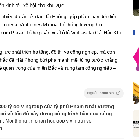
n kinh tế - xã hội cho khu vực.
i nhiều dự án lớn tại Hải Phòng, góp phần thay đổi diện
 Imperia, Vinhomes Marina, hệ thống trường học
com Plaza, Tổ hợp sản xuất ô tô VinFast tại Cát Hải, Khu
lực phát triển hạ tầng, đô thị và công nghiệp, mà còn
chắc để Hải Phòng bứt phá mạnh mẽ, từng bước khẳng
 tế quan trọng của miền Bắc và trung tâm công nghiệp –
Nguồn
soha.vn
300 tỷ do Vingroup của tỷ phú Phạm Nhật Vượng
 có về tốc độ xây dựng công trình bắc qua sông
ản
. Mọi thông tin phản hồi, góp ý xin gửi về
m