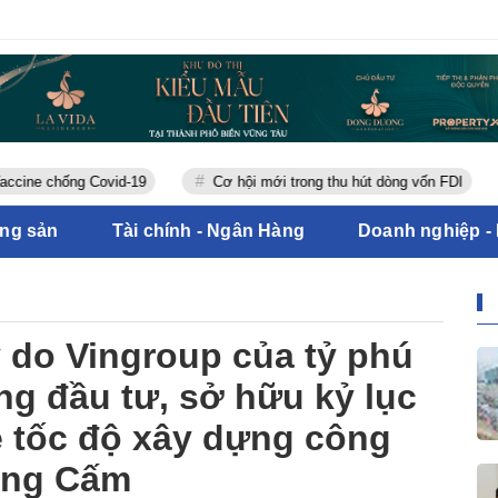
ống Covid-19
Cơ hội mới trong thu hút dòng vốn FDI
Tiêu
ộng sản
Tài chính - Ngân Hàng
Doanh nghiệp -
ỷ do Vingroup của tỷ phú
g đầu tư, sở hữu kỷ lục
ề tốc độ xây dựng công
sông Cấm