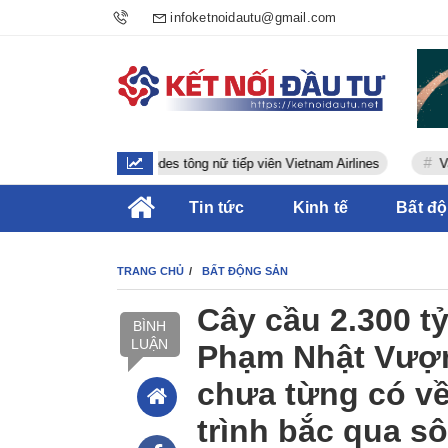
infoketnoidautu@gmail.com
Tài xế xe Mercedes tông nữ tiếp viên Vietnam Airlines
Vaccine ch
Tin tức
Kinh tế
Bất đ
TRANG CHỦ
BẤT ĐỘNG SẢN
Cây cầu 2.300 t
BÌNH
LUẬN
Phạm Nhật Vượn
chưa từng có v
trình bắc qua 