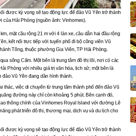
 nối được kỳ vọng sẽ tạo động lực để đảo Vũ Yên trở thành
i của Hải Phòng (nguồn ảnh: Vinhomes).
 km, mặt cầu rộng 21 m với 4 làn xe, cầu dẫn hai đầu rộng
n, kết nối trực tiếp với tuyến phố đi bộ công viên Vũ
Thánh Tông, thuộc phường Gia Viên, TP Hải Phòng.
 qua sông Cấm. Một bên là trung tâm đô thị lõi, nơi có các
ải Phòng với nhiều giá trị văn hóa, lịch sử; một bên là
rên đảo Vũ Yên đang dần hình thành.
 thác, việc di chuyển từ trung tâm thành phố đến đảo Vũ
quãng đường này chỉ còn khoảng 5 phút. Bên cạnh đó,
c giao thông chính của Vinhomes Royal Island với đường Lê
ng phát triển đô thị, thương mại, dịch vụ và du lịch cho
 nối được kỳ vọng sẽ tạo động lực để đảo Vũ Yên trở thành