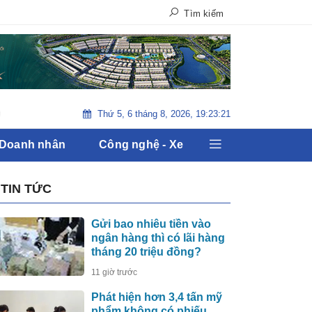
Tìm kiếm
Thứ 5, 6 tháng 8, 2026, 19:23:23
 Điểm : Bầu cử Tổng Thống Mỹ 2020
Sự kiện tiền tê : Thị trường 
 Doanh nhân
Công nghệ - Xe
TIN TỨC
Gửi bao nhiêu tiền vào
ngân hàng thì có lãi hàng
tháng 20 triệu đồng?
11 giờ trước
Phát hiện hơn 3,4 tấn mỹ
phẩm không có phiếu