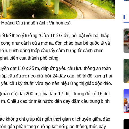
 Hoàng Gia (nguồn ảnh: Vinhomes).
ết kế theo ý tưởng “Cửa Thế Giới”, nổi bật với hai tháp
m cong như cánh cửa mở ra, đón chào bạn bè quốc tế và
 lớn. Hình dáng tháp cầu lấy cảm hứng từ cánh chim
phát triển của thành phố cảng.
uyền đạt 110 x 25 m, đáp ứng yêu cầu lưu thông an toàn
háp cầu được neo giữ bởi 24 dây cáp, bố trí đối xứng hai
yêu cầu kỹ thuật, vừa tạo nên hiệu ứng thị giác độc đáo.
(màu đỏ) dài 200 m, chia làm 17 đốt. Trong đó có 16 đốt
,8 m. Chiều cao từ mặt nước đến đáy dầm cầu trung bình
c không chỉ giúp rút ngắn thời gian di chuyển giữa đảo
òn góp phần tăng cường kết nối giao thông, thúc đẩy