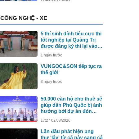
CÔNG NGHỆ - XE
5 thí sinh dính tiêu cực thi
tốt nghiệp tại Quảng Trị
được đăng ký thi lại vào
năm 2027
1 ngày trước
VUNGOC&SON tiếp tục ra
thế giới
3 ngày trước
50.000 căn hộ cho thuê sẽ
giúp dân Phú Quốc bị ảnh
hưởng bởi dự án đón
APEC 2027 sớm an cư
17:27 02/08/2026
Lần đầu phát hiện ung
thư 'lây' từ cá này sang cá