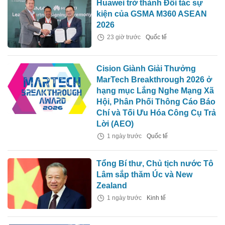
Huawei trở thành Đối tác sự
kiện của GSMA M360 ASEAN
2026
23 giờ trước
Quốc tế
Cision Giành Giải Thưởng
MarTech Breakthrough 2026 ở
hạng mục Lắng Nghe Mạng Xã
Hội, Phân Phối Thông Cáo Báo
Chí và Tối Ưu Hóa Công Cụ Trả
Lời (AEO)
1 ngày trước
Quốc tế
Tổng Bí thư, Chủ tịch nước Tô
Lâm sắp thăm Úc và New
Zealand
1 ngày trước
Kinh tế