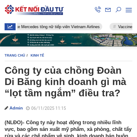
 Mercedes tông nữ tiếp viên Vietnam Airlines
Vaccine chống Covid-
TRANG CHỦ
KINH TẾ
Công ty của chồng Đoàn
Di Băng kinh doanh gì mà
“lọt tầm ngắm” điều tra?
Admin
06/11/2025 11:15
(NLĐO)- Công ty này hoạt động trong nhiều lĩnh
vực, bao gồm sản xuất mỹ phẩm, xà phòng, chất tẩy
rửa và các chế phẩm vệ sinh, kinh doanh bán buôn