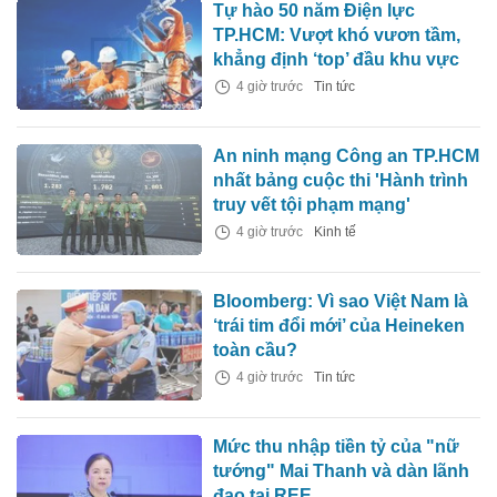
Tự hào 50 năm Điện lực
TP.HCM: Vượt khó vươn tầm,
khẳng định ‘top’ đầu khu vực
4 giờ trước
Tin tức
An ninh mạng Công an TP.HCM
nhất bảng cuộc thi 'Hành trình
truy vết tội phạm mạng'
4 giờ trước
Kinh tế
Bloomberg: Vì sao Việt Nam là
‘trái tim đổi mới’ của Heineken
toàn cầu?
4 giờ trước
Tin tức
Mức thu nhập tiền tỷ của "nữ
tướng" Mai Thanh và dàn lãnh
đạo tại REE