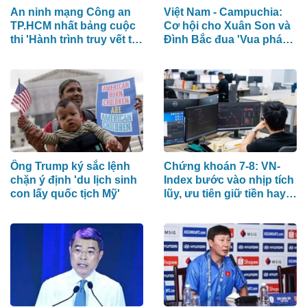
An ninh mạng Công an
Việt Nam - Campuchia:
TP.HCM nhất bảng cuộc
Cơ hội cho Xuân Son và
thi 'Hành trình truy vết tội
Đình Bắc đua 'Vua phá
phạm mạng'
lưới'
Ông Trump ký sắc lệnh
Chứng khoán 7-8: VN-
chặn ý định 'du lịch sinh
Index bước vào nhịp tích
con lấy quốc tịch Mỹ'
lũy, ưu tiên giữ tiền hay
cổ phiếu?