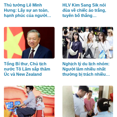
Thủ tướng Lê Minh
HLV Kim Sang Sik nói
Hưng: Lấy sự an toàn,
đùa về chiếc áo trắng,
hạnh phúc của người
tuyên bố thắng
dân làm thước đo an
Campuchia bằng đội
ninh mạng
hình mạnh nhất
Tổng Bí thư, Chủ tịch
Nghịch lý du lịch nhóm:
nước Tô Lâm sắp thăm
Người làm nhiều nhất
Úc và New Zealand
thường bị trách nhiều
nhất