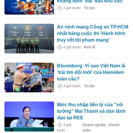
khẳng định ‘top’ đầu khu vực
4 giờ trước
Tin tức
An ninh mạng Công an TP.HCM
nhất bảng cuộc thi 'Hành trình
truy vết tội phạm mạng'
4 giờ trước
Kinh tế
Bloomberg: Vì sao Việt Nam là
‘trái tim đổi mới’ của Heineken
toàn cầu?
4 giờ trước
Tin tức
Mức thu nhập tiền tỷ của "nữ
tướng" Mai Thanh và dàn lãnh
đạo tại REE
4 giờ
Doanh nghiệp - Doanh
trước
nhân