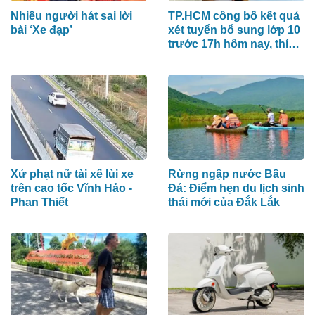
Nhiều người hát sai lời
TP.HCM công bố kết quả
bài ‘Xe đạp’
xét tuyển bổ sung lớp 10
trước 17h hôm nay, thí
sinh xem ở đâu?
Xử phạt nữ tài xế lùi xe
Rừng ngập nước Bầu
trên cao tốc Vĩnh Hảo -
Đá: Điểm hẹn du lịch sinh
Phan Thiết
thái mới của Đắk Lắk