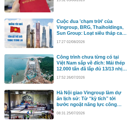
15:32 03/08/2026
Cuộc đua 'chạm trời' của
Vingroup, BRG, Thaiholdings,
Sun Group: Loạt siêu tháp cao
hơn 500m xô đổ kỷ lục cũ, ai sẽ
17:27 02/08/2026
xây tòa nhà cao nhất Việt Nam?
Công trình chưa từng có tại
Việt Nam sắp về đích: Mái thép
12.000 tấn đã lắp đủ 13/13 nhịp,
nhà biểu diễn 4.000 chỗ lớn
17:52 26/07/2026
hơn nơi trao giải Oscar dần lộ
diện
Hà Nội giao Vingroup làm dự
án lịch sử: Từ “kỳ tích” tới
bước ngoặt năng lực công
nghệ quốc gia
08:31 25/07/2026