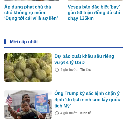
Áp dụng phạt chủ thả
Vespa bản đặc biệt 'bay'
chó không rọ mõm:
gần 50 triệu đồng dù chỉ
‘Đụng tới cái ví là sợ liền’
chạy 135km
Mới cập nhật
Dự báo xuất khẩu sầu riêng
vượt 4 tỷ USD
4 giờ trước
Tin tức
Ông Trump ký sắc lệnh chặn ý
định 'du lịch sinh con lấy quốc
tịch Mỹ'
4 giờ trước
Kinh tế