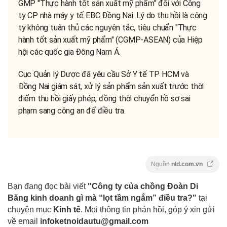
GMP "Thực hành tốt sản xuất mỹ phẩm" đối với Công
ty CP nhà máy y tế EBC Đồng Nai. Lý do thu hồi là công
ty không tuân thủ các nguyên tắc, tiêu chuẩn "Thực
hành tốt sản xuất mỹ phẩm" (CGMP-ASEAN) của Hiệp
hội các quốc gia Đông Nam Á.
Cục Quản lý Dược đã yêu cầu Sở Y tế TP HCM và
Đồng Nai giám sát, xử lý sản phẩm sản xuất trước thời
điểm thu hồi giấy phép, đồng thời chuyển hồ sơ sai
phạm sang công an để điều tra.
Nguồn
nld.com.vn
Bạn đang đọc bài viết
"Công ty của chồng Đoàn Di
Băng kinh doanh gì mà “lọt tầm ngắm” điều tra?"
tại
chuyên mục
Kinh tế
. Mọi thông tin phản hồi, góp ý xin gửi
về email
infoketnoidautu@gmail.com