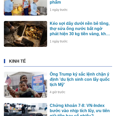
phẩm
1 ngày trước
Kéo sợi dây dưới nền bê tông,
thợ sửa ống nước bất ngờ
phát hiện 30 kg tiền vàng, khu
vực lập tức bị phong tỏa
1 ngày trước
KINH TẾ
Ông Trump ký sắc lệnh chặn ý
định 'du lịch sinh con lấy quốc
tịch Mỹ'
4 giờ trước
Chứng khoán 7-8: VN-Index
bước vào nhịp tích lũy, ưu tiên
giữ tiền hay cổ phiếu?