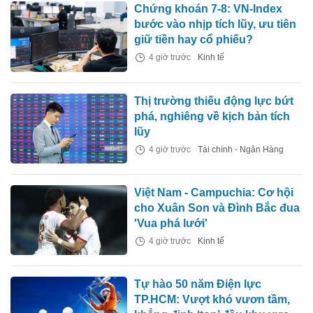
Chứng khoán 7-8: VN-Index
bước vào nhịp tích lũy, ưu tiên
giữ tiền hay cổ phiếu?
4 giờ trước
Kinh tế
Thị trường thiếu động lực bứt
phá, nghiêng về kịch bản tích
lũy
4 giờ trước
Tài chính - Ngân Hàng
Việt Nam - Campuchia: Cơ hội
cho Xuân Son và Đình Bắc đua
'Vua phá lưới'
4 giờ trước
Kinh tế
Tự hào 50 năm Điện lực
TP.HCM: Vượt khó vươn tầm,