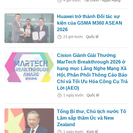
4 giờ trước
Tài chính - Ngân Hàng
Huawei trở thành Đối tác sự
kiện của GSMA M360 ASEAN
2026
23 giờ trước
Quốc tế
Cision Giành Giải Thưởng
MarTech Breakthrough 2026 ở
hạng mục Lắng Nghe Mạng Xã
Hội, Phân Phối Thông Cáo Báo
Chí và Tối Ưu Hóa Công Cụ Trả
Lời (AEO)
1 ngày trước
Quốc tế
Tổng Bí thư, Chủ tịch nước Tô
Lâm sắp thăm Úc và New
Zealand
1 ngày trước
Kinh tế