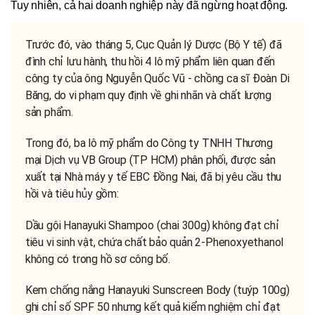
Tuy nhiên, cả hai doanh nghiệp này đã ngừng hoạt động.
Trước đó, vào tháng 5, Cục Quản lý Dược (Bộ Y tế) đã
đình chỉ lưu hành, thu hồi 4 lô mỹ phẩm liên quan đến
công ty của ông Nguyễn Quốc Vũ - chồng ca sĩ Đoàn Di
Băng, do vi phạm quy định về ghi nhãn và chất lượng
sản phẩm.
Trong đó, ba lô mỹ phẩm do Công ty TNHH Thương
mại Dịch vụ VB Group (TP HCM) phân phối, được sản
xuất tại Nhà máy y tế EBC Đồng Nai, đã bị yêu cầu thu
hồi và tiêu hủy gồm:
Dầu gội Hanayuki Shampoo (chai 300g) không đạt chỉ
tiêu vi sinh vật, chứa chất bảo quản 2-Phenoxyethanol
không có trong hồ sơ công bố.
Kem chống nắng Hanayuki Sunscreen Body (tuýp 100g)
ghi chỉ số SPF 50 nhưng kết quả kiểm nghiệm chỉ đạt