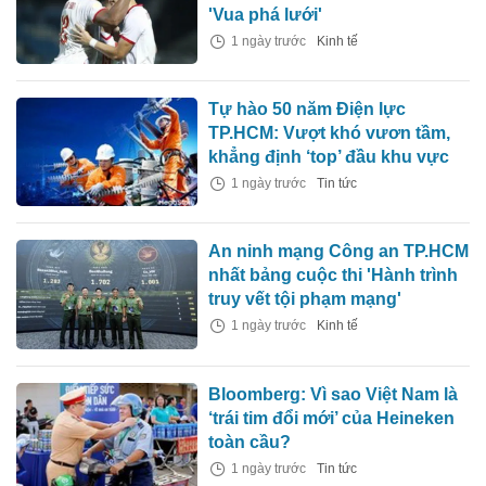
'Vua phá lưới'
1 ngày trước
Kinh tế
Tự hào 50 năm Điện lực
TP.HCM: Vượt khó vươn tầm,
khẳng định ‘top’ đầu khu vực
1 ngày trước
Tin tức
An ninh mạng Công an TP.HCM
nhất bảng cuộc thi 'Hành trình
truy vết tội phạm mạng'
1 ngày trước
Kinh tế
Bloomberg: Vì sao Việt Nam là
‘trái tim đổi mới’ của Heineken
toàn cầu?
1 ngày trước
Tin tức