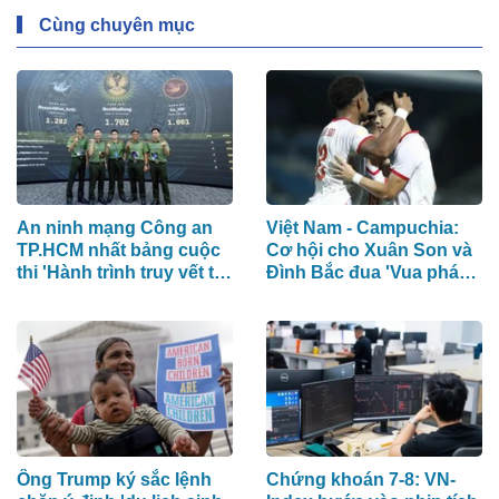
Cùng chuyên mục
An ninh mạng Công an
Việt Nam - Campuchia:
TP.HCM nhất bảng cuộc
Cơ hội cho Xuân Son và
thi 'Hành trình truy vết tội
Đình Bắc đua 'Vua phá
phạm mạng'
lưới'
Ông Trump ký sắc lệnh
Chứng khoán 7-8: VN-