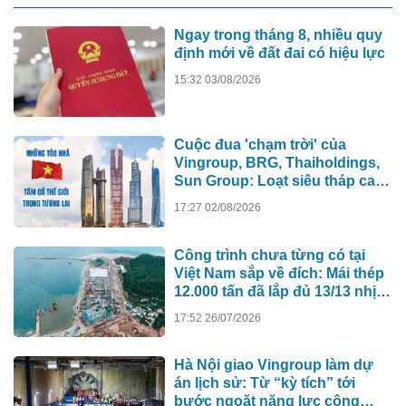
Ngay trong tháng 8, nhiều quy
định mới về đất đai có hiệu lực
15:32 03/08/2026
Cuộc đua 'chạm trời' của
Vingroup, BRG, Thaiholdings,
Sun Group: Loạt siêu tháp cao
hơn 500m xô đổ kỷ lục cũ, ai sẽ
17:27 02/08/2026
xây tòa nhà cao nhất Việt Nam?
Công trình chưa từng có tại
Việt Nam sắp về đích: Mái thép
12.000 tấn đã lắp đủ 13/13 nhịp,
nhà biểu diễn 4.000 chỗ lớn
17:52 26/07/2026
hơn nơi trao giải Oscar dần lộ
diện
Hà Nội giao Vingroup làm dự
án lịch sử: Từ “kỳ tích” tới
bước ngoặt năng lực công