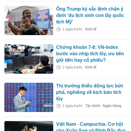
Ông Trump ký sắc lệnh chặn ý
định 'du lịch sinh con lấy quốc
tịch Mỹ'
1 ngày trước
Kinh tế
Chứng khoán 7-8: VN-Index
bước vào nhịp tích lũy, ưu tiên
giữ tiền hay cổ phiếu?
1 ngày trước
Kinh tế
Thị trường thiếu động lực bứt
phá, nghiêng về kịch bản tích
lũy
1 ngày trước
Tài chính - Ngân Hàng
Việt Nam - Campuchia: Cơ hội
cho Xuân Son và Đình Bắc đua