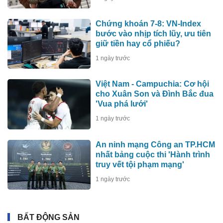
Chứng khoán 7-8: VN-Index
bước vào nhịp tích lũy, ưu tiên
giữ tiền hay cổ phiếu?
1 ngày trước
Việt Nam - Campuchia: Cơ hội
cho Xuân Son và Đình Bắc đua
'Vua phá lưới'
1 ngày trước
An ninh mạng Công an TP.HCM
nhất bảng cuộc thi 'Hành trình
truy vết tội phạm mạng'
1 ngày trước
BẤT ĐỘNG SẢN