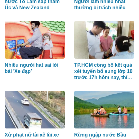
nước Tô Lâm sắp thăm
Người làm nhiều nhất
Úc và New Zealand
thường bị trách nhiều
nhất
Nhiều người hát sai lời
TP.HCM công bố kết quả
bài ‘Xe đạp’
xét tuyển bổ sung lớp 10
trước 17h hôm nay, thí
sinh xem ở đâu?
Xử phạt nữ tài xế lùi xe
Rừng ngập nước Bầu