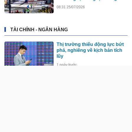
nghệ quốc gia
08:31 25/07/2026
TÀI CHÍNH - NGÂN HÀNG
Thị trường thiếu động lực bứt
phá, nghiêng về kịch bản tích
lũy
1 ngày trước
Giá vàng hôm nay (7/8): Mất đà
tăng
1 ngày trước
Đề xuất tăng 86.000 tỷ đồng
cho dự án kết nối Hà Nội, Hải
Phòng với nơi có “đệ nhất