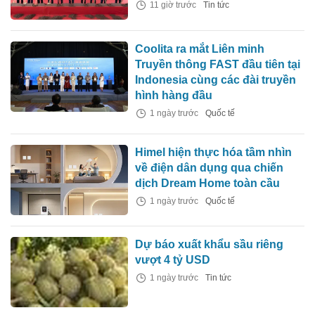
11 giờ trước
Tin tức
Coolita ra mắt Liên minh
Truyền thông FAST đầu tiên tại
Indonesia cùng các đài truyền
hình hàng đầu
1 ngày trước
Quốc tế
Himel hiện thực hóa tầm nhìn
về điện dân dụng qua chiến
dịch Dream Home toàn cầu
1 ngày trước
Quốc tế
Dự báo xuất khẩu sầu riêng
vượt 4 tỷ USD
1 ngày trước
Tin tức