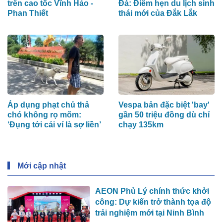
trên cao tốc Vĩnh Hảo -
Đá: Điểm hẹn du lịch sinh
Phan Thiết
thái mới của Đắk Lắk
Áp dụng phạt chủ thả
Vespa bản đặc biệt 'bay'
chó không rọ mõm:
gần 50 triệu đồng dù chỉ
‘Đụng tới cái ví là sợ liền’
chạy 135km
Mới cập nhật
AEON Phủ Lý chính thức khởi
công: Dự kiến trở thành tọa độ
trải nghiệm mới tại Ninh Bình