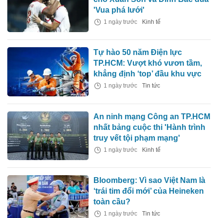
'Vua phá lưới'
1 ngày trước
Kinh tế
Tự hào 50 năm Điện lực
TP.HCM: Vượt khó vươn tầm,
khẳng định ‘top’ đầu khu vực
1 ngày trước
Tin tức
An ninh mạng Công an TP.HCM
nhất bảng cuộc thi 'Hành trình
truy vết tội phạm mạng'
1 ngày trước
Kinh tế
Bloomberg: Vì sao Việt Nam là
‘trái tim đổi mới’ của Heineken
toàn cầu?
1 ngày trước
Tin tức