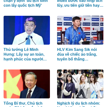
chặn ý định 'du lịch sinh
Index bước vào nhịp tích
con lấy quốc tịch Mỹ'
lũy, ưu tiên giữ tiền hay
cổ phiếu?
Thủ tướng Lê Minh
HLV Kim Sang Sik nói
Hưng: Lấy sự an toàn,
đùa về chiếc áo trắng,
hạnh phúc của người
tuyên bố thắng
dân làm thước đo an
Campuchia bằng đội
ninh mạng
hình mạnh nhất
Tổng Bí thư, Chủ tịch
Nghịch lý du lịch nhóm: