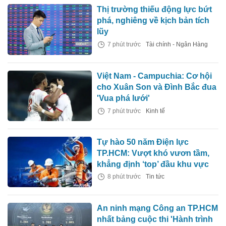
Thị trường thiếu động lực bứt
phá, nghiêng về kịch bản tích
lũy
7 phút trước
Tài chính - Ngân Hàng
Việt Nam - Campuchia: Cơ hội
cho Xuân Son và Đình Bắc đua
'Vua phá lưới'
7 phút trước
Kinh tế
Tự hào 50 năm Điện lực
TP.HCM: Vượt khó vươn tầm,
khẳng định ‘top’ đầu khu vực
8 phút trước
Tin tức
An ninh mạng Công an TP.HCM
nhất bảng cuộc thi 'Hành trình