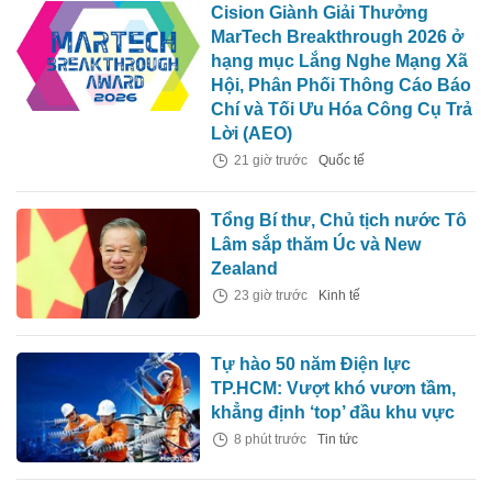
Cision Giành Giải Thưởng
MarTech Breakthrough 2026 ở
hạng mục Lắng Nghe Mạng Xã
Hội, Phân Phối Thông Cáo Báo
Chí và Tối Ưu Hóa Công Cụ Trả
Lời (AEO)
21 giờ trước
Quốc tế
Tổng Bí thư, Chủ tịch nước Tô
Lâm sắp thăm Úc và New
Zealand
23 giờ trước
Kinh tế
Tự hào 50 năm Điện lực
TP.HCM: Vượt khó vươn tầm,
khẳng định ‘top’ đầu khu vực
8 phút trước
Tin tức