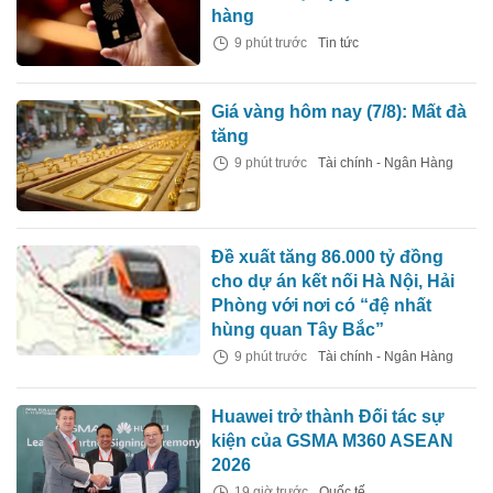
hàng
9 phút trước
Tin tức
Giá vàng hôm nay (7/8): Mất đà
tăng
9 phút trước
Tài chính - Ngân Hàng
Đề xuất tăng 86.000 tỷ đồng
cho dự án kết nối Hà Nội, Hải
Phòng với nơi có “đệ nhất
hùng quan Tây Bắc”
9 phút trước
Tài chính - Ngân Hàng
Huawei trở thành Đối tác sự
kiện của GSMA M360 ASEAN
2026
19 giờ trước
Quốc tế