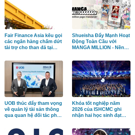
Tối Ưu Hóa Công Cụ Trả
Lời (AEO)
Fair Finance Asia kêu gọi
Shueisha Đẩy Mạnh Hoạt
các ngân hàng chấm dứt
Động Toàn Cầu với
tài trợ cho than đá tại
MANGA MILLION - Nền
ASEAN và tăng cường
Tảng Manga (Truyện
các biện pháp bảo vệ xã
Tranh Nhật Bản) Hỗ Trợ
hội
100 Ngôn Ngữ
UOB thúc đẩy tham vọng
Khóa tốt nghiệp năm
về quản lý tài sản thông
2026 của ISHCMC ghi
qua quan hệ đối tác phân
nhận hai học sinh đạt
phối chiến lược với
điểm IB tuyệt đối và điểm
Allianz Global Investors
trung bình toàn khóa đạt
34,5