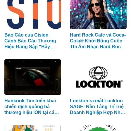
Báo Cáo của Cision
Hard Rock Cafe và Coca-
Cảnh Báo Các Thương
Cola® Khởi Động Cuộc
Hiệu Đang Sập "Bẫy
Thi Âm Nhạc Hard Rock
Phân Mảnh Dữ Liệu" Tốn
Rising dành cho các
Kém
Nghệ Sĩ Trẻ Triển Vọng
Hankook Tire triển khai
Lockton ra mắt Lockton
chiến dịch quảng bá
SAGE: Nền Tảng Trí Tuệ
thương hiệu iON tại các
Doanh Nghiệp Hợp Nhất
rạp CGV ở Việt Nam
Đầu Tiên Trong Ngành