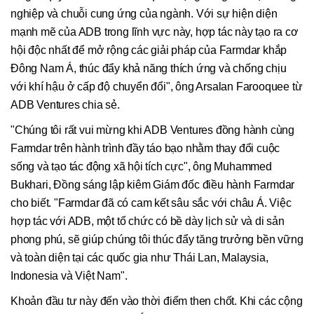
nghiệp và chuỗi cung ứng của ngành. Với sự hiện diện
mạnh mẽ của ADB trong lĩnh vực này, hợp tác này tạo ra cơ
hội độc nhất để mở rộng các giải pháp của Farmdar khắp
Đông Nam Á, thúc đẩy khả năng thích ứng và chống chịu
với khí hậu ở cấp độ chuyển đổi", ông Arsalan Farooquee từ
ADB Ventures chia sẻ.
"Chúng tôi rất vui mừng khi ADB Ventures đồng hành cùng
Farmdar trên hành trình đầy táo bạo nhằm thay đổi cuộc
sống và tạo tác động xã hội tích cực", ông Muhammed
Bukhari, Đồng sáng lập kiêm Giám đốc điều hành Farmdar
cho biết. "Farmdar đã có cam kết sâu sắc với châu Á. Việc
hợp tác với ADB, một tổ chức có bề dày lịch sử và di sản
phong phú, sẽ giúp chúng tôi thúc đẩy tăng trưởng bền vững
và toàn diện tại các quốc gia như Thái Lan, Malaysia,
Indonesia và Việt Nam".
Khoản đầu tư này đến vào thời điểm then chốt. Khi các cộng