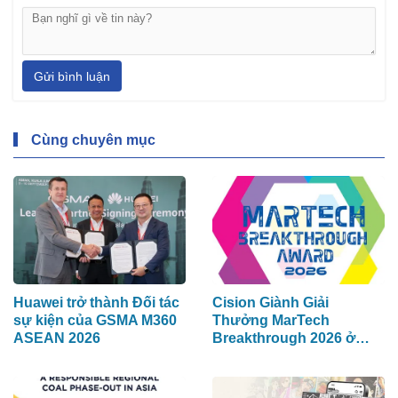
Gửi bình luận
Cùng chuyên mục
Huawei trở thành Đối tác
Cision Giành Giải
sự kiện của GSMA M360
Thưởng MarTech
ASEAN 2026
Breakthrough 2026 ở
hạng mục Lắng Nghe
Mạng Xã Hội, Phân Phối
Thông Cáo Báo Chí và