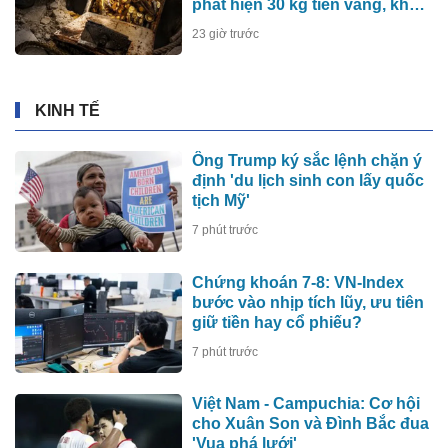
phát hiện 30 kg tiền vàng, khu
vực lập tức bị phong tỏa
23 giờ trước
KINH TẾ
Ông Trump ký sắc lệnh chặn ý
định 'du lịch sinh con lấy quốc
tịch Mỹ'
7 phút trước
Chứng khoán 7-8: VN-Index
bước vào nhịp tích lũy, ưu tiên
giữ tiền hay cổ phiếu?
7 phút trước
Việt Nam - Campuchia: Cơ hội
cho Xuân Son và Đình Bắc đua
'Vua phá lưới'