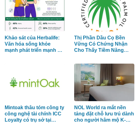
Khảo sát của Herbalife:
Thị Phần Dầu Cọ Bền
Văn hóa sống khỏe
Vững Có Chứng Nhận
mạnh phát triển mạnh mẽ
Cho Thấy Tiềm Năng
trên khắp khu vực Châu
Tăng Trưởng 40%
Á - Thái Bình Dương khi
4 trong 5 người tiêu dùng
ưu tiên sức khỏe toàn
diện
Mintoak thâu tóm công ty
NOL World ra mắt nền
công nghệ tài chính ICC
tảng đặt chỗ lưu trú dành
Loyalty có trụ sở tại
cho người hâm mộ K-
Trung Đông
POP đến Hàn Quốc