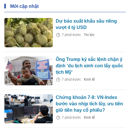
Mới cập nhật
Dự báo xuất khẩu sầu riêng
vượt 4 tỷ USD
7 phút trước
Tin tức
Ông Trump ký sắc lệnh chặn ý
định 'du lịch sinh con lấy quốc
tịch Mỹ'
7 phút trước
Kinh tế
Chứng khoán 7-8: VN-Index
bước vào nhịp tích lũy, ưu tiên
giữ tiền hay cổ phiếu?
7 phút trước
Kinh tế