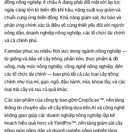
đồng nông nghiệp ở châu Á đang phải đối mặt với áp lực
ngày càng lớn từ biến đổi khí hậu, năng suất suy giảm và
chuỗi cung ứng biến động. Khả năng giám sát, dự báo và
phản ứng chính xác là điều vô cùng thiết yếu đối với người
nông dân, doanh nghiệp nông nghiệp, các tổ chức tài chính
và cả chính phủ.
Farmdar phục vụ nhiều lĩnh vực trong ngành nông nghiệp —
từ giống và bảo vệ cây trồng, phân bón, thực phẩm & đồ
uống, máy móc nông nghiệp, công nghệ nông nghiệp, đến
các tổ chức tài chính — bao phủ tất cả các loại cây trồng
chính như lúa mì, gạo, ngô, đậu nành, mía, khoai tây, và các
loại trái cây và rau củ quả khác.
Các sản phẩm của công ty bao gồm CropScan™, nền tảng
thông tin chuyên sâu về cây trồng dựa trên AI và công nghệ
không gian giúp các doanh nghiệp nông nghiệp lập kế
hoạch hiệu quả hơn; và YieldPro™, nền tảng giám sát cây
trồng giúp nông dân và doanh nghiệp nông nghiệp tăng