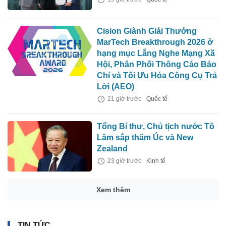
Cision Giành Giải Thưởng
MarTech Breakthrough 2026 ở
hạng mục Lắng Nghe Mạng Xã
Hội, Phân Phối Thông Cáo Báo
Chí và Tối Ưu Hóa Công Cụ Trả
Lời (AEO)
21 giờ trước
Quốc tế
Tổng Bí thư, Chủ tịch nước Tô
Lâm sắp thăm Úc và New
Zealand
23 giờ trước
Kinh tế
Xem thêm
TIN TỨC