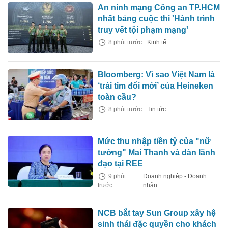
An ninh mạng Công an TP.HCM
nhất bảng cuộc thi 'Hành trình
truy vết tội phạm mạng'
8 phút trước
Kinh tế
Bloomberg: Vì sao Việt Nam là
‘trái tim đổi mới’ của Heineken
toàn cầu?
8 phút trước
Tin tức
Mức thu nhập tiền tỷ của "nữ
tướng" Mai Thanh và dàn lãnh
đạo tại REE
9 phút
Doanh nghiệp - Doanh
trước
nhân
NCB bắt tay Sun Group xây hệ
sinh thái đặc quyền cho khách