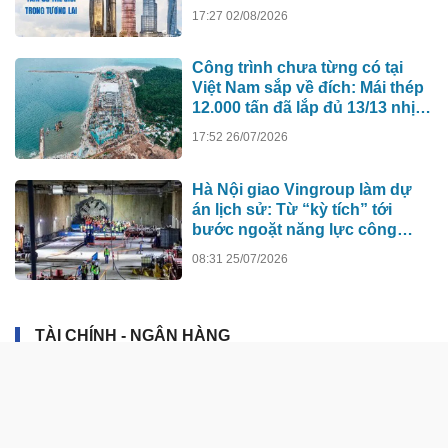
hơn 500m xô đổ kỷ lục cũ, ai sẽ
17:27 02/08/2026
xây tòa nhà cao nhất Việt Nam?
Công trình chưa từng có tại
Việt Nam sắp về đích: Mái thép
12.000 tấn đã lắp đủ 13/13 nhịp,
nhà biểu diễn 4.000 chỗ lớn
17:52 26/07/2026
hơn nơi trao giải Oscar dần lộ
diện
Hà Nội giao Vingroup làm dự
án lịch sử: Từ “kỳ tích” tới
bước ngoặt năng lực công
nghệ quốc gia
08:31 25/07/2026
TÀI CHÍNH - NGÂN HÀNG
Thị trường thiếu động lực bứt
phá, nghiêng về kịch bản tích
lũy