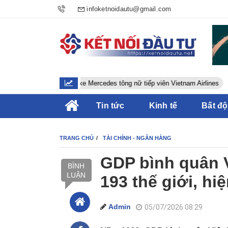
infoketnoidautu@gmail.com
Tài xế xe Mercedes tông nữ tiếp viên Vietnam Airlines
Tin tức
Kinh tế
Bất đ
TRANG CHỦ
TÀI CHÍNH - NGÂN HÀNG
GDP bình quân 
BÌNH
LUẬN
193 thế giới, h
Admin
05/07/2026 08:29