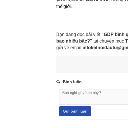
thế giới.
Bạn đang đọc bài viết
"GDP bình q
bao nhiêu bậc?"
tại chuyên mục
T
gửi về email
infoketnoidautu@gm
Bình luận
Gửi bình luận