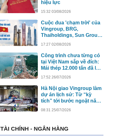
hiệu lực
15:32 03/08/2026
Cuộc đua 'chạm trời' của
Vingroup, BRG,
Thaiholdings, Sun Group:
Loạt siêu tháp cao hơn
17:27 02/08/2026
500m xô đổ kỷ lục cũ, ai
sẽ xây tòa nhà cao nhất
Công trình chưa từng có
Việt Nam?
tại Việt Nam sắp về đích:
Mái thép 12.000 tấn đã lắp
đủ 13/13 nhịp, nhà biểu
17:52 26/07/2026
diễn 4.000 chỗ lớn hơn
nơi trao giải Oscar dần lộ
Hà Nội giao Vingroup làm
diện
dự án lịch sử: Từ “kỳ
tích” tới bước ngoặt năng
lực công nghệ quốc gia
08:31 25/07/2026
TÀI CHÍNH - NGÂN HÀNG