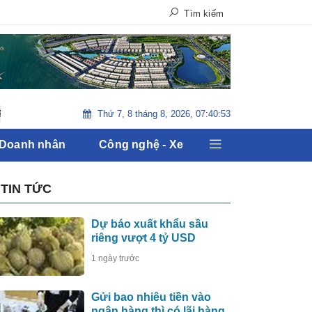
Tìm kiếm
Thứ 7, 8 tháng 8, 2026, 07:40:55
Tiêu Điểm : Bầu cử Tổng Thống Mỹ 2020
Sự kiện tiền tê : T
 Doanh nhân
Công nghệ - Xe
TIN TỨC
Dự báo xuất khẩu sầu
riêng vượt 4 tỷ USD
1 ngày trước
Gửi bao nhiêu tiền vào
ngân hàng thì có lãi hàng