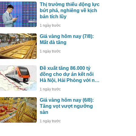
Thị trường thiếu động lực
bứt phá, nghiêng về kịch
bản tích lũy
1 ngày trước
Giá vàng hôm nay (7/8):
Mất đà tăng
1 ngày trước
Đề xuất tăng 86.000 tỷ
đồng cho dự án kết nối
Hà Nội, Hải Phòng với nơi
có “đệ nhất hùng quan
1 ngày trước
Tây Bắc”
Giá vàng hôm nay (6/8):
Tăng vọt vượt ngưỡng
sàn
1 ngày trước