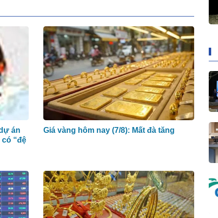
 dự án
Giá vàng hôm nay (7/8): Mất đà tăng
i có “đệ