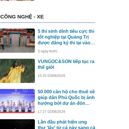
CÔNG NGHỆ - XE
5 thí sinh dính tiêu cực thi
tốt nghiệp tại Quảng Trị
được đăng ký thi lại vào
năm 2027
3 ngày trước
VUNGOC&SON tiếp tục ra
thế giới
15:32 03/08/2026
50.000 căn hộ cho thuê sẽ
giúp dân Phú Quốc bị ảnh
hưởng bởi dự án đón
APEC 2027 sớm an cư
17:27 02/08/2026
Lần đầu phát hiện ung
thư 'lây' từ cá này sang cá