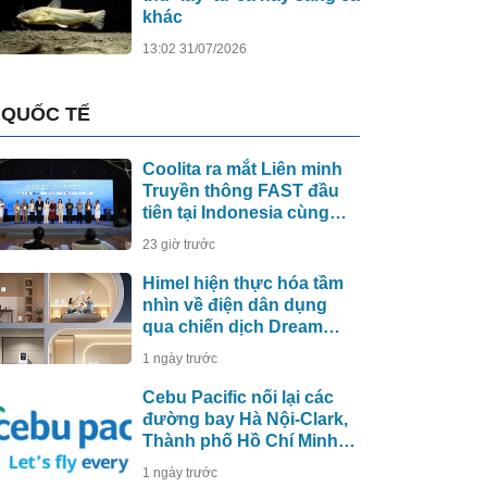
khác
13:02 31/07/2026
QUỐC TẾ
Coolita ra mắt Liên minh
Truyền thông FAST đầu
tiên tại Indonesia cùng
các đài truyền hình hàng
23 giờ trước
đầu
Himel hiện thực hóa tầm
nhìn về điện dân dụng
qua chiến dịch Dream
Home toàn cầu
1 ngày trước
Cebu Pacific nối lại các
đường bay Hà Nội-Clark,
Thành phố Hồ Chí Minh-
Cebu
1 ngày trước