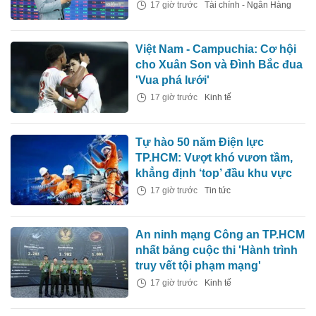
17 giờ trước
Tài chính - Ngân Hàng
Việt Nam - Campuchia: Cơ hội
cho Xuân Son và Đình Bắc đua
'Vua phá lưới'
17 giờ trước
Kinh tế
Tự hào 50 năm Điện lực
TP.HCM: Vượt khó vươn tầm,
khẳng định ‘top’ đầu khu vực
17 giờ trước
Tin tức
An ninh mạng Công an TP.HCM
nhất bảng cuộc thi 'Hành trình
truy vết tội phạm mạng'
17 giờ trước
Kinh tế