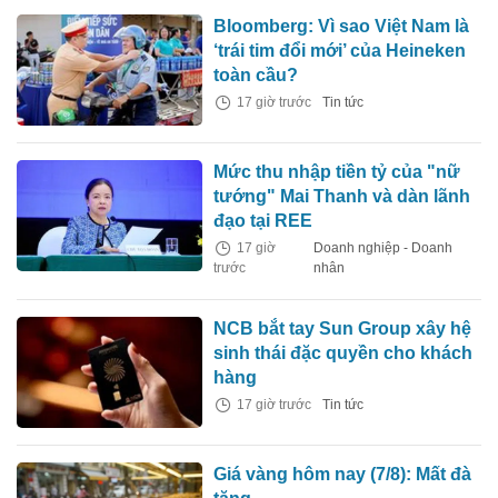
Bloomberg: Vì sao Việt Nam là
‘trái tim đổi mới’ của Heineken
toàn cầu?
17 giờ trước
Tin tức
Mức thu nhập tiền tỷ của "nữ
tướng" Mai Thanh và dàn lãnh
đạo tại REE
17 giờ
Doanh nghiệp - Doanh
trước
nhân
NCB bắt tay Sun Group xây hệ
sinh thái đặc quyền cho khách
hàng
17 giờ trước
Tin tức
Giá vàng hôm nay (7/8): Mất đà