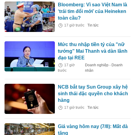
Bloomberg: Vì sao Việt Nam là
‘trái tim đổi mới’ của Heineken
toàn cầu?
17 giờ trước
Tin tức
Mức thu nhập tiền tỷ của "nữ
tướng" Mai Thanh và dàn lãnh
đạo tại REE
17 giờ
Doanh nghiệp - Doanh
trước
nhân
NCB bắt tay Sun Group xây hệ
sinh thái đặc quyền cho khách
hàng
17 giờ trước
Tin tức
Giá vàng hôm nay (7/8): Mất đà
tăng