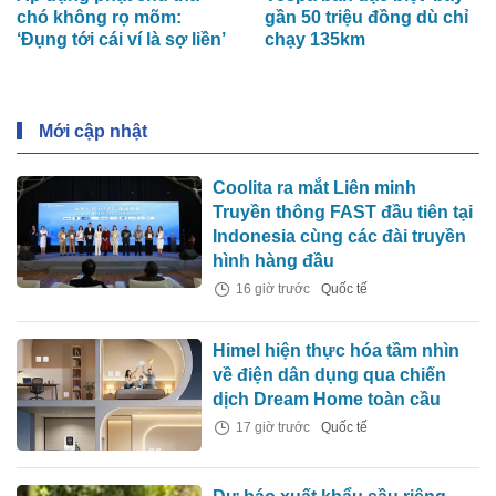
chó không rọ mõm:
gần 50 triệu đồng dù chỉ
‘Đụng tới cái ví là sợ liền’
chạy 135km
Mới cập nhật
Coolita ra mắt Liên minh
Truyền thông FAST đầu tiên tại
Indonesia cùng các đài truyền
hình hàng đầu
16 giờ trước
Quốc tế
Himel hiện thực hóa tầm nhìn
về điện dân dụng qua chiến
dịch Dream Home toàn cầu
17 giờ trước
Quốc tế