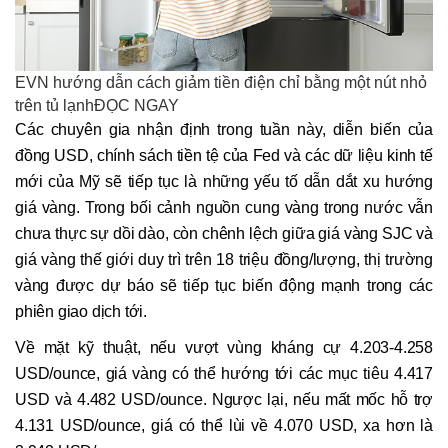
EVN hướng dẫn cách giảm tiền điện chỉ bằng một nút nhỏ
trên tủ lạnhĐỌC NGAY
Các chuyên gia nhận định trong tuần này, diễn biến của
đồng USD, chính sách tiền tệ của Fed và các dữ liệu kinh tế
mới của Mỹ sẽ tiếp tục là những yếu tố dẫn dắt xu hướng
giá vàng. Trong bối cảnh nguồn cung vàng trong nước vẫn
chưa thực sự dồi dào, còn chênh lệch giữa giá vàng SJC và
giá vàng thế giới duy trì trên 18 triệu đồng/lượng, thị trường
vàng được dự báo sẽ tiếp tục biến động mạnh trong các
phiên giao dịch tới.
Về mặt kỹ thuật, nếu vượt vùng kháng cự 4.203-4.258
USD/ounce, giá vàng có thể hướng tới các mục tiêu 4.417
USD và 4.482 USD/ounce. Ngược lại, nếu mất mốc hỗ trợ
4.131 USD/ounce, giá có thể lùi về 4.070 USD, xa hơn là