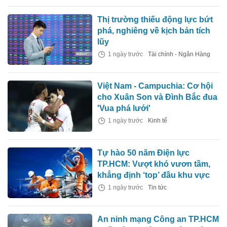
Thị trường thiếu động lực bứt
phá, nghiêng về kịch bản tích
lũy
1 ngày trước
Tài chính - Ngân Hàng
Việt Nam - Campuchia: Cơ hội
cho Xuân Son và Đình Bắc đua
'Vua phá lưới'
1 ngày trước
Kinh tế
Tự hào 50 năm Điện lực
TP.HCM: Vượt khó vươn tầm,
khẳng định ‘top’ đầu khu vực
1 ngày trước
Tin tức
An ninh mạng Công an TP.HCM