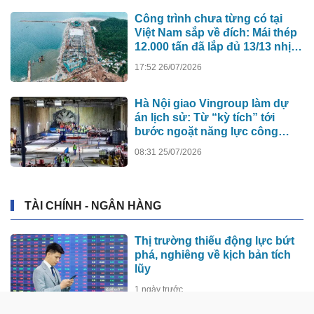
Công trình chưa từng có tại
Việt Nam sắp về đích: Mái thép
12.000 tấn đã lắp đủ 13/13 nhịp,
nhà biểu diễn 4.000 chỗ lớn
17:52 26/07/2026
hơn nơi trao giải Oscar dần lộ
diện
Hà Nội giao Vingroup làm dự
án lịch sử: Từ “kỳ tích” tới
bước ngoặt năng lực công
nghệ quốc gia
08:31 25/07/2026
TÀI CHÍNH - NGÂN HÀNG
Thị trường thiếu động lực bứt
phá, nghiêng về kịch bản tích
lũy
1 ngày trước