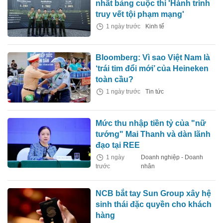
nhất bảng cuộc thi 'Hành trình
truy vết tội phạm mạng'
1 ngày trước
Kinh tế
Bloomberg: Vì sao Việt Nam là
‘trái tim đổi mới’ của Heineken
toàn cầu?
1 ngày trước
Tin tức
Mức thu nhập tiền tỷ của "nữ
tướng" Mai Thanh và dàn lãnh
đạo tại REE
1 ngày
Doanh nghiệp - Doanh
trước
nhân
NCB bắt tay Sun Group xây hệ
sinh thái đặc quyền cho khách
hàng