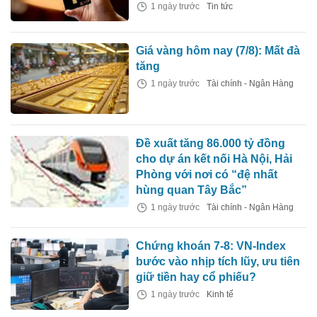
1 ngày trước
Tin tức
Giá vàng hôm nay (7/8): Mất đà
tăng
1 ngày trước
Tài chính - Ngân Hàng
Đề xuất tăng 86.000 tỷ đồng
cho dự án kết nối Hà Nội, Hải
Phòng với nơi có “đệ nhất
hùng quan Tây Bắc”
1 ngày trước
Tài chính - Ngân Hàng
Chứng khoán 7-8: VN-Index
bước vào nhịp tích lũy, ưu tiên
giữ tiền hay cổ phiếu?
1 ngày trước
Kinh tế