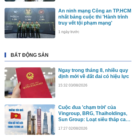
An ninh mạng Công an TP.HCM
nhất bảng cuộc thi 'Hành trình
truy vết tội phạm mạng'
1 ngày trước
BẤT ĐỘNG SẢN
Ngay trong tháng 8, nhiều quy
định mới về đất đai có hiệu lực
15:32 03/08/2026
Cuộc đua 'chạm trời' của
Vingroup, BRG, Thaiholdings,
Sun Group: Loạt siêu tháp cao
hơn 500m xô đổ kỷ lục cũ, ai sẽ
17:27 02/08/2026
xây tòa nhà cao nhất Việt Nam?