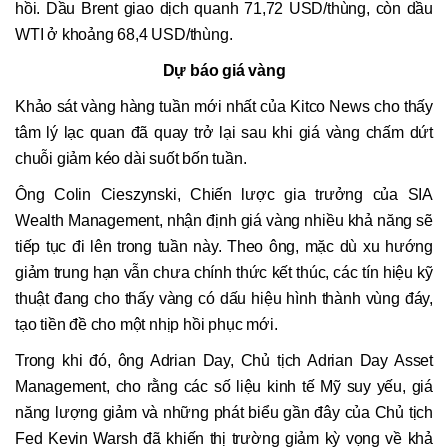
hồi. Dầu Brent giao dịch quanh 71,72 USD/thùng, còn dầu
WTI ở khoảng 68,4 USD/thùng.
Dự báo giá vàng
Khảo sát vàng hàng tuần mới nhất của Kitco News cho thấy
tâm lý lạc quan đã quay trở lại sau khi giá vàng chấm dứt
chuỗi giảm kéo dài suốt bốn tuần.
Ông Colin Cieszynski, Chiến lược gia trưởng của SIA
Wealth Management, nhận định giá vàng nhiều khả năng sẽ
tiếp tục đi lên trong tuần này. Theo ông, mặc dù xu hướng
giảm trung hạn vẫn chưa chính thức kết thúc, các tín hiệu kỹ
thuật đang cho thấy vàng có dấu hiệu hình thành vùng đáy,
tạo tiền đề cho một nhịp hồi phục mới.
Trong khi đó, ông Adrian Day, Chủ tịch Adrian Day Asset
Management, cho rằng các số liệu kinh tế Mỹ suy yếu, giá
năng lượng giảm và những phát biểu gần đây của Chủ tịch
Fed Kevin Warsh đã khiến thị trường giảm kỳ vọng về khả