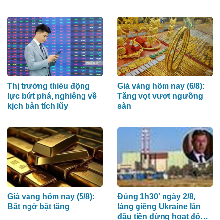
nơi có “đệ nhất hùng
quan Tây Bắc”
Thị trường thiếu động
Giá vàng hôm nay (6/8):
lực bứt phá, nghiêng về
Tăng vọt vượt ngưỡng
kịch bản tích lũy
sàn
Giá vàng hôm nay (5/8):
Đúng 1h30' ngày 2/8,
Bất ngờ bật tăng
láng giềng Ukraine lần
đầu tiên dừng hoạt động