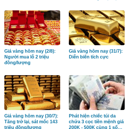
nhà máy điện hạt nhân
do Nga xây dựng
Giá vàng hôm nay (2/8):
Giá vàng hôm nay (31/7):
Người mua lỗ 2 triệu
Diễn biến tích cực
đồng/lượng
Giá vàng hôm nay (30/7):
Phát hiện chiếc túi da
Tăng trở lại, sát mốc 143
chứa 3 cọc tiền mệnh giá
triệu đồng/lượng
200K - 500K cùng 1 sổ