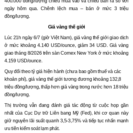
400.000 đồng/lượng chiều mua vào và chiều bán ra so với
ngày hôm qua. Chênh lệch mua – bán ở mức 3 triệu
đồng/lượng.
Giá vàng thế giới
Lúc 21h ngày 6/7 (giờ Việt Nam), giá vàng thế giới giao dịch
ở mức khoảng 4.140 USD/ounce, giảm 34 USD. Giá vàng
giao tháng 8/2026 trên sàn Comex New York ở mức khoảng
4.159 USD/ounce.
Quy đổi theo tỷ giá hiện hành (chưa bao gồm thuế và các
khoản phí), giá vàng thế giới tương đương khoảng 132,8
triệu đồng/lượng, thấp hơn giá vàng trong nước hơn 18 triệu
đồng/lượng.
Thị trường vẫn đang đánh giá tác động từ cuộc họp gần
nhất của Cục Dự trữ Liên bang Mỹ (Fed), khi cơ quan này
giữ nguyên lãi suất quanh 3,5-3,75% và tiếp tục nhấn mạnh
ưu tiên kiểm soát lạm phát.