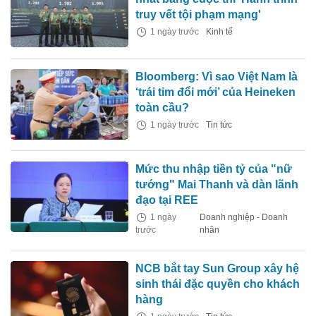
truy vết tội phạm mạng'
1 ngày trước
Kinh tế
Bloomberg: Vì sao Việt Nam là
‘trái tim đổi mới’ của Heineken
toàn cầu?
1 ngày trước
Tin tức
Mức thu nhập tiền tỷ của "nữ
tướng" Mai Thanh và dàn lãnh
đạo tại REE
1 ngày
Doanh nghiệp - Doanh
trước
nhân
NCB bắt tay Sun Group xây hệ
sinh thái đặc quyền cho khách
hàng