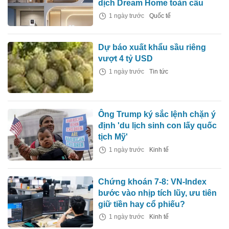
dịch Dream Home toàn cầu
1 ngày trước
Quốc tế
Dự báo xuất khẩu sầu riêng
vượt 4 tỷ USD
1 ngày trước
Tin tức
Ông Trump ký sắc lệnh chặn ý
định 'du lịch sinh con lấy quốc
tịch Mỹ'
1 ngày trước
Kinh tế
Chứng khoán 7-8: VN-Index
bước vào nhịp tích lũy, ưu tiên
giữ tiền hay cổ phiếu?
1 ngày trước
Kinh tế