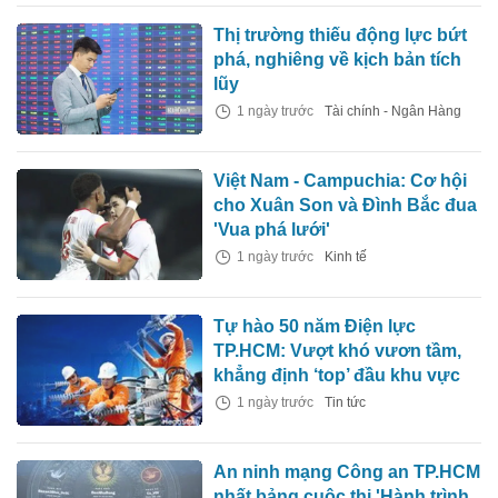
Thị trường thiếu động lực bứt
phá, nghiêng về kịch bản tích
lũy
1 ngày trước
Tài chính - Ngân Hàng
Việt Nam - Campuchia: Cơ hội
cho Xuân Son và Đình Bắc đua
'Vua phá lưới'
1 ngày trước
Kinh tế
Tự hào 50 năm Điện lực
TP.HCM: Vượt khó vươn tầm,
khẳng định ‘top’ đầu khu vực
1 ngày trước
Tin tức
An ninh mạng Công an TP.HCM
nhất bảng cuộc thi 'Hành trình