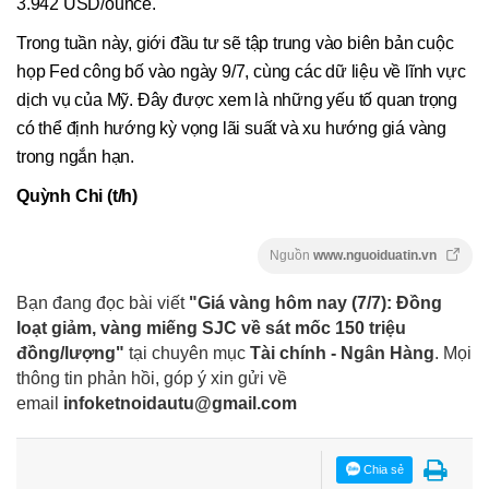
3.942 USD/ounce.
Trong tuần này, giới đầu tư sẽ tập trung vào biên bản cuộc
họp Fed công bố vào ngày 9/7, cùng các dữ liệu về lĩnh vực
dịch vụ của Mỹ. Đây được xem là những yếu tố quan trọng
có thể định hướng kỳ vọng lãi suất và xu hướng giá vàng
trong ngắn hạn.
Quỳnh Chi (t/h)
Nguồn
www.nguoiduatin.vn
Bạn đang đọc bài viết
"Giá vàng hôm nay (7/7): Đồng
loạt giảm, vàng miếng SJC về sát mốc 150 triệu
đồng/lượng"
tại chuyên mục
Tài chính - Ngân Hàng
. Mọi
thông tin phản hồi, góp ý xin gửi về
email
infoketnoidautu@gmail.com
Chia sẻ