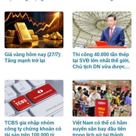
tiết kiệm trị giá 4 tỷ đồng
nằm chơ vơ tại nhà ga
Cảng hàng không Pleiku
Giá vàng hôm nay (27/7):
Thi công 40.000 tấn thép
Tăng mạnh trở lại
tại SVĐ lớn nhất thế giới,
Chủ tịch DN vừa được
bầu vào HĐQT mới của
PC1 là ai?
TCBS gia nhập nhóm
Việt Nam có thể có hầm
công ty chứng khoán có
xuyên sân bay đầu tiên
tài sản trên 100.000 tỷ
trong lịch sử tại thành