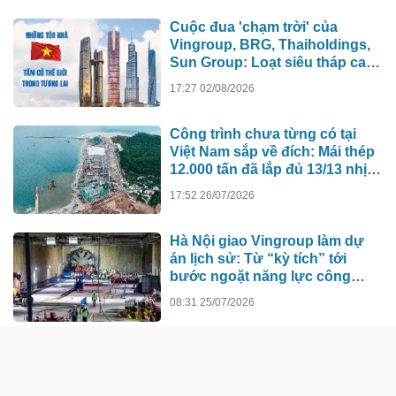
Cuộc đua 'chạm trời' của
Vingroup, BRG, Thaiholdings,
Sun Group: Loạt siêu tháp cao
hơn 500m xô đổ kỷ lục cũ, ai sẽ
17:27 02/08/2026
xây tòa nhà cao nhất Việt Nam?
Công trình chưa từng có tại
Việt Nam sắp về đích: Mái thép
12.000 tấn đã lắp đủ 13/13 nhịp,
nhà biểu diễn 4.000 chỗ lớn
17:52 26/07/2026
hơn nơi trao giải Oscar dần lộ
diện
Hà Nội giao Vingroup làm dự
án lịch sử: Từ “kỳ tích” tới
bước ngoặt năng lực công
nghệ quốc gia
08:31 25/07/2026
TÀI CHÍNH - NGÂN HÀNG