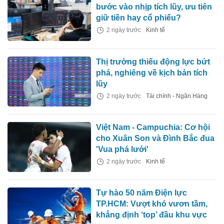
bước vào nhịp tích lũy, ưu tiên
giữ tiền hay cổ phiếu?
2 ngày trước
Kinh tế
Thị trường thiếu động lực bứt
phá, nghiêng về kịch bản tích
lũy
2 ngày trước
Tài chính - Ngân Hàng
Việt Nam - Campuchia: Cơ hội
cho Xuân Son và Đình Bắc đua
'Vua phá lưới'
2 ngày trước
Kinh tế
Tự hào 50 năm Điện lực
TP.HCM: Vượt khó vươn tầm,
khẳng định ‘top’ đầu khu vực