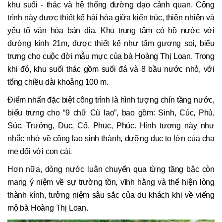
khu suối - thác và hệ thống đường dạo cảnh quan. Công
trình này được thiết kế hài hòa giữa kiến trúc, thiên nhiên và
yếu tố văn hóa bản địa. Khu trung tâm có hồ nước với
đường kính 21m, được thiết kế như tấm gương soi, biểu
trưng cho cuộc đời mẫu mực của bà Hoàng Thị Loan. Trong
khi đó, khu suối thác gồm suối đá và 8 bầu nước nhỏ, với
tổng chiều dài khoảng 100 m.
Điểm nhấn đặc biệt công trình là hình tượng chín tầng nước,
biểu trưng cho “9 chữ Cù lao”, bao gồm: Sinh, Cúc, Phủ,
Súc, Trưởng, Dục, Cố, Phục, Phúc. Hình tượng này như
nhắc nhở về công lao sinh thành, dưỡng dục to lớn của cha
mẹ đối với con cái.
Hơn nữa, dòng nước luân chuyển qua từng tầng bậc còn
mang ý niệm về sự trường tồn, vĩnh hằng và thể hiện lòng
thành kính, tưởng niệm sâu sắc của du khách khi về viếng
mộ bà Hoàng Thị Loan.