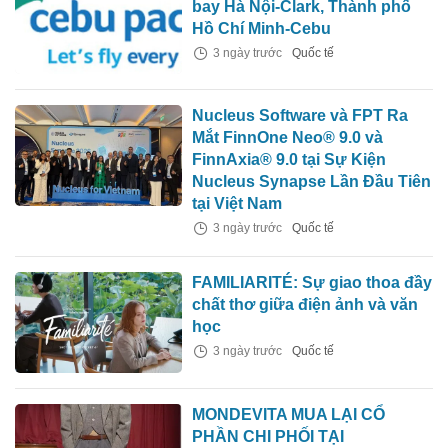
bay Hà Nội-Clark, Thành phố
Hồ Chí Minh-Cebu
3 ngày trước
Quốc tế
Nucleus Software và FPT Ra
Mắt FinnOne Neo® 9.0 và
FinnAxia® 9.0 tại Sự Kiện
Nucleus Synapse Lần Đầu Tiên
tại Việt Nam
3 ngày trước
Quốc tế
FAMILIARITÉ: Sự giao thoa đầy
chất thơ giữa điện ảnh và văn
học
3 ngày trước
Quốc tế
MONDEVITA MUA LẠI CỔ
PHẦN CHI PHỐI TẠI