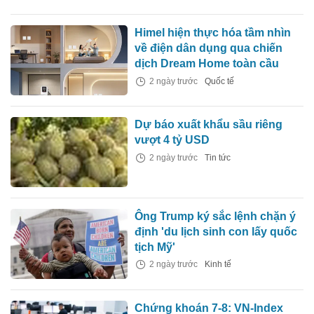
Himel hiện thực hóa tầm nhìn
về điện dân dụng qua chiến
dịch Dream Home toàn cầu
2 ngày trước
Quốc tế
Dự báo xuất khẩu sầu riêng
vượt 4 tỷ USD
2 ngày trước
Tin tức
Ông Trump ký sắc lệnh chặn ý
định 'du lịch sinh con lấy quốc
tịch Mỹ'
2 ngày trước
Kinh tế
Chứng khoán 7-8: VN-Index