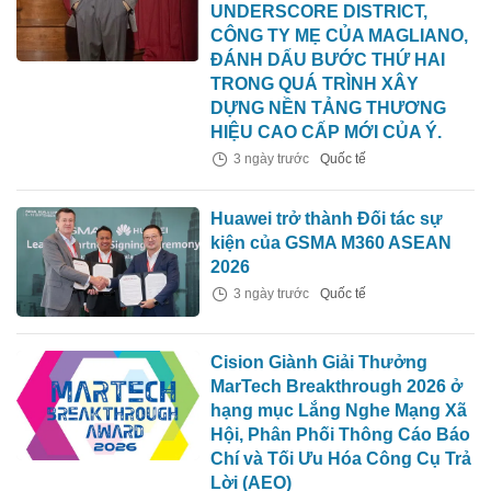
UNDERSCORE DISTRICT,
CÔNG TY MẸ CỦA MAGLIANO,
ĐÁNH DẤU BƯỚC THỨ HAI
TRONG QUÁ TRÌNH XÂY
DỰNG NỀN TẢNG THƯƠNG
HIỆU CAO CẤP MỚI CỦA Ý.
3 ngày trước
Quốc tế
Huawei trở thành Đối tác sự
kiện của GSMA M360 ASEAN
2026
3 ngày trước
Quốc tế
Cision Giành Giải Thưởng
MarTech Breakthrough 2026 ở
hạng mục Lắng Nghe Mạng Xã
Hội, Phân Phối Thông Cáo Báo
Chí và Tối Ưu Hóa Công Cụ Trả
Lời (AEO)