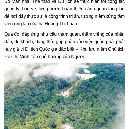
Sở Văn hóa, Thể thao và Du lịch sẽ thực hiện tốt công tác
quản lý, bảo vệ, từng bước hoàn thiện cảnh quan tổng thể
để nơi đây thực sự là công trình tri ân, tưởng niệm xứng tầm
với công lao của bà Hoàng Thị Loan.
Qua đó, đáp ứng nhu cầu tham quan, thăm viếng của nhân
dân, du khách; đồng thời góp phần vào việc quảng bá, phát
huy giá trị Di tích Quốc gia đặc biệt – Khu lưu niệm Chủ tịch
Hồ Chí Minh trên quê hương của Người.