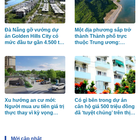
Đà Nẵng gỡ vướng dự
Một địa phương sắp trở
án Golden Hills City có
thành Thành phố trực
mức đầu tư gần 4.500 tỷ
thuộc Trung ương:
đồng, Trung Nam nói gì?
Doanh thu du lịch đạt
hơn 27.700 tỷ đồng, liên
tục được Mỹ đánh giá
cao
Xu hướng an cư mới:
Có gì bên trong dự án
Người mua ưu tiên giá trị
căn hộ giá 500 triệu đồng
thực thay vì kỳ vọng
đã ‘tuyệt chủng’ trên thị
ngắn hạn
trường từ lâu?
Mới cập nhật