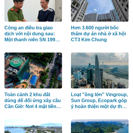
Công an điều tra giao
Hơn 3.600 người bốc
dịch với nội dung sau:
thăm dự án nhà ở xã hội
Một thanh niên SN 1998
CT3 Kim Chung
vừa bị bắt sau khi nhận
chuyển khoản 61 triệu
đồng trong 4 ngày
Toàn cảnh 2 khu đất
Loạt "ông lớn" Vingroup,
dùng để đối ứng xây cầu
Sun Group, Ecopark góp
Cần Giờ: Nơi 4 mặt tiền
ý hoàn thiện một dự thảo
cạnh công trường Mê
luật quan trọng liên quan
Linh, nơi 2 mặt tiền gần
đến bất động sản
Dinh Độc Lập