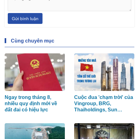
Gửi bình luận
Cùng chuyên mục
Ngay trong tháng 8,
Cuộc đua 'chạm trời' của
nhiều quy định mới về
Vingroup, BRG,
đất đai có hiệu lực
Thaiholdings, Sun
Group: Loạt siêu tháp
cao hơn 500m xô đổ kỷ
lục cũ, ai sẽ xây tòa nhà
cao nhất Việt Nam?