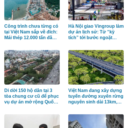
Công trình chưa từng có
Hà Nội giao Vingroup làm
tại Việt Nam sắp về đích:
dự án lịch sử: Từ “kỳ
Mái thép 12.000 tấn đã
tích” tới bước ngoặt
lắp đủ 13/13 nhịp, nhà
năng lực công nghệ
biểu diễn 4.000 chỗ lớn
quốc gia
hơn nơi trao giải Oscar
dần lộ diện
Di dời 150 hộ dân tại 3
Việt Nam đang xây dựng
tòa chung cư cũ để phục
tuyến đường xuyên rừng
vụ dự án mở rộng Quốc
nguyên sinh dài 13km,
lộ 1A
kết nối cầu Mã Đà với
Vành đai 4 TP.HCM, lần
đầu tiên áp dụng một
công nghệ đặc biệt