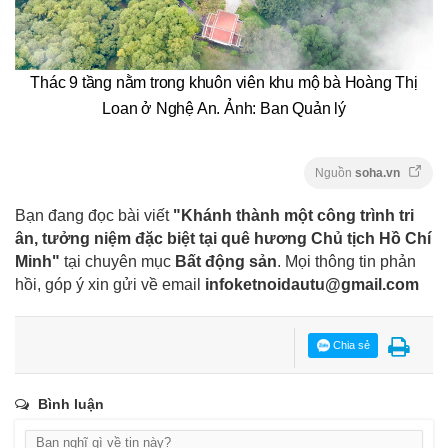
Thác 9 tầng nằm trong khuôn viên khu mộ bà Hoàng Thị
Loan ở Nghệ An. Ảnh: Ban Quản lý
Nguồn
soha.vn
Bạn đang đọc bài viết
"Khánh thành một công trình tri
ân, tưởng niệm đặc biệt tại quê hương Chủ tịch Hồ Chí
Minh"
tại chuyên mục
Bất động sản
. Mọi thông tin phản
hồi, góp ý xin gửi về email
infoketnoidautu@gmail.com
Chia sẻ
Bình luận