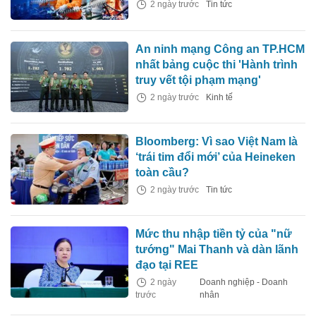
2 ngày trước
Tin tức
An ninh mạng Công an TP.HCM
nhất bảng cuộc thi 'Hành trình
truy vết tội phạm mạng'
2 ngày trước
Kinh tế
Bloomberg: Vì sao Việt Nam là
‘trái tim đổi mới’ của Heineken
toàn cầu?
2 ngày trước
Tin tức
Mức thu nhập tiền tỷ của "nữ
tướng" Mai Thanh và dàn lãnh
đạo tại REE
2 ngày
Doanh nghiệp - Doanh
trước
nhân