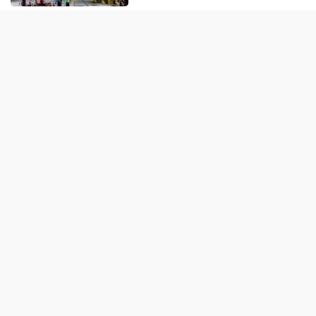
TÀI CHÍNH - NGÂN HÀNG
Thị trường thiếu động lực bứt
phá, nghiêng về kịch bản tích
lũy
1 ngày trước
Giá vàng hôm nay (7/8): Mất đà
tăng
1 ngày trước
Đề xuất tăng 86.000 tỷ đồng
cho dự án kết nối Hà Nội, Hải
Phòng với nơi có “đệ nhất
hùng quan Tây Bắc”
1 ngày trước