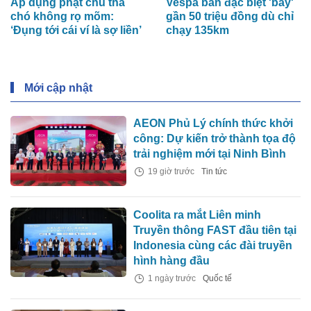
Áp dụng phạt chủ thả
Vespa bản đặc biệt 'bay'
chó không rọ mõm:
gần 50 triệu đồng dù chỉ
‘Đụng tới cái ví là sợ liền’
chạy 135km
Mới cập nhật
AEON Phủ Lý chính thức khởi
công: Dự kiến trở thành tọa độ
trải nghiệm mới tại Ninh Bình
19 giờ trước
Tin tức
Coolita ra mắt Liên minh
Truyền thông FAST đầu tiên tại
Indonesia cùng các đài truyền
hình hàng đầu
1 ngày trước
Quốc tế