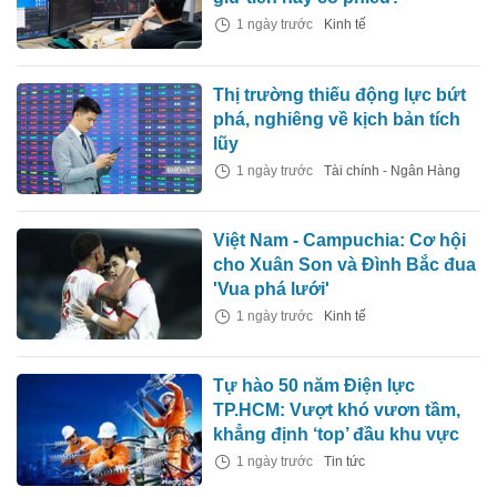
1 ngày trước
Kinh tế
Thị trường thiếu động lực bứt
phá, nghiêng về kịch bản tích
lũy
1 ngày trước
Tài chính - Ngân Hàng
Việt Nam - Campuchia: Cơ hội
cho Xuân Son và Đình Bắc đua
'Vua phá lưới'
1 ngày trước
Kinh tế
Tự hào 50 năm Điện lực
TP.HCM: Vượt khó vươn tầm,
khẳng định ‘top’ đầu khu vực
1 ngày trước
Tin tức