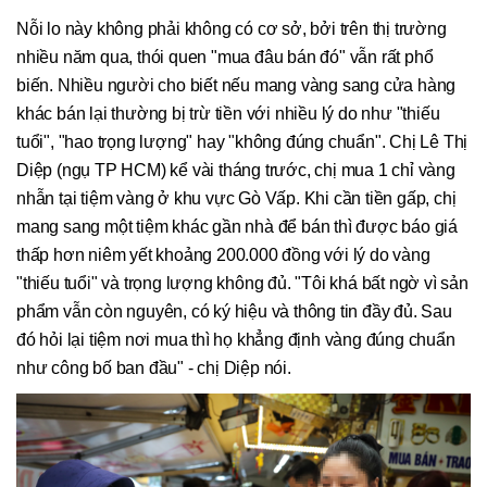
Nỗi lo này không phải không có cơ sở, bởi trên thị trường
nhiều năm qua, thói quen "mua đâu bán đó" vẫn rất phổ
biến. Nhiều người cho biết nếu mang vàng sang cửa hàng
khác bán lại thường bị trừ tiền với nhiều lý do như "thiếu
tuổi", "hao trọng lượng" hay "không đúng chuẩn". Chị Lê Thị
Diệp (ngụ TP HCM) kể vài tháng trước, chị mua 1 chỉ vàng
nhẫn tại tiệm vàng ở khu vực Gò Vấp. Khi cần tiền gấp, chị
mang sang một tiệm khác gần nhà để bán thì được báo giá
thấp hơn niêm yết khoảng 200.000 đồng với lý do vàng
"thiếu tuổi" và trọng lượng không đủ. "Tôi khá bất ngờ vì sản
phẩm vẫn còn nguyên, có ký hiệu và thông tin đầy đủ. Sau
đó hỏi lại tiệm nơi mua thì họ khẳng định vàng đúng chuẩn
như công bố ban đầu" - chị Diệp nói.