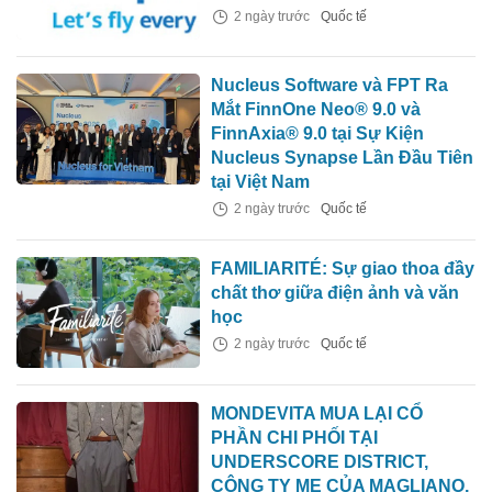
2 ngày trước
Quốc tế
Nucleus Software và FPT Ra
Mắt FinnOne Neo® 9.0 và
FinnAxia® 9.0 tại Sự Kiện
Nucleus Synapse Lần Đầu Tiên
tại Việt Nam
2 ngày trước
Quốc tế
FAMILIARITÉ: Sự giao thoa đầy
chất thơ giữa điện ảnh và văn
học
2 ngày trước
Quốc tế
MONDEVITA MUA LẠI CỔ
PHẦN CHI PHỐI TẠI
UNDERSCORE DISTRICT,
CÔNG TY MẸ CỦA MAGLIANO,