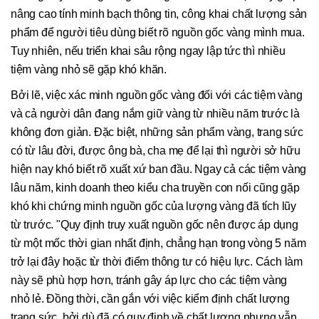
nâng cao tính minh bạch thông tin, công khai chất lượng sản
phẩm để người tiêu dùng biết rõ nguồn gốc vàng mình mua.
Tuy nhiên, nếu triển khai sâu rộng ngay lập tức thì nhiều
tiệm vàng nhỏ sẽ gặp khó khăn.
Bởi lẽ, việc xác minh nguồn gốc vàng đối với các tiệm vàng
và cả người dân đang nắm giữ vàng từ nhiều năm trước là
không đơn giản. Đặc biệt, những sản phẩm vàng, trang sức
có từ lâu đời, được ông bà, cha mẹ để lại thì người sở hữu
hiện nay khó biết rõ xuất xứ ban đầu. Ngay cả các tiệm vàng
lâu năm, kinh doanh theo kiểu cha truyền con nối cũng gặp
khó khi chứng minh nguồn gốc của lượng vàng đã tích lũy
từ trước. "Quy định truy xuất nguồn gốc nên được áp dụng
từ một mốc thời gian nhất định, chẳng hạn trong vòng 5 năm
trở lại đây hoặc từ thời điểm thông tư có hiệu lực. Cách làm
này sẽ phù hợp hơn, tránh gây áp lực cho các tiệm vàng
nhỏ lẻ. Đồng thời, cần gắn với việc kiểm định chất lượng
trang sức, bởi dù đã có quy định về chất lượng nhưng vẫn