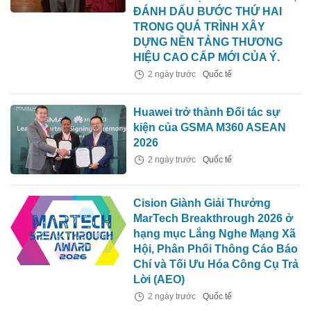
ĐÁNH DẤU BƯỚC THỨ HAI
TRONG QUÁ TRÌNH XÂY
DỰNG NỀN TẢNG THƯƠNG
HIỆU CAO CẤP MỚI CỦA Ý.
2 ngày trước
Quốc tế
Huawei trở thành Đối tác sự
kiện của GSMA M360 ASEAN
2026
2 ngày trước
Quốc tế
Cision Giành Giải Thưởng
MarTech Breakthrough 2026 ở
hạng mục Lắng Nghe Mạng Xã
Hội, Phân Phối Thông Cáo Báo
Chí và Tối Ưu Hóa Công Cụ Trả
Lời (AEO)
2 ngày trước
Quốc tế