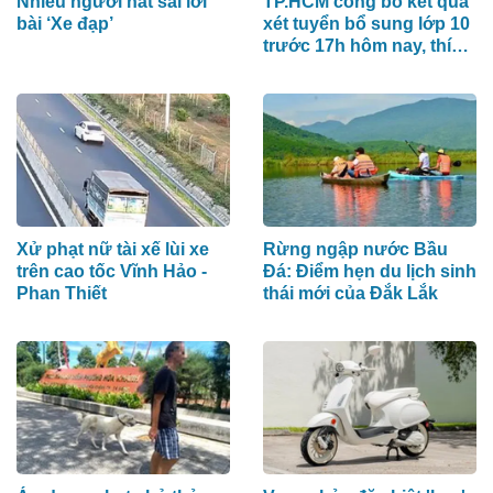
Nhiều người hát sai lời
TP.HCM công bố kết quả
bài ‘Xe đạp’
xét tuyển bổ sung lớp 10
trước 17h hôm nay, thí
sinh xem ở đâu?
Xử phạt nữ tài xế lùi xe
Rừng ngập nước Bầu
trên cao tốc Vĩnh Hảo -
Đá: Điểm hẹn du lịch sinh
Phan Thiết
thái mới của Đắk Lắk