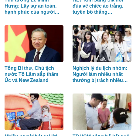
Hưng: Lấy sự an toàn,
đùa về chiếc áo trắng,
hạnh phúc của người
tuyên bố thắng
dân làm thước đo an
Campuchia bằng đội
ninh mạng
hình mạnh nhất
Tổng Bí thư, Chủ tịch
Nghịch lý du lịch nhóm:
nước Tô Lâm sắp thăm
Người làm nhiều nhất
Úc và New Zealand
thường bị trách nhiều
nhất