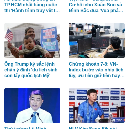
TP.HCM nhất bảng cuộc
Cơ hội cho Xuân Son và
thi 'Hành trình truy vết tội
Đình Bắc đua 'Vua phá
phạm mạng'
lưới'
Ông Trump ký sắc lệnh
Chứng khoán 7-8: VN-
chặn ý định 'du lịch sinh
Index bước vào nhịp tích
con lấy quốc tịch Mỹ'
lũy, ưu tiên giữ tiền hay
cổ phiếu?
Thủ tướng Lê Minh
HLV Kim Sang Sik nói