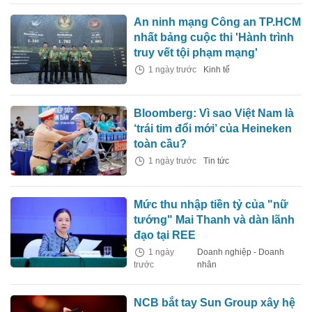
An ninh mạng Công an TP.HCM
nhất bảng cuộc thi 'Hành trình
truy vết tội phạm mạng'
1 ngày trước
Kinh tế
Bloomberg: Vì sao Việt Nam là
‘trái tim đổi mới’ của Heineken
toàn cầu?
1 ngày trước
Tin tức
Mức thu nhập tiền tỷ của "nữ
tướng" Mai Thanh và dàn lãnh
đạo tại REE
1 ngày
Doanh nghiệp - Doanh
trước
nhân
NCB bắt tay Sun Group xây hệ