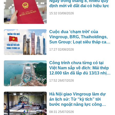
Ngay trong tháng 8, nhiều quy
định mới về đất đai có hiệu lực
15:32 03/08/2026
Cuộc đua 'chạm trời' của
Vingroup, BRG, Thaiholdings,
Sun Group: Loạt siêu tháp cao
hơn 500m xô đổ kỷ lục cũ, ai sẽ
17:27 02/08/2026
xây tòa nhà cao nhất Việt Nam?
Công trình chưa từng có tại
Việt Nam sắp về đích: Mái thép
12.000 tấn đã lắp đủ 13/13 nhịp,
nhà biểu diễn 4.000 chỗ lớn
17:52 26/07/2026
hơn nơi trao giải Oscar dần lộ
diện
Hà Nội giao Vingroup làm dự
án lịch sử: Từ “kỳ tích” tới
bước ngoặt năng lực công
nghệ quốc gia
08:31 25/07/2026