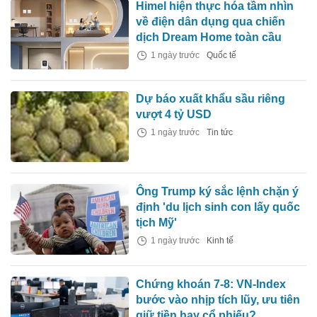
Himel hiện thực hóa tầm nhìn
về điện dân dụng qua chiến
dịch Dream Home toàn cầu
1 ngày trước
Quốc tế
Dự báo xuất khẩu sầu riêng
vượt 4 tỷ USD
1 ngày trước
Tin tức
Ông Trump ký sắc lệnh chặn ý
định 'du lịch sinh con lấy quốc
tịch Mỹ'
1 ngày trước
Kinh tế
Chứng khoán 7-8: VN-Index
bước vào nhịp tích lũy, ưu tiên
giữ tiền hay cổ phiếu?