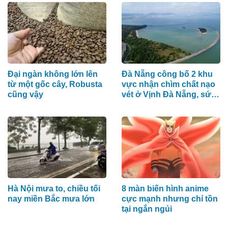
Đại ngàn không lớn lên
Đà Nẵng công bố 2 khu
từ một gốc cây, Robusta
vực nhận chìm chất nạo
cũng vậy
vét ở Vịnh Đà Nẵng, sức
chứa hơn 48 triệu m³
Hà Nội mưa to, chiều tối
8 màn biến hình anime
nay miền Bắc mưa lớn
cực mạnh nhưng chỉ tồn
tại ngắn ngủi