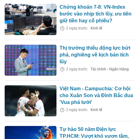
Chứng khoán 7-8: VN-Index
bước vào nhịp tích lũy, ưu tiên
giữ tiền hay cổ phiếu?
2 ngày trước
Kinh tế
Thị trường thiếu động lực bứt
phá, nghiêng về kịch bản tích
lũy
2 ngày trước
Tài chính - Ngân Hàng
Việt Nam - Campuchia: Cơ hội
cho Xuân Son và Đình Bắc đua
'Vua phá lưới'
2 ngày trước
Kinh tế
Tự hào 50 năm Điện lực
TP.HCM: Vượt khó vươn tầm,