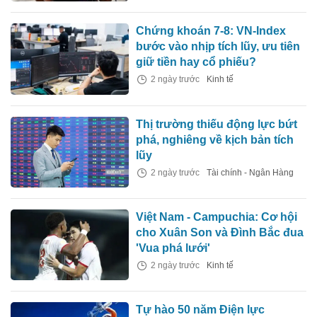
Chứng khoán 7-8: VN-Index
bước vào nhịp tích lũy, ưu tiên
giữ tiền hay cổ phiếu?
2 ngày trước
Kinh tế
Thị trường thiếu động lực bứt
phá, nghiêng về kịch bản tích
lũy
2 ngày trước
Tài chính - Ngân Hàng
Việt Nam - Campuchia: Cơ hội
cho Xuân Son và Đình Bắc đua
'Vua phá lưới'
2 ngày trước
Kinh tế
Tự hào 50 năm Điện lực