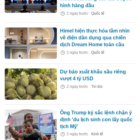
hình hàng đầu
2 ngày trước
Quốc tế
Himel hiện thực hóa tầm nhìn
về điện dân dụng qua chiến
dịch Dream Home toàn cầu
2 ngày trước
Quốc tế
Dự báo xuất khẩu sầu riêng
vượt 4 tỷ USD
2 ngày trước
Tin tức
Ông Trump ký sắc lệnh chặn ý
định 'du lịch sinh con lấy quốc
tịch Mỹ'
2 ngày trước
Kinh tế