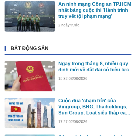
An ninh mạng Công an TP.HCM
nhất bảng cuộc thi 'Hành trình
truy vết tội phạm mạng'
2 ngày trước
BẤT ĐỘNG SẢN
Ngay trong tháng 8, nhiều quy
định mới về đất đai có hiệu lực
15:32 03/08/2026
Cuộc đua 'chạm trời' của
Vingroup, BRG, Thaiholdings,
Sun Group: Loạt siêu tháp cao
hơn 500m xô đổ kỷ lục cũ, ai sẽ
17:27 02/08/2026
xây tòa nhà cao nhất Việt Nam?