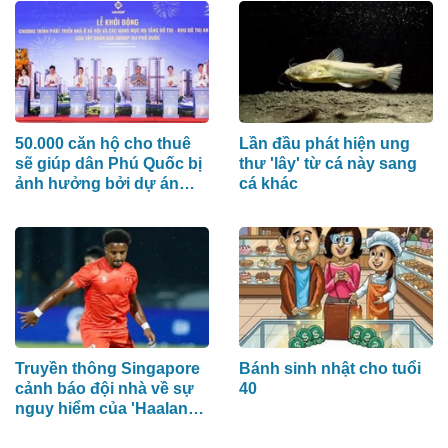
50.000 căn hộ cho thuê
Lần đầu phát hiện ung
sẽ giúp dân Phú Quốc bị
thư 'lây' từ cá này sang
ảnh hưởng bởi dự án
cá khác
đón APEC 2027 sớm an
cư
Truyền thông Singapore
Bánh sinh nhật cho tuổi
cảnh báo đội nhà về sự
40
nguy hiểm của 'Haaland
Hà Nội'