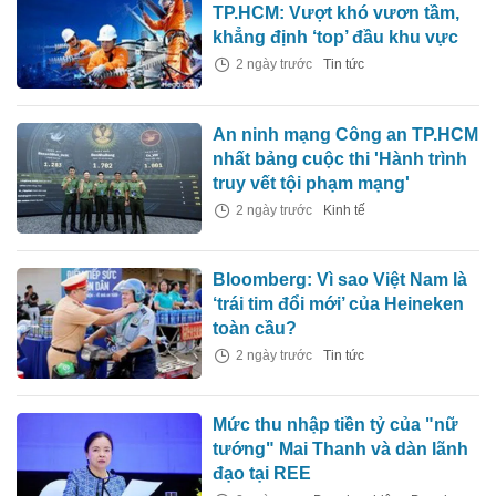
TP.HCM: Vượt khó vươn tầm,
khẳng định ‘top’ đầu khu vực
2 ngày trước
Tin tức
An ninh mạng Công an TP.HCM
nhất bảng cuộc thi 'Hành trình
truy vết tội phạm mạng'
2 ngày trước
Kinh tế
Bloomberg: Vì sao Việt Nam là
‘trái tim đổi mới’ của Heineken
toàn cầu?
2 ngày trước
Tin tức
Mức thu nhập tiền tỷ của "nữ
tướng" Mai Thanh và dàn lãnh
đạo tại REE