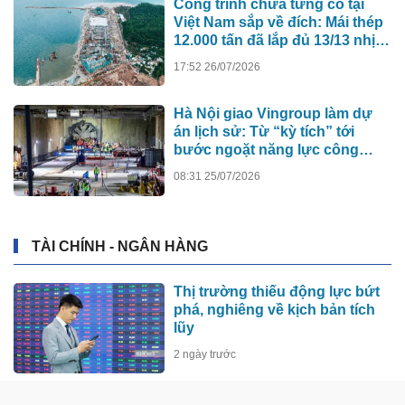
Công trình chưa từng có tại
Việt Nam sắp về đích: Mái thép
12.000 tấn đã lắp đủ 13/13 nhịp,
nhà biểu diễn 4.000 chỗ lớn
17:52 26/07/2026
hơn nơi trao giải Oscar dần lộ
diện
Hà Nội giao Vingroup làm dự
án lịch sử: Từ “kỳ tích” tới
bước ngoặt năng lực công
nghệ quốc gia
08:31 25/07/2026
TÀI CHÍNH - NGÂN HÀNG
Thị trường thiếu động lực bứt
phá, nghiêng về kịch bản tích
lũy
2 ngày trước
Giá vàng hôm nay (7/8): Mất đà