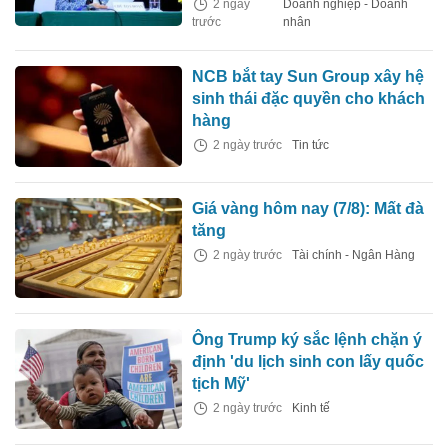
2 ngày
Doanh nghiệp - Doanh
trước
nhân
NCB bắt tay Sun Group xây hệ
sinh thái đặc quyền cho khách
hàng
2 ngày trước
Tin tức
Giá vàng hôm nay (7/8): Mất đà
tăng
2 ngày trước
Tài chính - Ngân Hàng
Ông Trump ký sắc lệnh chặn ý
định 'du lịch sinh con lấy quốc
tịch Mỹ'
2 ngày trước
Kinh tế