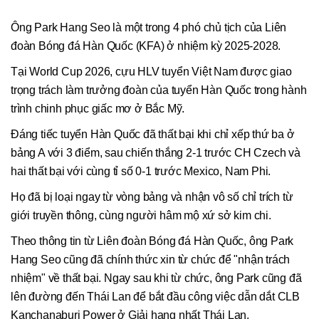
Ông Park Hang Seo là một trong 4 phó chủ tịch của Liên
đoàn Bóng đá Hàn Quốc (KFA) ở nhiệm kỳ 2025-2028.
Tại World Cup 2026, cựu HLV tuyển Việt Nam được giao
trọng trách làm trưởng đoàn của tuyển Hàn Quốc trong hành
trình chinh phục giấc mơ ở Bắc Mỹ.
Đáng tiếc tuyển Hàn Quốc đã thất bại khi chỉ xếp thứ ba ở
bảng A với 3 điểm, sau chiến thắng 2-1 trước CH Czech và
hai thất bại với cùng tỉ số 0-1 trước Mexico, Nam Phi.
Họ đã bị loại ngay từ vòng bảng và nhận vô số chỉ trích từ
giới truyền thông, cùng người hâm mộ xứ sở kim chi.
Theo thông tin từ Liên đoàn Bóng đá Hàn Quốc, ông Park
Hang Seo cũng đã chính thức xin từ chức để "nhận trách
nhiệm" về thất bại. Ngay sau khi từ chức, ông Park cũng đã
lên đường đến Thái Lan để bắt đầu công việc dẫn dắt CLB
Kanchanaburi Power ở Giải hạng nhất Thái Lan.