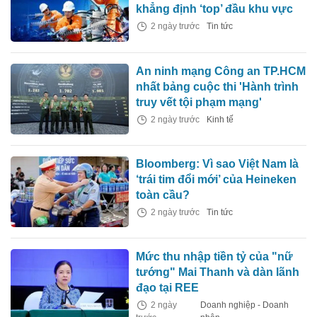
khẳng định ‘top’ đầu khu vực
2 ngày trước
Tin tức
An ninh mạng Công an TP.HCM
nhất bảng cuộc thi 'Hành trình
truy vết tội phạm mạng'
2 ngày trước
Kinh tế
Bloomberg: Vì sao Việt Nam là
‘trái tim đổi mới’ của Heineken
toàn cầu?
2 ngày trước
Tin tức
Mức thu nhập tiền tỷ của "nữ
tướng" Mai Thanh và dàn lãnh
đạo tại REE
2 ngày
Doanh nghiệp - Doanh