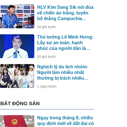
HLV Kim Sang Sik nói đùa
về chiếc áo trắng, tuyên
bố thắng Campuchia
bằng đội hình mạnh nhất
20 giờ trước
Thủ tướng Lê Minh Hưng:
Lấy sự an toàn, hạnh
phúc của người dân làm
thước đo an ninh mạng
20 giờ trước
Nghịch lý du lịch nhóm:
Người làm nhiều nhất
thường bị trách nhiều
nhất
1 ngày trước
BẤT ĐỘNG SẢN
Ngay trong tháng 8, nhiều
quy định mới về đất đai có