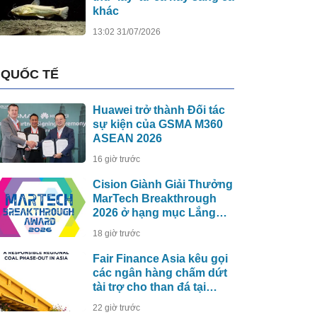
khác
13:02 31/07/2026
QUỐC TẾ
Huawei trở thành Đối tác
sự kiện của GSMA M360
ASEAN 2026
16 giờ trước
Cision Giành Giải Thưởng
MarTech Breakthrough
2026 ở hạng mục Lắng
Nghe Mạng Xã Hội, Phân
18 giờ trước
Phối Thông Cáo Báo Chí
và Tối Ưu Hóa Công Cụ
Fair Finance Asia kêu gọi
Trả Lời (AEO)
các ngân hàng chấm dứt
tài trợ cho than đá tại
ASEAN và tăng cường
22 giờ trước
các biện pháp bảo vệ xã