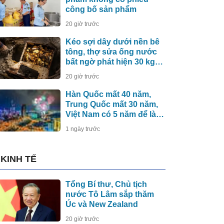
công bố sản phẩm
20 giờ trước
Kéo sợi dây dưới nền bê
tông, thợ sửa ống nước
bất ngờ phát hiện 30 kg
tiền vàng, khu vực lập tức
20 giờ trước
bị phong tỏa
Hàn Quốc mất 40 năm,
Trung Quốc mất 30 năm,
Việt Nam có 5 năm để làm
điều này
1 ngày trước
KINH TẾ
Tổng Bí thư, Chủ tịch
nước Tô Lâm sắp thăm
Úc và New Zealand
20 giờ trước