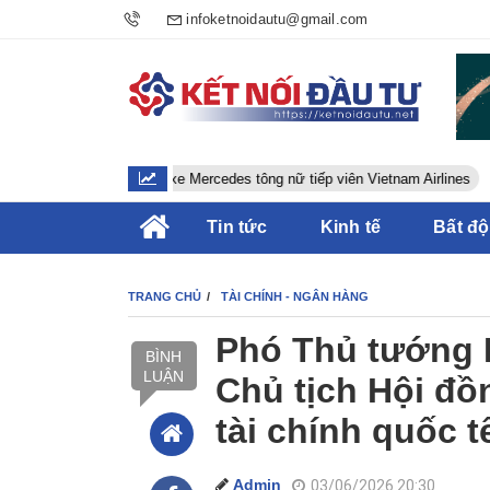
infoketnoidautu@gmail.com
Tài xế xe Mercedes tông nữ tiếp viên Vietnam Airlines
Tin tức
Kinh tế
Bất đ
TRANG CHỦ
TÀI CHÍNH - NGÂN HÀNG
Phó Thủ tướng 
BÌNH
LUẬN
Chủ tịch Hội đồ
tài chính quốc t
Admin
03/06/2026 20:30