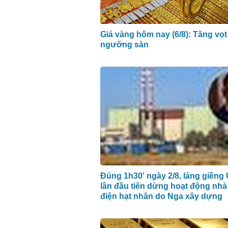
Giá vàng hôm nay (6/8): Tăng vọt
ngưỡng sàn
Đúng 1h30' ngày 2/8, láng giềng
lần đầu tiên dừng hoạt động nh
điện hạt nhân do Nga xây dựng