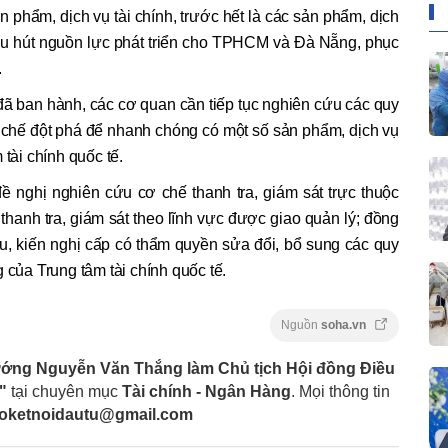
 phẩm, dịch vụ tài chính, trước hết là các sản phẩm, dịch
thu hút nguồn lực phát triển cho TPHCM và Đà Nẵng, phục
.
đã ban hành, các cơ quan cần tiếp tục nghiên cứu các quy
 chế đột phá để nhanh chóng có một số sản phẩm, dịch vụ
 tài chính quốc tế.
nghị nghiên cứu cơ chế thanh tra, giám sát trực thuộc
hanh tra, giám sát theo lĩnh vực được giao quản lý; đồng
u, kiến nghị cấp có thẩm quyền sửa đổi, bổ sung các quy
 của Trung tâm tài chính quốc tế.
Nguồn
soha.vn
ớng Nguyễn Văn Thắng làm Chủ tịch Hội đồng Điều
"
tại chuyên mục
Tài chính - Ngân Hàng
. Mọi thông tin
foketnoidautu@gmail.com