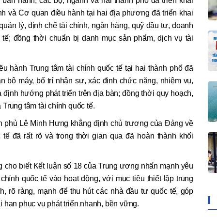
ban hành, các bộ, ngành và hai thành phố đã triển khai
h và Cơ quan điều hành tại hai địa phương đã triển khai
uản lý, định chế tài chính, ngân hàng, quỹ đầu tư, doanh
tế; đồng thời chuẩn bị danh mục sản phẩm, dịch vụ tài
u hành Trung tâm tài chính quốc tế tại hai thành phố đã
n bộ máy, bố trí nhân sự, xác định chức năng, nhiệm vụ,
 định hướng phát triển trên địa bàn; đồng thời quy hoạch,
a Trung tâm tài chính quốc tế.
nh phủ Lê Minh Hưng khẳng định chủ trương của Đảng về
c tế đã rất rõ và trong thời gian qua đã hoàn thành khối
 cho biết Kết luận số 18 của Trung ương nhấn mạnh yêu
hính quốc tế vào hoạt động, với mục tiêu thiết lập trung
h, rõ ràng, mạnh để thu hút các nhà đầu tư quốc tế, góp
i hạn phục vụ phát triển nhanh, bền vững.