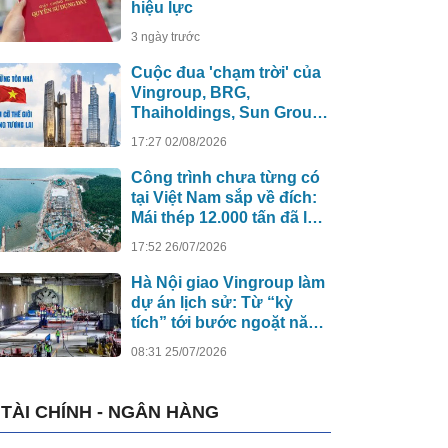
hiệu lực
3 ngày trước
Cuộc đua 'chạm trời' của
Vingroup, BRG,
Thaiholdings, Sun Group:
Loạt siêu tháp cao hơn
17:27 02/08/2026
500m xô đổ kỷ lục cũ, ai
sẽ xây tòa nhà cao nhất
Công trình chưa từng có
Việt Nam?
tại Việt Nam sắp về đích:
Mái thép 12.000 tấn đã lắp
đủ 13/13 nhịp, nhà biểu
17:52 26/07/2026
diễn 4.000 chỗ lớn hơn
nơi trao giải Oscar dần lộ
Hà Nội giao Vingroup làm
diện
dự án lịch sử: Từ “kỳ
tích” tới bước ngoặt năng
lực công nghệ quốc gia
08:31 25/07/2026
TÀI CHÍNH - NGÂN HÀNG