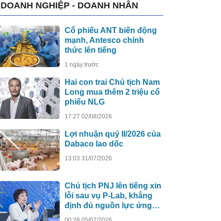
DOANH NGHIỆP - DOANH NHÂN
Cổ phiếu ANT biến động
mạnh, Antesco chính
thức lên tiếng
1 ngày trước
Hai con trai Chủ tịch Nam
Long mua thêm 2 triệu cổ
phiếu NLG
17:27 02/08/2026
Lợi nhuận quý II/2026 của
Dabaco lao dốc
13:03 31/07/2026
Chủ tịch PNJ lên tiếng xin
lỗi sau vụ P-Lab, khẳng
định đủ nguồn lực ứng
phó
00:28 05/07/2026