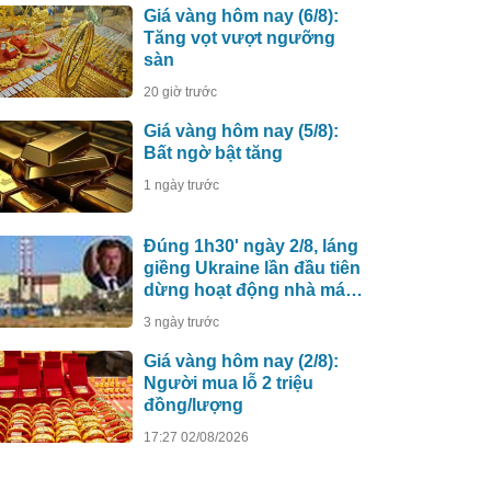
Giá vàng hôm nay (6/8):
Tăng vọt vượt ngưỡng
sàn
20 giờ trước
Giá vàng hôm nay (5/8):
Bất ngờ bật tăng
1 ngày trước
Đúng 1h30' ngày 2/8, láng
giềng Ukraine lần đầu tiên
dừng hoạt động nhà máy
điện hạt nhân do Nga xây
3 ngày trước
dựng
Giá vàng hôm nay (2/8):
Người mua lỗ 2 triệu
đồng/lượng
17:27 02/08/2026