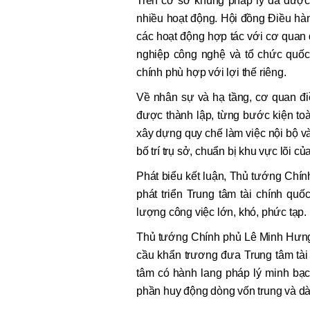
Trên cơ sở khung pháp lý đã được 
nhiều hoạt động. Hội đồng Điều hàn
các hoạt động hợp tác với cơ quan q
nghiệp công nghệ và tổ chức quốc 
chính phù hợp với lợi thế riêng.
Về nhân sự và hạ tầng, cơ quan điề
được thành lập, từng bước kiện toà
xây dựng quy chế làm việc nội bộ và
bố trí trụ sở, chuẩn bị khu vực lõi củ
Phát biểu kết luận, Thủ tướng Chí
phát triển Trung tâm tài chính quố
lượng công việc lớn, khó, phức tạp.
Thủ tướng Chính phủ Lê Minh Hưng
cầu khẩn trương đưa Trung tâm tài c
tâm có hành lang pháp lý minh bạc
phần huy động dòng vốn trung và dà