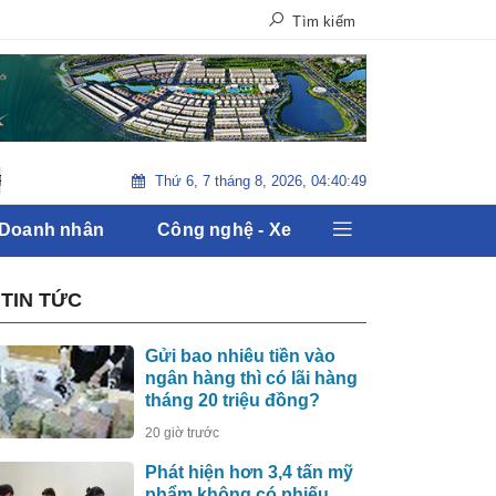
Tìm kiếm
Thứ 6, 7 tháng 8, 2026, 04:40:50
Tiêu Điểm : Bầu cử Tổng Thống Mỹ 2020
Sự kiện tiền tê : T
 Doanh nhân
Công nghệ - Xe
TIN TỨC
Gửi bao nhiêu tiền vào
ngân hàng thì có lãi hàng
tháng 20 triệu đồng?
20 giờ trước
Phát hiện hơn 3,4 tấn mỹ
phẩm không có phiếu