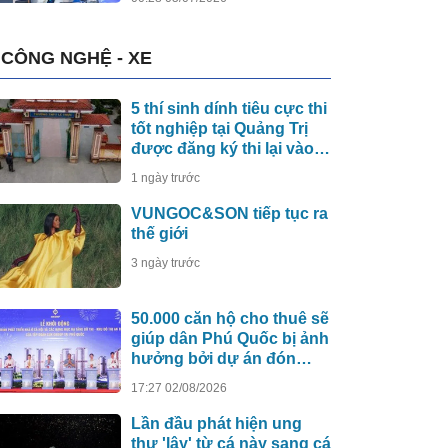
CÔNG NGHỆ - XE
5 thí sinh dính tiêu cực thi
tốt nghiệp tại Quảng Trị
được đăng ký thi lại vào
năm 2027
1 ngày trước
VUNGOC&SON tiếp tục ra
thế giới
3 ngày trước
50.000 căn hộ cho thuê sẽ
giúp dân Phú Quốc bị ảnh
hưởng bởi dự án đón
APEC 2027 sớm an cư
17:27 02/08/2026
Lần đầu phát hiện ung
thư 'lây' từ cá này sang cá