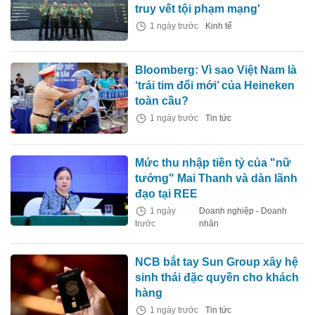
truy vết tội phạm mạng'
1 ngày trước
Kinh tế
Bloomberg: Vì sao Việt Nam là
‘trái tim đổi mới’ của Heineken
toàn cầu?
1 ngày trước
Tin tức
Mức thu nhập tiền tỷ của "nữ
tướng" Mai Thanh và dàn lãnh
đạo tại REE
1 ngày
Doanh nghiệp - Doanh
trước
nhân
NCB bắt tay Sun Group xây hệ
sinh thái đặc quyền cho khách
hàng
1 ngày trước
Tin tức