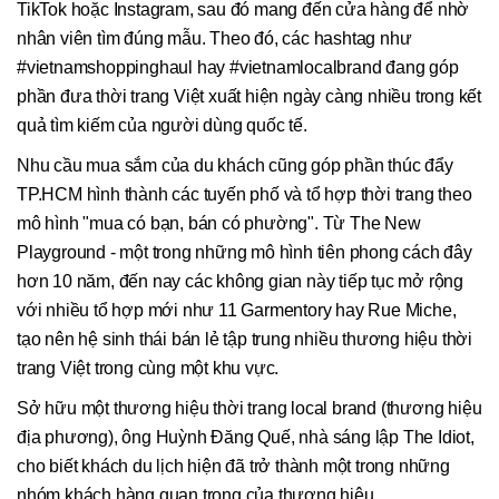
TikTok hoặc Instagram, sau đó mang đến cửa hàng để nhờ
nhân viên tìm đúng mẫu. Theo đó, các hashtag như
#vietnamshoppinghaul hay #vietnamlocalbrand đang góp
phần đưa thời trang Việt xuất hiện ngày càng nhiều trong kết
quả tìm kiếm của người dùng quốc tế.
Nhu cầu mua sắm của du khách cũng góp phần thúc đẩy
TP.HCM hình thành các tuyến phố và tổ hợp thời trang theo
mô hình "mua có bạn, bán có phường". Từ The New
Playground - một trong những mô hình tiên phong cách đây
hơn 10 năm, đến nay các không gian này tiếp tục mở rộng
với nhiều tổ hợp mới như 11 Garmentory hay Rue Miche,
tạo nên hệ sinh thái bán lẻ tập trung nhiều thương hiệu thời
trang Việt trong cùng một khu vực.
Sở hữu một thương hiệu thời trang local brand (thương hiệu
địa phương), ông Huỳnh Đăng Quế, nhà sáng lập The Idiot,
cho biết khách du lịch hiện đã trở thành một trong những
nhóm khách hàng quan trọng của thương hiệu.