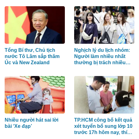
ninh mạng
hình mạnh nhất
Tổng Bí thư, Chủ tịch
Nghịch lý du lịch nhóm:
nước Tô Lâm sắp thăm
Người làm nhiều nhất
Úc và New Zealand
thường bị trách nhiều
nhất
Nhiều người hát sai lời
TP.HCM công bố kết quả
bài ‘Xe đạp’
xét tuyển bổ sung lớp 10
trước 17h hôm nay, thí
sinh xem ở đâu?