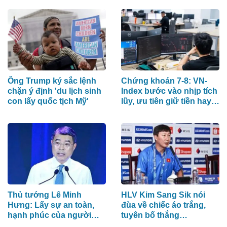
Ông Trump ký sắc lệnh
Chứng khoán 7-8: VN-
chặn ý định 'du lịch sinh
Index bước vào nhịp tích
con lấy quốc tịch Mỹ'
lũy, ưu tiên giữ tiền hay
cổ phiếu?
Thủ tướng Lê Minh
HLV Kim Sang Sik nói
Hưng: Lấy sự an toàn,
đùa về chiếc áo trắng,
hạnh phúc của người
tuyên bố thắng
dân làm thước đo an
Campuchia bằng đội