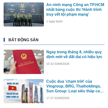
An ninh mạng Công an TP.HCM
nhất bảng cuộc thi 'Hành trình
truy vết tội phạm mạng'
1 ngày trước
BẤT ĐỘNG SẢN
Ngay trong tháng 8, nhiều quy
định mới về đất đai có hiệu lực
15:32 03/08/2026
Cuộc đua 'chạm trời' của
Vingroup, BRG, Thaiholdings,
Sun Group: Loạt siêu tháp cao
hơn 500m xô đổ kỷ lục cũ, ai sẽ
17:27 02/08/2026
xây tòa nhà cao nhất Việt Nam?