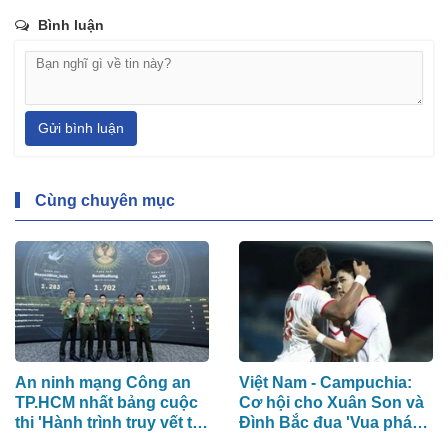
Bình luận
Gửi bình luận
Cùng chuyên mục
An ninh mạng Công an
Việt Nam - Campuchia:
TP.HCM nhất bảng cuộc
Cơ hội cho Xuân Son và
thi 'Hành trình truy vết tội
Đình Bắc đua 'Vua phá
phạm mạng'
lưới'