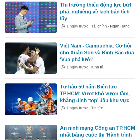
Thị trường thiếu động lực bứt
phá, nghiêng về kịch bản tích
lũy
1 ngày trước
Tài chính - Ngân Hàng
Việt Nam - Campuchia: Cơ hội
cho Xuân Son và Đình Bắc đua
'Vua phá lưới'
1 ngày trước
Kinh tế
Tự hào 50 năm Điện lực
TP.HCM: Vượt khó vươn tầm,
khẳng định ‘top’ đầu khu vực
1 ngày trước
Tin tức
An ninh mạng Công an TP.HCM
nhất bảng cuộc thi 'Hành trình