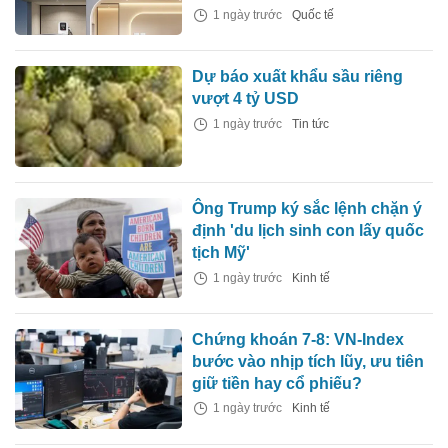
1 ngày trước
Quốc tế
Dự báo xuất khẩu sầu riêng
vượt 4 tỷ USD
1 ngày trước
Tin tức
Ông Trump ký sắc lệnh chặn ý
định 'du lịch sinh con lấy quốc
tịch Mỹ'
1 ngày trước
Kinh tế
Chứng khoán 7-8: VN-Index
bước vào nhịp tích lũy, ưu tiên
giữ tiền hay cổ phiếu?
1 ngày trước
Kinh tế