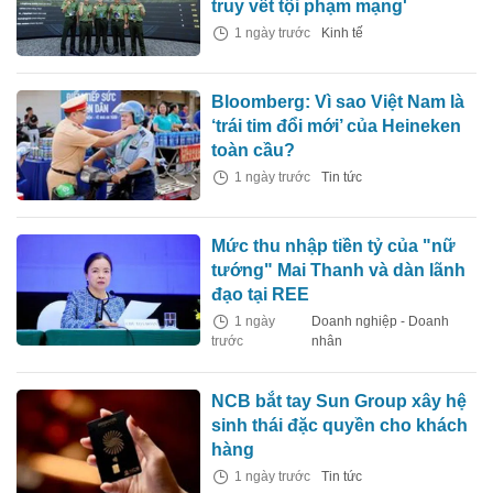
truy vết tội phạm mạng'
1 ngày trước
Kinh tế
Bloomberg: Vì sao Việt Nam là
‘trái tim đổi mới’ của Heineken
toàn cầu?
1 ngày trước
Tin tức
Mức thu nhập tiền tỷ của "nữ
tướng" Mai Thanh và dàn lãnh
đạo tại REE
1 ngày
Doanh nghiệp - Doanh
trước
nhân
NCB bắt tay Sun Group xây hệ
sinh thái đặc quyền cho khách
hàng
1 ngày trước
Tin tức