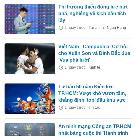
Thị trường thiếu động lực bứt
phá, nghiêng về kịch bản tích
lũy
1 ngày trước
Tài chính - Ngân Hàng
Việt Nam - Campuchia: Cơ hội
cho Xuân Son và Đình Bắc đua
'Vua phá lưới'
1 ngày trước
Kinh tế
Tự hào 50 năm Điện lực
TP.HCM: Vượt khó vươn tầm,
khẳng định ‘top’ đầu khu vực
1 ngày trước
Tin tức
An ninh mạng Công an TP.HCM
nhất bảng cuộc thi 'Hành trình