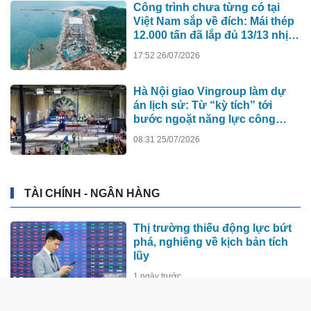
Công trình chưa từng có tại
Việt Nam sắp về đích: Mái thép
12.000 tấn đã lắp đủ 13/13 nhịp,
nhà biểu diễn 4.000 chỗ lớn
17:52 26/07/2026
hơn nơi trao giải Oscar dần lộ
diện
Hà Nội giao Vingroup làm dự
án lịch sử: Từ “kỳ tích” tới
bước ngoặt năng lực công
nghệ quốc gia
08:31 25/07/2026
TÀI CHÍNH - NGÂN HÀNG
Thị trường thiếu động lực bứt
phá, nghiêng về kịch bản tích
lũy
1 ngày trước