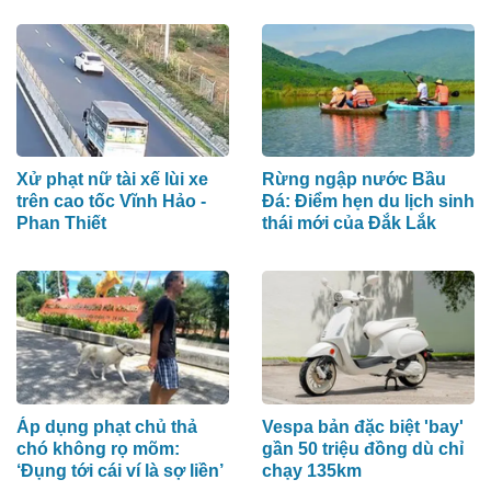
Xử phạt nữ tài xế lùi xe
Rừng ngập nước Bầu
trên cao tốc Vĩnh Hảo -
Đá: Điểm hẹn du lịch sinh
Phan Thiết
thái mới của Đắk Lắk
Áp dụng phạt chủ thả
Vespa bản đặc biệt 'bay'
chó không rọ mõm:
gần 50 triệu đồng dù chỉ
‘Đụng tới cái ví là sợ liền’
chạy 135km