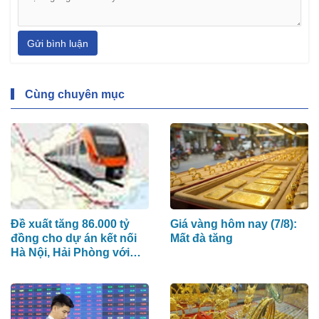
Gửi bình luận
Cùng chuyên mục
Đề xuất tăng 86.000 tỷ
Giá vàng hôm nay (7/8):
đồng cho dự án kết nối
Mất đà tăng
Hà Nội, Hải Phòng với
nơi có “đệ nhất hùng
quan Tây Bắc”