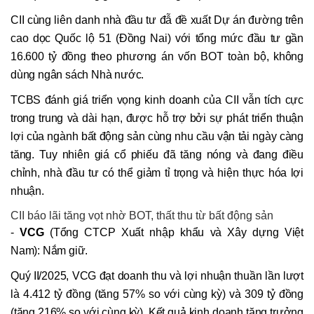
CII cùng liên danh nhà đầu tư đẫ đề xuất Dự án đường trên
cao dọc Quốc lộ 51 (Đồng Nai) với tổng mức đầu tư gần
16.600 tỷ đồng theo phương án vốn BOT toàn bộ, không
dùng ngân sách Nhà nước.
TCBS đánh giá triển vọng kinh doanh của CII vẫn tích cực
trong trung và dài hạn, được hỗ trợ bởi sự phát triển thuận
lợi của ngành bất động sản cùng nhu cầu vận tải ngày càng
tăng. Tuy nhiên giá cổ phiếu đã tăng nóng và đang điều
chỉnh, nhà đầu tư có thể giảm tỉ trọng và hiện thực hóa lợi
nhuận.
CII báo lãi tăng vọt nhờ BOT, thất thu từ bất động sản
-
VCG
(Tổng CTCP Xuất nhập khẩu và Xây dựng Việt
Nam): Nắm giữ.
Quý II/2025, VCG đạt doanh thu và lợi nhuận thuần lần lượt
là 4.412 tỷ đồng (tăng 57% so với cùng kỳ) và 309 tỷ đồng
(tăng 216% so với cùng kỳ). Kết quả kinh doanh tăng trưởng