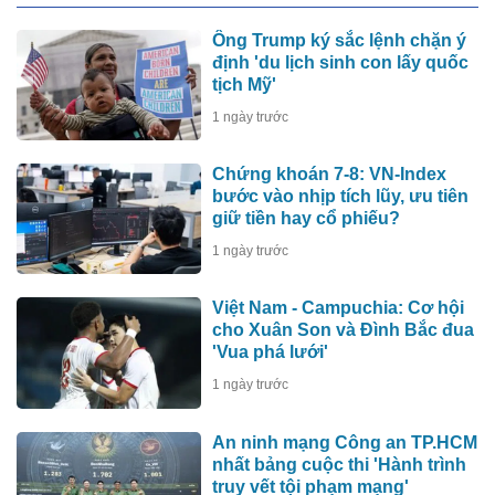
Ông Trump ký sắc lệnh chặn ý
định 'du lịch sinh con lấy quốc
tịch Mỹ'
1 ngày trước
Chứng khoán 7-8: VN-Index
bước vào nhịp tích lũy, ưu tiên
giữ tiền hay cổ phiếu?
1 ngày trước
Việt Nam - Campuchia: Cơ hội
cho Xuân Son và Đình Bắc đua
'Vua phá lưới'
1 ngày trước
An ninh mạng Công an TP.HCM
nhất bảng cuộc thi 'Hành trình
truy vết tội phạm mạng'