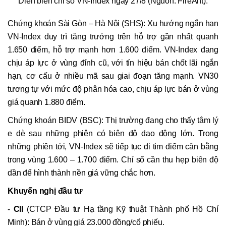
Diễn biến chỉ số VN-Index ngày 27/8 (Nguồn: FireAnt).
Chứng khoán Sài Gòn – Hà Nội (SHS): Xu hướng ngắn hạn
VN-Index duy trì tăng trưởng trên hỗ trợ gần nhất quanh
1.650 điểm, hỗ trợ mạnh hơn 1.600 điểm. VN-Index đang
chịu áp lực ở vùng đỉnh cũ, với tín hiệu bán chốt lãi ngắn
hạn, cơ cấu ở nhiều mã sau giai đoạn tăng mạnh. VN30
tương tự với mức độ phân hóa cao, chịu áp lực bán ở vùng
giá quanh 1.880 điểm.
Chứng khoán BIDV (BSC): Thị trường đang cho thấy tâm lý
e dè sau những phiên có biên độ dao động lớn. Trong
những phiên tới, VN-Index sẽ tiếp tục đi tìm điểm cân bằng
trong vùng 1.600 – 1.700 điểm. Chỉ số cần thu hẹp biên độ
dần để hình thành nền giá vững chắc hơn.
Khuyến nghị đầu tư
-
CII
(CTCP Đầu tư Hạ tầng Kỹ thuật Thành phố Hồ Chí
Minh): Bán ở vùng giá 23.000 đồng/cổ phiếu.