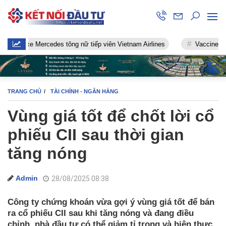
 xe Mercedes tông nữ tiếp viên Vietnam Airlines
Vaccine chống Cov
TRANG CHỦ
TÀI CHÍNH - NGÂN HÀNG
Vùng giá tốt để chốt lời cổ
phiếu CII sau thời gian
tăng nóng
Admin
28/08/2025 08:38
Công ty chứng khoán vừa gợi ý vùng giá tốt để bán
ra cổ phiếu CII sau khi tăng nóng và đang điều
chỉnh, nhà đầu tư có thể giảm tỉ trọng và hiện thực