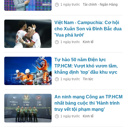
1 ngày trước
Tài chính - Ngân Hàng
Việt Nam - Campuchia: Cơ hội
cho Xuân Son và Đình Bắc đua
'Vua phá lưới'
1 ngày trước
Kinh tế
Tự hào 50 năm Điện lực
TP.HCM: Vượt khó vươn tầm,
khẳng định ‘top’ đầu khu vực
1 ngày trước
Tin tức
An ninh mạng Công an TP.HCM
nhất bảng cuộc thi 'Hành trình
truy vết tội phạm mạng'
1 ngày trước
Kinh tế