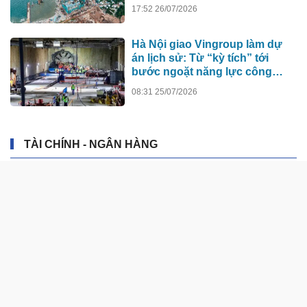
nhà biểu diễn 4.000 chỗ lớn
17:52 26/07/2026
hơn nơi trao giải Oscar dần lộ
diện
Hà Nội giao Vingroup làm dự
án lịch sử: Từ “kỳ tích” tới
bước ngoặt năng lực công
nghệ quốc gia
08:31 25/07/2026
TÀI CHÍNH - NGÂN HÀNG
Thị trường thiếu động lực bứt
phá, nghiêng về kịch bản tích
lũy
1 ngày trước
Giá vàng hôm nay (7/8): Mất đà
tăng
1 ngày trước