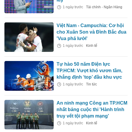
1 ngày trước
Tài chính - Ngân Hàng
Việt Nam - Campuchia: Cơ hội
cho Xuân Son và Đình Bắc đua
'Vua phá lưới'
1 ngày trước
Kinh tế
Tự hào 50 năm Điện lực
TP.HCM: Vượt khó vươn tầm,
khẳng định ‘top’ đầu khu vực
1 ngày trước
Tin tức
An ninh mạng Công an TP.HCM
nhất bảng cuộc thi 'Hành trình
truy vết tội phạm mạng'
1 ngày trước
Kinh tế