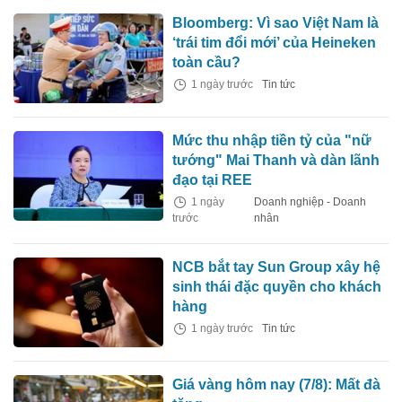
Bloomberg: Vì sao Việt Nam là
‘trái tim đổi mới’ của Heineken
toàn cầu?
1 ngày trước
Tin tức
Mức thu nhập tiền tỷ của "nữ
tướng" Mai Thanh và dàn lãnh
đạo tại REE
1 ngày
Doanh nghiệp - Doanh
trước
nhân
NCB bắt tay Sun Group xây hệ
sinh thái đặc quyền cho khách
hàng
1 ngày trước
Tin tức
Giá vàng hôm nay (7/8): Mất đà