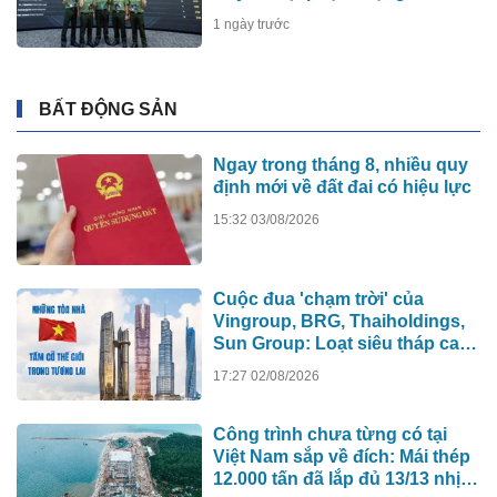
1 ngày trước
BẤT ĐỘNG SẢN
Ngay trong tháng 8, nhiều quy
định mới về đất đai có hiệu lực
15:32 03/08/2026
Cuộc đua 'chạm trời' của
Vingroup, BRG, Thaiholdings,
Sun Group: Loạt siêu tháp cao
hơn 500m xô đổ kỷ lục cũ, ai sẽ
17:27 02/08/2026
xây tòa nhà cao nhất Việt Nam?
Công trình chưa từng có tại
Việt Nam sắp về đích: Mái thép
12.000 tấn đã lắp đủ 13/13 nhịp,