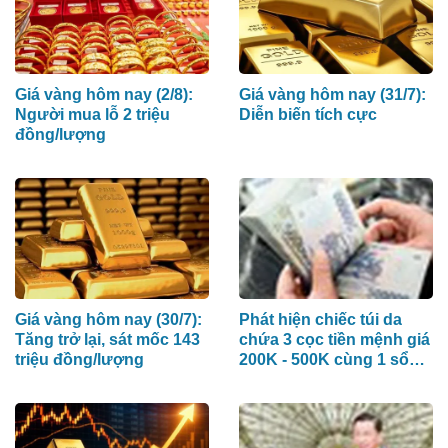
Giá vàng hôm nay (2/8):
Giá vàng hôm nay (31/7):
Người mua lỗ 2 triệu
Diễn biến tích cực
đồng/lượng
Giá vàng hôm nay (30/7):
Phát hiện chiếc túi da
Tăng trở lại, sát mốc 143
chứa 3 cọc tiền mệnh giá
triệu đồng/lượng
200K - 500K cùng 1 sổ
tiết kiệm trị giá 4 tỷ đồng
nằm chơ vơ tại nhà ga
Cảng hàng không Pleiku