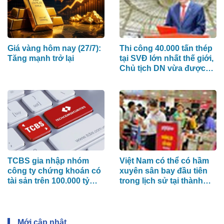
Giá vàng hôm nay (27/7):
Thi công 40.000 tấn thép
Tăng mạnh trở lại
tại SVĐ lớn nhất thế giới,
Chủ tịch DN vừa được
bầu vào HĐQT mới của
PC1 là ai?
TCBS gia nhập nhóm
Việt Nam có thể có hầm
công ty chứng khoán có
xuyên sân bay đầu tiên
tài sản trên 100.000 tỷ
trong lịch sử tại thành
đồng
phố giàu nhất nước
Mới cập nhật