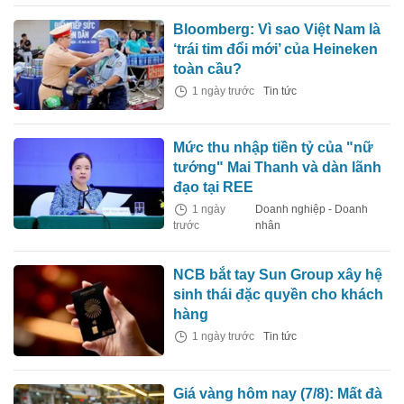
Bloomberg: Vì sao Việt Nam là
‘trái tim đổi mới’ của Heineken
toàn cầu?
1 ngày trước
Tin tức
Mức thu nhập tiền tỷ của "nữ
tướng" Mai Thanh và dàn lãnh
đạo tại REE
1 ngày
Doanh nghiệp - Doanh
trước
nhân
NCB bắt tay Sun Group xây hệ
sinh thái đặc quyền cho khách
hàng
1 ngày trước
Tin tức
Giá vàng hôm nay (7/8): Mất đà