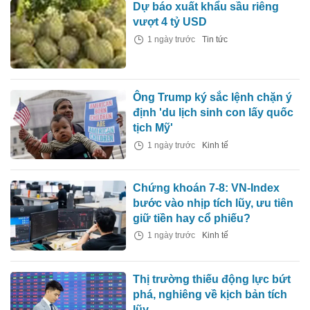
Dự báo xuất khẩu sầu riêng
vượt 4 tỷ USD
1 ngày trước
Tin tức
Ông Trump ký sắc lệnh chặn ý
định 'du lịch sinh con lấy quốc
tịch Mỹ'
1 ngày trước
Kinh tế
Chứng khoán 7-8: VN-Index
bước vào nhịp tích lũy, ưu tiên
giữ tiền hay cổ phiếu?
1 ngày trước
Kinh tế
Thị trường thiếu động lực bứt
phá, nghiêng về kịch bản tích
lũy