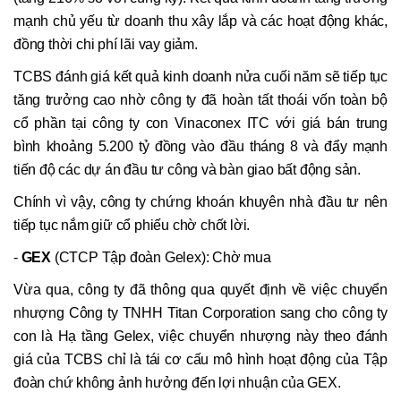
mạnh chủ yếu từ doanh thu xây lắp và các hoạt động khác,
đồng thời chi phí lãi vay giảm.
TCBS đánh giá kết quả kinh doanh nửa cuối năm sẽ tiếp tục
tăng trưởng cao nhờ công ty đã hoàn tất thoái vốn toàn bộ
cổ phần tại công ty con Vinaconex ITC với giá bán trung
bình khoảng 5.200 tỷ đồng vào đầu tháng 8 và đẩy mạnh
tiến độ các dự án đầu tư công và bàn giao bất động sản.
Chính vì vậy, công ty chứng khoán khuyên nhà đầu tư nên
tiếp tục nắm giữ cổ phiếu chờ chốt lời.
-
GEX
(CTCP Tập đoàn Gelex): Chờ mua
Vừa qua, công ty đã thông qua quyết định về việc chuyển
nhượng Công ty TNHH Titan Corporation sang cho công ty
con là Hạ tầng Gelex, việc chuyển nhượng này theo đánh
giá của TCBS chỉ là tái cơ cấu mô hình hoạt động của Tập
đoàn chứ không ảnh hưởng đến lợi nhuận của GEX.