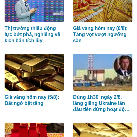
Thị trường thiếu động
Giá vàng hôm nay (6/8):
lực bứt phá, nghiêng về
Tăng vọt vượt ngưỡng
kịch bản tích lũy
sàn
Giá vàng hôm nay (5/8):
Đúng 1h30' ngày 2/8,
Bất ngờ bật tăng
láng giềng Ukraine lần
đầu tiên dừng hoạt động
nhà máy điện hạt nhân
do Nga xây dựng