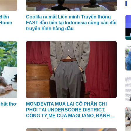
điện
Coolita ra mắt Liên minh Truyền thông
 Home
FAST đầu tiên tại Indonesia cùng các đài
truyền hình hàng đầu
hất thơ
MONDEVITA MUA LẠI CỔ PHẦN CHI
PHỐI TẠI UNDERSCORE DISTRICT,
CÔNG TY MẸ CỦA MAGLIANO, ĐÁNH
DẤU BƯỚC THỨ HAI TRONG QUÁ
TRÌNH XÂY DỰNG NỀN TẢNG THƯƠNG