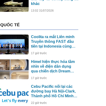
khác
13:02 31/07/2026
QUỐC TẾ
Coolita ra mắt Liên minh
Truyền thông FAST đầu
tiên tại Indonesia cùng
các đài truyền hình hàng
17 giờ trước
đầu
Himel hiện thực hóa tầm
nhìn về điện dân dụng
qua chiến dịch Dream
Home toàn cầu
17 giờ trước
Cebu Pacific nối lại các
đường bay Hà Nội-Clark,
Thành phố Hồ Chí Minh-
Cebu
22 giờ trước