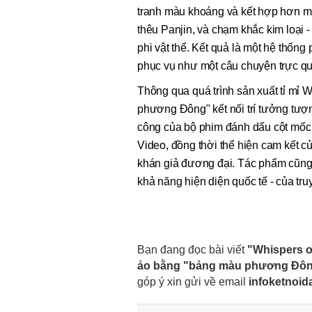
tranh màu khoáng và kết hợp hơn mư
thêu Panjin, và chạm khắc kim loại -
phi vật thể. Kết quả là một hệ thống
phục vụ như một câu chuyện trực qu
Thông qua quá trình sản xuất tỉ mỉ 
phương Đông" kết nối trí tưởng tượ
công của bộ phim đánh dấu cột mốc 
Video, đồng thời thể hiện cam kết củ
khán giả đương đại. Tác phẩm cũng t
khả năng hiện diện quốc tế - của tr
Bạn đang đọc bài viết
"Whispers of
ảo bằng "bảng màu phương Đô
góp ý xin gửi về email
infoketnoi