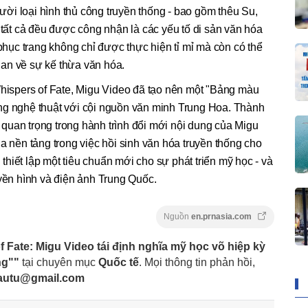
ời loại hình thủ công truyền thống - bao gồm thêu Su,
 tất cả đều được công nhận là các yếu tố di sản văn hóa
 phục trang không chỉ được thực hiện tỉ mỉ mà còn có thể
an về sự kế thừa văn hóa.
Whispers of Fate, Migu Video đã tạo nên một "Bảng màu
ng nghệ thuật với cội nguồn văn minh Trung Hoa. Thành
quan trọng trong hành trình đổi mới nội dung của Migu
a nền tảng trong việc hồi sinh văn hóa truyền thống cho
hiết lập một tiêu chuẩn mới cho sự phát triển mỹ học - và
uyền hình và điện ảnh Trung Quốc.
Nguồn
en.prnasia.com
 Fate: Migu Video tái định nghĩa mỹ học võ hiệp kỳ
ng""
tại chuyên mục
Quốc tế
. Mọi thông tin phản hồi,
dautu@gmail.com