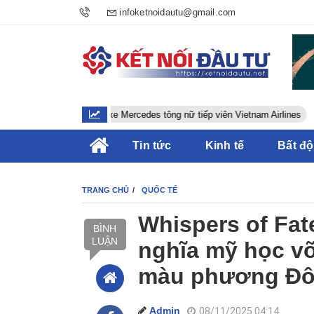
infoketnoidautu@gmail.com
Tài xế xe Mercedes tông nữ tiếp viên Vietnam Airlines
Tin tức
Kinh tế
Bất đ
TRANG CHỦ
QUỐC TẾ
Whispers of Fate
BÌNH
LUẬN
nghĩa mỹ học võ
màu phương Đô
Admin
08/11/2025 04:14