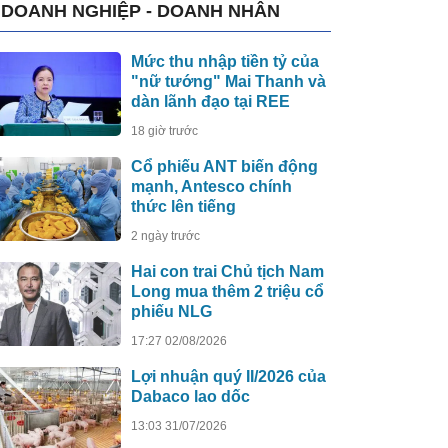
DOANH NGHIỆP - DOANH NHÂN
Mức thu nhập tiền tỷ của
"nữ tướng" Mai Thanh và
dàn lãnh đạo tại REE
18 giờ trước
Cổ phiếu ANT biến động
mạnh, Antesco chính
thức lên tiếng
2 ngày trước
Hai con trai Chủ tịch Nam
Long mua thêm 2 triệu cổ
phiếu NLG
17:27 02/08/2026
Lợi nhuận quý II/2026 của
Dabaco lao dốc
13:03 31/07/2026