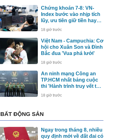
Chứng khoán 7-8: VN-
Index bước vào nhịp tích
lũy, ưu tiên giữ tiền hay
cổ phiếu?
18 giờ trước
Việt Nam - Campuchia: Cơ
hội cho Xuân Son và Đình
Bắc đua 'Vua phá lưới'
18 giờ trước
An ninh mạng Công an
TP.HCM nhất bảng cuộc
thi 'Hành trình truy vết tội
phạm mạng'
18 giờ trước
BẤT ĐỘNG SẢN
Ngay trong tháng 8, nhiều
quy định mới về đất đai có