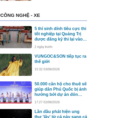
CÔNG NGHỆ - XE
5 thí sinh dính tiêu cực thi
tốt nghiệp tại Quảng Trị
được đăng ký thi lại vào
năm 2027
2 ngày trước
VUNGOC&SON tiếp tục ra
thế giới
15:32 03/08/2026
50.000 căn hộ cho thuê sẽ
giúp dân Phú Quốc bị ảnh
hưởng bởi dự án đón
APEC 2027 sớm an cư
17:27 02/08/2026
Lần đầu phát hiện ung
thư 'lây' từ cá này sang cá