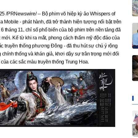
5 /PRNewswire/ -- Bộ phim võ hiệp kỳ ảo Whispers of
a Mobile - phát hành, đã trở thành hiện tượng nổi bật trên
6 tháng 11, chỉ số phổ biến của bộ phim trên nền tảng đã
ục mới. Kể từ khi ra mắt, phong cách thẩm mỹ độc đáo của
sắc truyền thống phương Đông - đã thu hút sự chú ý rộng
 chính thống và khán giả, khơi dậy sự trân trọng mới đối
t của các sắc màu truyền thống Trung Hoa.