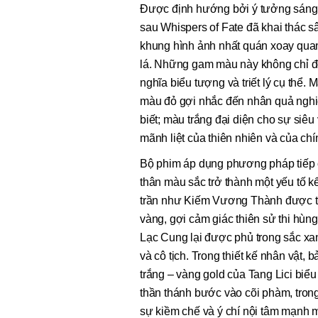
Được định hướng bởi ý tưởng sáng tạ
sau Whispers of Fate đã khai thác 
khung hình ảnh nhất quán xoay quan
lá. Những gam màu này không chỉ đơ
nghĩa biểu tượng và triết lý cụ thể.
màu đỏ gợi nhắc đến nhân quả nghiệ
biết; màu trắng đại diện cho sự siêu
mãnh liệt của thiên nhiên và của ch
Bộ phim áp dụng phương pháp tiếp c
thân màu sắc trở thành một yếu tố k
trần như Kiếm Vương Thành được th
vàng, gợi cảm giác thiên sử thi hùn
Lạc Cung lại được phủ trong sắc xan
và cô tịch. Trong thiết kế nhân vật,
trắng – vàng gold của Tang Lici biểu
thần thánh bước vào cõi phàm, trong
sự kiềm chế và ý chí nội tâm mạnh m