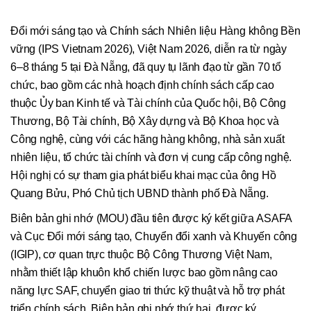
Đổi mới sáng tạo và Chính sách Nhiên liệu Hàng không Bền
vững (IPS Vietnam 2026), Việt Nam 2026, diễn ra từ ngày
6–8 tháng 5 tại Đà Nẵng, đã quy tụ lãnh đạo từ gần 70 tổ
chức, bao gồm các nhà hoạch định chính sách cấp cao
thuộc Ủy ban Kinh tế và Tài chính của Quốc hội, Bộ Công
Thương, Bộ Tài chính, Bộ Xây dựng và Bộ Khoa học và
Công nghệ, cùng với các hãng hàng không, nhà sản xuất
nhiên liệu, tổ chức tài chính và đơn vị cung cấp công nghệ.
Hội nghị có sự tham gia phát biểu khai mạc của ông Hồ
Quang Bửu, Phó Chủ tịch UBND thành phố Đà Nẵng.
Biên bản ghi nhớ (MOU) đầu tiên được ký kết giữa ASAFA
và Cục Đổi mới sáng tạo, Chuyển đổi xanh và Khuyến công
(IGIP), cơ quan trực thuộc Bộ Công Thương Việt Nam,
nhằm thiết lập khuôn khổ chiến lược bao gồm nâng cao
năng lực SAF, chuyển giao tri thức kỹ thuật và hỗ trợ phát
triển chính sách. Biên bản ghi nhớ thứ hai, được ký