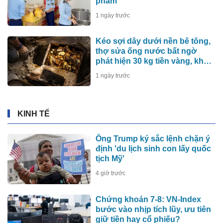
phẩm
1 ngày trước
Kéo sợi dây dưới nền bê tông,
thợ sửa ống nước bất ngờ
phát hiện 30 kg tiền vàng, khu
vực lập tức bị phong tỏa
1 ngày trước
KINH TẾ
Ông Trump ký sắc lệnh chặn ý
định 'du lịch sinh con lấy quốc
tịch Mỹ'
4 giờ trước
Chứng khoán 7-8: VN-Index
bước vào nhịp tích lũy, ưu tiên
giữ tiền hay cổ phiếu?