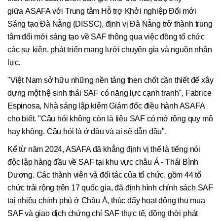
giữa ASAFA với Trung tâm Hỗ trợ Khởi nghiệp Đổi mới
Sáng tạo Đà Nẵng (DISSC), định vị Đà Nẵng trở thành trung
tâm đổi mới sáng tạo về SAF thông qua việc đồng tổ chức
các sự kiện, phát triển mạng lưới chuyên gia và nguồn nhân
lực.
"Việt Nam sở hữu những nền tảng then chốt cần thiết để xây
dựng một hệ sinh thái SAF có năng lực cạnh tranh", Fabrice
Espinosa, Nhà sáng lập kiêm Giám đốc điều hành ASAFA
cho biết. "Câu hỏi không còn là liệu SAF có mở rộng quy mô
hay không. Câu hỏi là ở đâu và ai sẽ dẫn đầu".
Kể từ năm 2024, ASAFA đã khẳng định vị thế là tiếng nói
độc lập hàng đầu về SAF tại khu vực châu Á - Thái Bình
Dương. Các thành viên và đối tác của tổ chức, gồm 44 tổ
chức trải rộng trên 17 quốc gia, đã định hình chính sách SAF
tại nhiều chính phủ ở Châu Á, thúc đẩy hoạt động thu mua
SAF và giao dịch chứng chỉ SAF thực tế, đồng thời phát