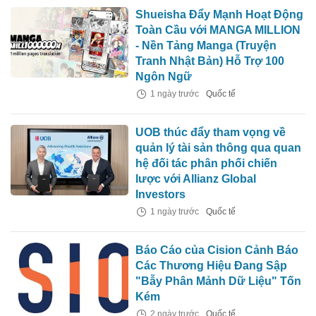
Shueisha Đẩy Mạnh Hoạt Động
Toàn Cầu với MANGA MILLION
- Nền Tảng Manga (Truyện
Tranh Nhật Bản) Hỗ Trợ 100
Ngôn Ngữ
1 ngày trước
Quốc tế
UOB thúc đẩy tham vọng về
quản lý tài sản thông qua quan
hệ đối tác phân phối chiến
lược với Allianz Global
Investors
1 ngày trước
Quốc tế
Báo Cáo của Cision Cảnh Báo
Các Thương Hiệu Đang Sập
"Bẫy Phân Mảnh Dữ Liệu" Tốn
Kém
2 ngày trước
Quốc tế