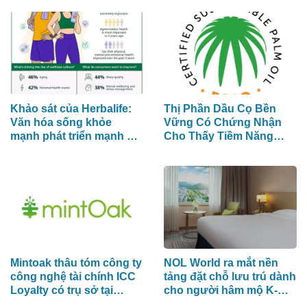
Khảo sát của Herbalife:
Thị Phần Dầu Cọ Bền
Văn hóa sống khỏe
Vững Có Chứng Nhận
mạnh phát triển mạnh mẽ
Cho Thấy Tiềm Năng
trên khắp khu vực Châu
Tăng Trưởng 40%
Á - Thái Bình Dương khi
4 trong 5 người tiêu dùng
ưu tiên sức khỏe toàn
diện
Mintoak thâu tóm công ty
NOL World ra mắt nền
công nghệ tài chính ICC
tảng đặt chỗ lưu trú dành
Loyalty có trụ sở tại
cho người hâm mộ K-
Trung Đông
POP đến Hàn Quốc