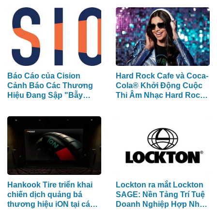
Allianz Global Investors
trung bình toàn khóa đạt
34,5
Báo Cáo của Cision
Hard Rock Cafe và Coca-
Cảnh Báo Các Thương
Cola® Khởi Động Cuộc
Hiệu Đang Sập "Bẫy
Thi Âm Nhạc Hard Rock
Phân Mảnh Dữ Liệu" Tốn
Rising dành cho các
Kém
Nghệ Sĩ Trẻ Triển Vọng
Hankook Tire triển khai
Lockton ra mắt Lockton
chiến dịch quảng bá
SAGE: Nền Tảng Trí Tuệ
thương hiệu iON tại các
Doanh Nghiệp Hợp Nhất
rạp CGV ở Việt Nam
Đầu Tiên Trong Ngành