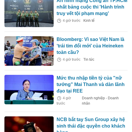
An ninh mạng Công an TP.HCM
nhất bảng cuộc thi 'Hành trình
truy vết tội phạm mạng'
4 giờ trước
Kinh tế
Bloomberg: Vì sao Việt Nam là
‘trái tim đổi mới’ của Heineken
toàn cầu?
4 giờ trước
Tin tức
Mức thu nhập tiền tỷ của "nữ
tướng" Mai Thanh và dàn lãnh
đạo tại REE
4 giờ
Doanh nghiệp - Doanh
trước
nhân
NCB bắt tay Sun Group xây hệ
sinh thái đặc quyền cho khách