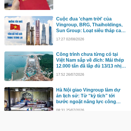
Cuộc đua 'chạm trời' của
Vingroup, BRG, Thaiholdings,
Sun Group: Loạt siêu tháp cao
hơn 500m xô đổ kỷ lục cũ, ai sẽ
17:27 02/08/2026
xây tòa nhà cao nhất Việt Nam?
Công trình chưa từng có tại
Việt Nam sắp về đích: Mái thép
12.000 tấn đã lắp đủ 13/13 nhịp,
nhà biểu diễn 4.000 chỗ lớn
17:52 26/07/2026
hơn nơi trao giải Oscar dần lộ
diện
Hà Nội giao Vingroup làm dự
án lịch sử: Từ “kỳ tích” tới
bước ngoặt năng lực công
nghệ quốc gia
08:31 25/07/2026