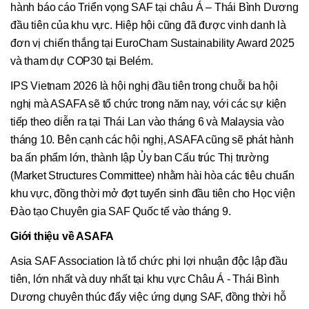
hành báo cáo Triển vọng SAF tại châu Á – Thái Bình Dương
đầu tiên của khu vực. Hiệp hội cũng đã được vinh danh là
đơn vị chiến thắng tại EuroCham Sustainability Award 2025
và tham dự COP30 tại Belém.
IPS Vietnam 2026 là hội nghị đầu tiên trong chuỗi ba hội
nghị mà ASAFA sẽ tổ chức trong năm nay, với các sự kiện
tiếp theo diễn ra tại Thái Lan vào tháng 6 và Malaysia vào
tháng 10. Bên cạnh các hội nghị, ASAFA cũng sẽ phát hành
ba ấn phẩm lớn, thành lập Ủy ban Cấu trúc Thị trường
(Market Structures Committee) nhằm hài hòa các tiêu chuẩn
khu vực, đồng thời mở đợt tuyển sinh đầu tiên cho Học viện
Đào tạo Chuyên gia SAF Quốc tế vào tháng 9.
Giới thiệu về ASAFA
Asia SAF Association là tổ chức phi lợi nhuận độc lập đầu
tiên, lớn nhất và duy nhất tại khu vực Châu Á - Thái Bình
Dương chuyên thúc đẩy việc ứng dụng SAF, đồng thời hỗ