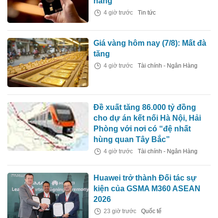
hàng
4 giờ trước
Tin tức
Giá vàng hôm nay (7/8): Mất đà
tăng
4 giờ trước
Tài chính - Ngân Hàng
Đề xuất tăng 86.000 tỷ đồng
cho dự án kết nối Hà Nội, Hải
Phòng với nơi có “đệ nhất
hùng quan Tây Bắc”
4 giờ trước
Tài chính - Ngân Hàng
Huawei trở thành Đối tác sự
kiện của GSMA M360 ASEAN
2026
23 giờ trước
Quốc tế