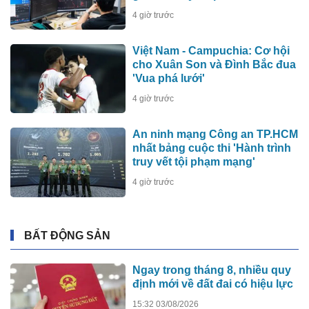
4 giờ trước
Việt Nam - Campuchia: Cơ hội
cho Xuân Son và Đình Bắc đua
'Vua phá lưới'
4 giờ trước
An ninh mạng Công an TP.HCM
nhất bảng cuộc thi 'Hành trình
truy vết tội phạm mạng'
4 giờ trước
BẤT ĐỘNG SẢN
Ngay trong tháng 8, nhiều quy
định mới về đất đai có hiệu lực
15:32 03/08/2026