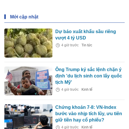
Mới cập nhật
Dự báo xuất khẩu sầu riêng
vượt 4 tỷ USD
4 giờ trước
Tin tức
Ông Trump ký sắc lệnh chặn ý
định 'du lịch sinh con lấy quốc
tịch Mỹ'
4 giờ trước
Kinh tế
Chứng khoán 7-8: VN-Index
bước vào nhịp tích lũy, ưu tiên
giữ tiền hay cổ phiếu?
4 giờ trước
Kinh tế