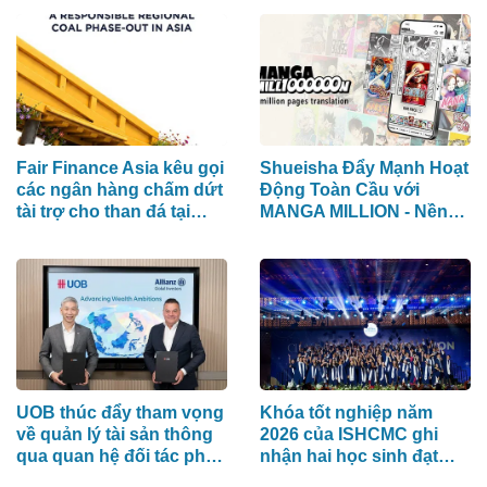
Mạng Xã Hội, Phân Phối
Thông Cáo Báo Chí và
Tối Ưu Hóa Công Cụ Trả
Lời (AEO)
Fair Finance Asia kêu gọi
Shueisha Đẩy Mạnh Hoạt
các ngân hàng chấm dứt
Động Toàn Cầu với
tài trợ cho than đá tại
MANGA MILLION - Nền
ASEAN và tăng cường
Tảng Manga (Truyện
các biện pháp bảo vệ xã
Tranh Nhật Bản) Hỗ Trợ
hội
100 Ngôn Ngữ
UOB thúc đẩy tham vọng
Khóa tốt nghiệp năm
về quản lý tài sản thông
2026 của ISHCMC ghi
qua quan hệ đối tác phân
nhận hai học sinh đạt
phối chiến lược với
điểm IB tuyệt đối và điểm