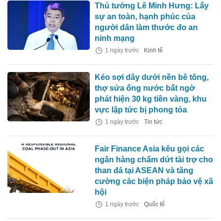
Thủ tướng Lê Minh Hưng: Lấy
sự an toàn, hạnh phúc của
người dân làm thước đo an
ninh mạng
1 ngày trước
Kinh tế
Kéo sợi dây dưới nền bê tông,
thợ sửa ống nước bất ngờ
phát hiện 30 kg tiền vàng, khu
vực lập tức bị phong tỏa
1 ngày trước
Tin tức
Fair Finance Asia kêu gọi các
ngân hàng chấm dứt tài trợ cho
than đá tại ASEAN và tăng
cường các biện pháp bảo vệ xã
hội
1 ngày trước
Quốc tế