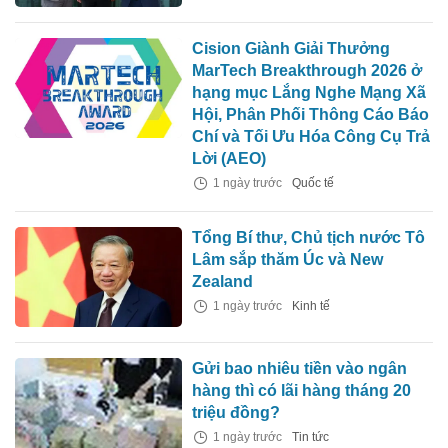
Cision Giành Giải Thưởng
MarTech Breakthrough 2026 ở
hạng mục Lắng Nghe Mạng Xã
Hội, Phân Phối Thông Cáo Báo
Chí và Tối Ưu Hóa Công Cụ Trả
Lời (AEO)
1 ngày trước
Quốc tế
Tổng Bí thư, Chủ tịch nước Tô
Lâm sắp thăm Úc và New
Zealand
1 ngày trước
Kinh tế
Gửi bao nhiêu tiền vào ngân
hàng thì có lãi hàng tháng 20
triệu đồng?
1 ngày trước
Tin tức