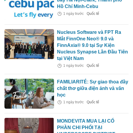
Hồ Chí Minh-Cebu
1 ngày trước
Quốc tế
Nucleus Software và FPT Ra
Mắt FinnOne Neo® 9.0 và
FinnAxia® 9.0 tại Sự Kiện
Nucleus Synapse Lần Đầu Tiên
tại Việt Nam
1 ngày trước
Quốc tế
FAMILIARITÉ: Sự giao thoa đầy
chất thơ giữa điện ảnh và văn
học
1 ngày trước
Quốc tế
MONDEVITA MUA LẠI CỔ
PHẦN CHI PHỐI TẠI