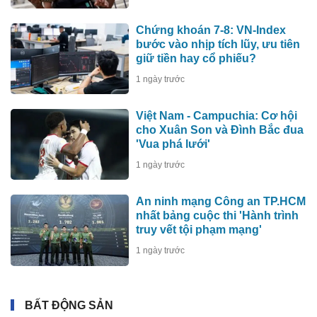
Chứng khoán 7-8: VN-Index
bước vào nhịp tích lũy, ưu tiên
giữ tiền hay cổ phiếu?
1 ngày trước
Việt Nam - Campuchia: Cơ hội
cho Xuân Son và Đình Bắc đua
'Vua phá lưới'
1 ngày trước
An ninh mạng Công an TP.HCM
nhất bảng cuộc thi 'Hành trình
truy vết tội phạm mạng'
1 ngày trước
BẤT ĐỘNG SẢN