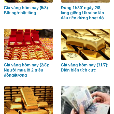
Giá vàng hôm nay (5/8):
Đúng 1h30' ngày 2/8,
Bất ngờ bật tăng
láng giềng Ukraine lần
đầu tiên dừng hoạt động
nhà máy điện hạt nhân
do Nga xây dựng
Giá vàng hôm nay (2/8):
Giá vàng hôm nay (31/7):
Người mua lỗ 2 triệu
Diễn biến tích cực
đồng/lượng