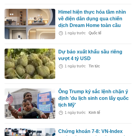
Himel hiện thực hóa tầm nhìn
về điện dân dụng qua chiến
dịch Dream Home toàn cầu
1 ngày trước
Quốc tế
Dự báo xuất khẩu sầu riêng
vượt 4 tỷ USD
1 ngày trước
Tin tức
Ông Trump ký sắc lệnh chặn ý
định 'du lịch sinh con lấy quốc
tịch Mỹ'
1 ngày trước
Kinh tế
Chứng khoán 7-8: VN-Index