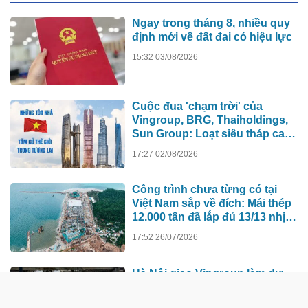
Ngay trong tháng 8, nhiều quy
định mới về đất đai có hiệu lực
15:32 03/08/2026
Cuộc đua 'chạm trời' của
Vingroup, BRG, Thaiholdings,
Sun Group: Loạt siêu tháp cao
hơn 500m xô đổ kỷ lục cũ, ai sẽ
17:27 02/08/2026
xây tòa nhà cao nhất Việt Nam?
Công trình chưa từng có tại
Việt Nam sắp về đích: Mái thép
12.000 tấn đã lắp đủ 13/13 nhịp,
nhà biểu diễn 4.000 chỗ lớn
17:52 26/07/2026
hơn nơi trao giải Oscar dần lộ
diện
Hà Nội giao Vingroup làm dự
án lịch sử: Từ “kỳ tích” tới
bước ngoặt năng lực công