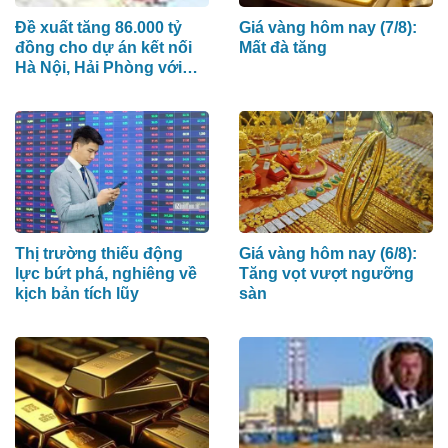
Đề xuất tăng 86.000 tỷ
Giá vàng hôm nay (7/8):
đồng cho dự án kết nối
Mất đà tăng
Hà Nội, Hải Phòng với
nơi có “đệ nhất hùng
quan Tây Bắc”
Thị trường thiếu động
Giá vàng hôm nay (6/8):
lực bứt phá, nghiêng về
Tăng vọt vượt ngưỡng
kịch bản tích lũy
sàn