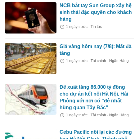
NCB bắt tay Sun Group xây hệ
sinh thái đặc quyền cho khách
hàng
1 ngày trước
Tin tức
Giá vàng hôm nay (7/8): Mất đà
tăng
1 ngày trước
Tài chính - Ngân Hàng
Đề xuất tăng 86.000 tỷ đồng
cho dự án kết nối Hà Nội, Hải
Phòng với nơi có “đệ nhất
hùng quan Tây Bắc”
1 ngày trước
Tài chính - Ngân Hàng
Cebu Pacific nối lại các đường
bay Hà Nội-Clark, Thành phố