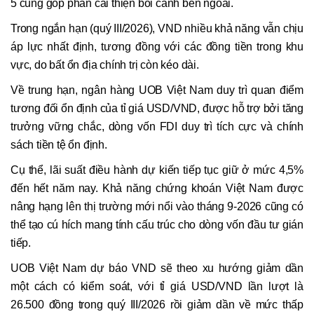
5 cũng góp phần cải thiện bối cảnh bên ngoài.
Trong ngắn hạn (quý III/2026), VND nhiều khả năng vẫn chịu
áp lực nhất định, tương đồng với các đồng tiền trong khu
vực, do bất ổn địa chính trị còn kéo dài.
Về trung hạn, ngân hàng UOB Việt Nam duy trì quan điểm
tương đối ổn định của tỉ giá USD/VND, được hỗ trợ bởi tăng
trưởng vững chắc, dòng vốn FDI duy trì tích cực và chính
sách tiền tệ ổn định.
Cụ thể, lãi suất điều hành dự kiến tiếp tục giữ ở mức 4,5%
đến hết năm nay. Khả năng chứng khoán Việt Nam được
nâng hạng lên thị trường mới nổi vào tháng 9-2026 cũng có
thể tạo cú hích mang tính cấu trúc cho dòng vốn đầu tư gián
tiếp.
UOB Việt Nam dự báo VND sẽ theo xu hướng giảm dần
một cách có kiểm soát, với tỉ giá USD/VND lần lượt là
26.500 đồng trong quý III/2026 rồi giảm dần về mức thấp