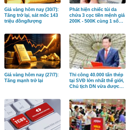
Giá vàng hôm nay (30/7):
Phát hiện chiếc túi da
Tăng trở lại, sát mốc 143
chứa 3 cọc tiền mệnh giá
triệu đồng/lượng
200K - 500K cùng 1 sổ
tiết kiệm trị giá 4 tỷ đồng
nằm chơ vơ tại nhà ga
Cảng hàng không Pleiku
Giá vàng hôm nay (27/7):
Thi công 40.000 tấn thép
Tăng mạnh trở lại
tại SVĐ lớn nhất thế giới,
Chủ tịch DN vừa được
bầu vào HĐQT mới của
PC1 là ai?