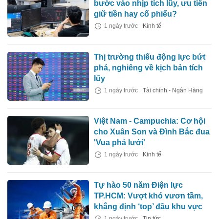
bước vào nhịp tích lũy, ưu tiên
giữ tiền hay cổ phiếu?
1 ngày trước
Kinh tế
Thị trường thiếu động lực bứt
phá, nghiêng về kịch bản tích
lũy
1 ngày trước
Tài chính - Ngân Hàng
Việt Nam - Campuchia: Cơ hội
cho Xuân Son và Đình Bắc đua
'Vua phá lưới'
1 ngày trước
Kinh tế
Tự hào 50 năm Điện lực
TP.HCM: Vượt khó vươn tầm,
khẳng định ‘top’ đầu khu vực
1 ngày trước
Tin tức