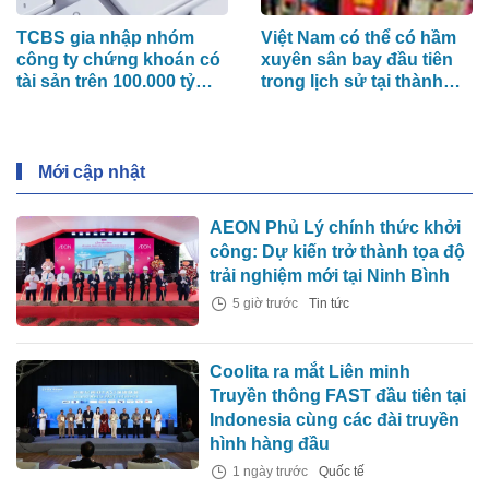
TCBS gia nhập nhóm
Việt Nam có thể có hầm
công ty chứng khoán có
xuyên sân bay đầu tiên
tài sản trên 100.000 tỷ
trong lịch sử tại thành
đồng
phố giàu nhất nước
Mới cập nhật
AEON Phủ Lý chính thức khởi
công: Dự kiến trở thành tọa độ
trải nghiệm mới tại Ninh Bình
5 giờ trước
Tin tức
Coolita ra mắt Liên minh
Truyền thông FAST đầu tiên tại
Indonesia cùng các đài truyền
hình hàng đầu
1 ngày trước
Quốc tế