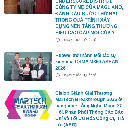
UNDERSCORE DISTRICT,
CÔNG TY MẸ CỦA MAGLIANO,
ĐÁNH DẤU BƯỚC THỨ HAI
TRONG QUÁ TRÌNH XÂY
DỰNG NỀN TẢNG THƯƠNG
HIỆU CAO CẤP MỚI CỦA Ý.
1 ngày trước
Quốc tế
Huawei trở thành Đối tác sự
kiện của GSMA M360 ASEAN
2026
2 ngày trước
Quốc tế
Cision Giành Giải Thưởng
MarTech Breakthrough 2026 ở
hạng mục Lắng Nghe Mạng Xã
Hội, Phân Phối Thông Cáo Báo
Chí và Tối Ưu Hóa Công Cụ Trả
Lời (AEO)