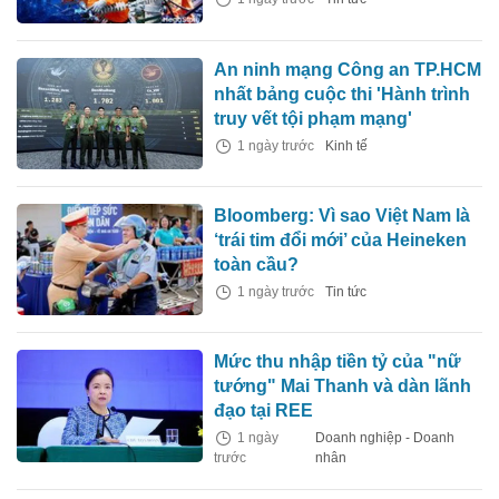
An ninh mạng Công an TP.HCM
nhất bảng cuộc thi 'Hành trình
truy vết tội phạm mạng'
1 ngày trước
Kinh tế
Bloomberg: Vì sao Việt Nam là
‘trái tim đổi mới’ của Heineken
toàn cầu?
1 ngày trước
Tin tức
Mức thu nhập tiền tỷ của "nữ
tướng" Mai Thanh và dàn lãnh
đạo tại REE
1 ngày
Doanh nghiệp - Doanh
trước
nhân