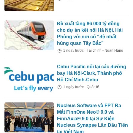
Đề xuất tăng 86.000 tỷ đồng
cho dự án kết nối Hà Nội, Hải
Phòng với nơi có “đệ nhất
hùng quan Tây Bắc”
1 ngày trước
Tài chính - Ngân Hàng
Cebu Pacific nối lại các đường
bay Hà Nội-Clark, Thành phố
Hồ Chí Minh-Cebu
1 ngày trước
Quốc tế
Nucleus Software và FPT Ra
Mắt FinnOne Neo® 9.0 và
FinnAxia® 9.0 tại Sự Kiện
Nucleus Synapse Lần Đầu Tiên
tại Việt Nam