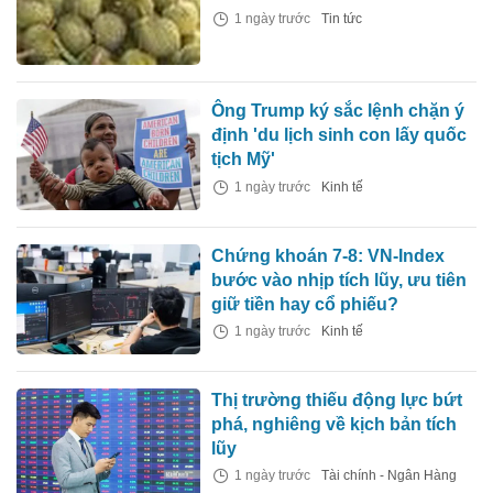
1 ngày trước
Tin tức
Ông Trump ký sắc lệnh chặn ý
định 'du lịch sinh con lấy quốc
tịch Mỹ'
1 ngày trước
Kinh tế
Chứng khoán 7-8: VN-Index
bước vào nhịp tích lũy, ưu tiên
giữ tiền hay cổ phiếu?
1 ngày trước
Kinh tế
Thị trường thiếu động lực bứt
phá, nghiêng về kịch bản tích
lũy
1 ngày trước
Tài chính - Ngân Hàng