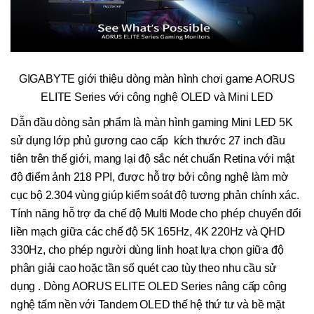
GIGABYTE giới thiệu dòng màn hình chơi game AORUS
ELITE Series với công nghệ OLED và Mini LED
Dẫn đầu dòng sản phẩm là màn hình gaming Mini LED 5K
sử dụng lớp phủ gương cao cấp kích thước 27 inch đầu
tiên trên thế giới, mang lại độ sắc nét chuẩn Retina với mật
độ điểm ảnh 218 PPI, được hỗ trợ bởi công nghệ làm mờ
cục bộ 2.304 vùng giúp kiểm soát độ tương phản chính xác.
Tính năng hỗ trợ đa chế độ Multi Mode cho phép chuyển đổi
liền mạch giữa các chế độ 5K 165Hz, 4K 220Hz và QHD
330Hz, cho phép người dùng linh hoạt lựa chọn giữa độ
phân giải cao hoặc tần số quét cao tùy theo nhu cầu sử
dụng . Dòng AORUS ELITE OLED Series nâng cấp công
nghệ tấm nền với Tandem OLED thế hệ thứ tư và bề mặt