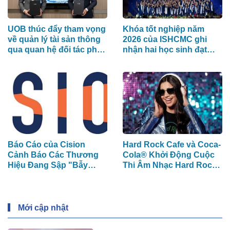
UOB thúc đẩy tham vọng
Khóa tốt nghiệp năm
về quản lý tài sản thông
2026 của ISHCMC ghi
qua quan hệ đối tác phân
nhận hai học sinh đạt
phối chiến lược với
điểm IB tuyệt đối và điểm
Allianz Global Investors
trung bình toàn khóa đạt
34,5
Báo Cáo của Cision
Hard Rock Cafe và Coca-
Cảnh Báo Các Thương
Cola® Khởi Động Cuộc
Hiệu Đang Sập "Bẫy
Thi Âm Nhạc Hard Rock
Phân Mảnh Dữ Liệu" Tốn
Rising dành cho các
Kém
Nghệ Sĩ Trẻ Triển Vọng
Mới cập nhật