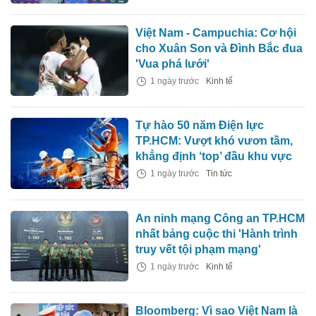
Việt Nam - Campuchia: Cơ hội
cho Xuân Son và Đình Bắc đua
'Vua phá lưới'
1 ngày trước
Kinh tế
Tự hào 50 năm Điện lực
TP.HCM: Vượt khó vươn tầm,
khẳng định ‘top’ đầu khu vực
1 ngày trước
Tin tức
An ninh mạng Công an TP.HCM
nhất bảng cuộc thi 'Hành trình
truy vết tội phạm mạng'
1 ngày trước
Kinh tế
Bloomberg: Vì sao Việt Nam là