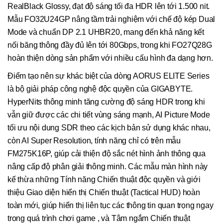
RealBlack Glossy, đạt độ sáng tối đa HDR lên tới 1.500 nit.
Mẫu FO32U24GP nâng tầm trải nghiệm với chế độ kép Dual
Mode và chuẩn DP 2.1 UHBR20, mang đến khả năng kết
nối băng thông đầy đủ lên tới 80Gbps, trong khi FO27Q28G
hoàn thiện dòng sản phẩm với nhiều cấu hình đa dạng hơn.
Điểm tạo nên sự khác biệt của dòng AORUS ELITE Series
là bộ giải pháp công nghệ độc quyền của GIGABYTE.
HyperNits thông minh tăng cường độ sáng HDR trong khi
vẫn giữ được các chi tiết vùng sáng mạnh, AI Picture Mode
tối ưu nội dung SDR theo các kịch bản sử dụng khác nhau,
còn AI Super Resolution, tính năng chỉ có trên mẫu
FM275K16P, giúp cải thiện độ sắc nét hình ảnh thông qua
nâng cấp độ phân giải thông minh. Các mẫu màn hình này
kế thừa những Tính năng Chiến thuật độc quyền và giới
thiệu Giao diện hiển thị Chiến thuật (Tactical HUD) hoàn
toàn mới, giúp hiển thị liên tục các thông tin quan trọng ngay
trong quá trình chơi game , và Tâm ngắm Chiến thuật