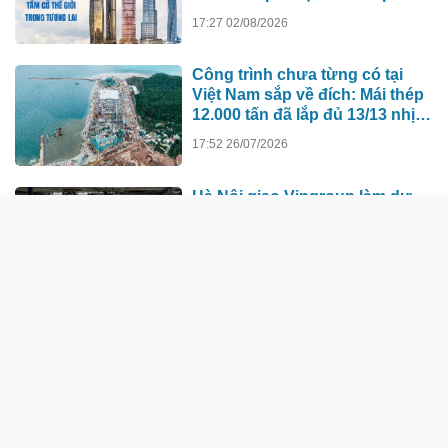
hơn 500m xô đổ kỷ lục cũ, ai sẽ
17:27 02/08/2026
xây tòa nhà cao nhất Việt Nam?
Công trình chưa từng có tại
Việt Nam sắp về đích: Mái thép
12.000 tấn đã lắp đủ 13/13 nhịp,
nhà biểu diễn 4.000 chỗ lớn
17:52 26/07/2026
hơn nơi trao giải Oscar dần lộ
diện
Hà Nội giao Vingroup làm dự
án lịch sử: Từ “kỳ tích” tới
bước ngoặt năng lực công
nghệ quốc gia
08:31 25/07/2026
TÀI CHÍNH - NGÂN HÀNG
Thị trường thiếu động lực bứt
phá, nghiêng về kịch bản tích
lũy