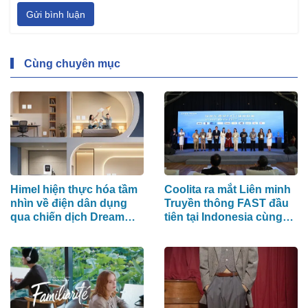
Gửi bình luận
Cùng chuyên mục
Himel hiện thực hóa tầm
Coolita ra mắt Liên minh
nhìn về điện dân dụng
Truyền thông FAST đầu
qua chiến dịch Dream
tiên tại Indonesia cùng
Home toàn cầu
các đài truyền hình hàng
đầu