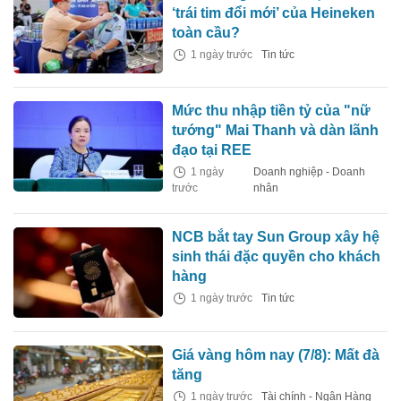
‘trái tim đổi mới’ của Heineken
toàn cầu?
1 ngày trước
Tin tức
Mức thu nhập tiền tỷ của "nữ
tướng" Mai Thanh và dàn lãnh
đạo tại REE
1 ngày
Doanh nghiệp - Doanh
trước
nhân
NCB bắt tay Sun Group xây hệ
sinh thái đặc quyền cho khách
hàng
1 ngày trước
Tin tức
Giá vàng hôm nay (7/8): Mất đà
tăng
1 ngày trước
Tài chính - Ngân Hàng