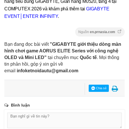
hàng tiêu dùng GIGABYTE, Gian hàng M0520, tầng 4 tại
COMPUTEX 2026 và khám phá thêm tại
GIGABYTE
EVENT│ENTER INFINITY
.
Nguồn
en.prnasia.com
Bạn đang đọc bài viết
"GIGABYTE giới thiệu dòng màn
hình chơi game AORUS ELITE Series với công nghệ
OLED và Mini LED"
tại chuyên mục
Quốc tế
. Mọi thông
tin phản hồi, góp ý xin gửi về
email
infoketnoidautu@gmail.com
Chia sẻ
Bình luận