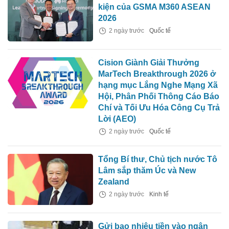
kiện của GSMA M360 ASEAN
2026
2 ngày trước
Quốc tế
Cision Giành Giải Thưởng
MarTech Breakthrough 2026 ở
hạng mục Lắng Nghe Mạng Xã
Hội, Phân Phối Thông Cáo Báo
Chí và Tối Ưu Hóa Công Cụ Trả
Lời (AEO)
2 ngày trước
Quốc tế
Tổng Bí thư, Chủ tịch nước Tô
Lâm sắp thăm Úc và New
Zealand
2 ngày trước
Kinh tế
Gửi bao nhiêu tiền vào ngân