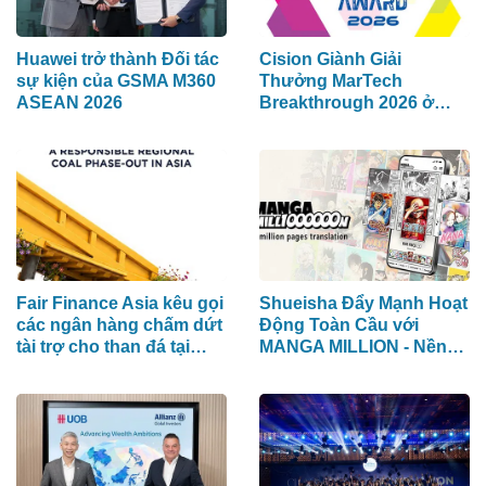
Huawei trở thành Đối tác
Cision Giành Giải
sự kiện của GSMA M360
Thưởng MarTech
ASEAN 2026
Breakthrough 2026 ở
hạng mục Lắng Nghe
Mạng Xã Hội, Phân Phối
Thông Cáo Báo Chí và
Tối Ưu Hóa Công Cụ Trả
Lời (AEO)
Fair Finance Asia kêu gọi
Shueisha Đẩy Mạnh Hoạt
các ngân hàng chấm dứt
Động Toàn Cầu với
tài trợ cho than đá tại
MANGA MILLION - Nền
ASEAN và tăng cường
Tảng Manga (Truyện
các biện pháp bảo vệ xã
Tranh Nhật Bản) Hỗ Trợ
hội
100 Ngôn Ngữ