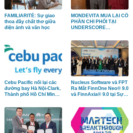
FAMILIARITÉ: Sự giao
MONDEVITA MUA LẠI CỔ
thoa đầy chất thơ giữa
PHẦN CHI PHỐI TẠI
điện ảnh và văn học
UNDERSCORE
DISTRICT, CÔNG TY MẸ
CỦA MAGLIANO, ĐÁNH
DẤU BƯỚC THỨ HAI
TRONG QUÁ TRÌNH XÂY
DỰNG NỀN TẢNG
THƯƠNG HIỆU CAO
CẤP MỚI CỦA Ý.
Cebu Pacific nối lại các
Nucleus Software và FPT
đường bay Hà Nội-Clark,
Ra Mắt FinnOne Neo® 9.0
Thành phố Hồ Chí Minh-
và FinnAxia® 9.0 tại Sự
Cebu
Kiện Nucleus Synapse
Lần Đầu Tiên tại Việt
Nam