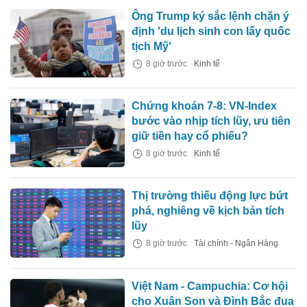
Ông Trump ký sắc lệnh chặn ý
định 'du lịch sinh con lấy quốc
tịch Mỹ'
8 giờ trước
Kinh tế
Chứng khoán 7-8: VN-Index
bước vào nhịp tích lũy, ưu tiên
giữ tiền hay cổ phiếu?
8 giờ trước
Kinh tế
Thị trường thiếu động lực bứt
phá, nghiêng về kịch bản tích
lũy
8 giờ trước
Tài chính - Ngân Hàng
Việt Nam - Campuchia: Cơ hội
cho Xuân Son và Đình Bắc đua