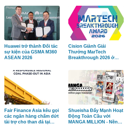
Lần Đầu Tiên tại Việt
Nam
Huawei trở thành Đối tác
Cision Giành Giải
sự kiện của GSMA M360
Thưởng MarTech
ASEAN 2026
Breakthrough 2026 ở
hạng mục Lắng Nghe
Mạng Xã Hội, Phân Phối
Thông Cáo Báo Chí và
Tối Ưu Hóa Công Cụ Trả
Lời (AEO)
Fair Finance Asia kêu gọi
Shueisha Đẩy Mạnh Hoạt
các ngân hàng chấm dứt
Động Toàn Cầu với
tài trợ cho than đá tại
MANGA MILLION - Nền
ASEAN và tăng cường
Tảng Manga (Truyện