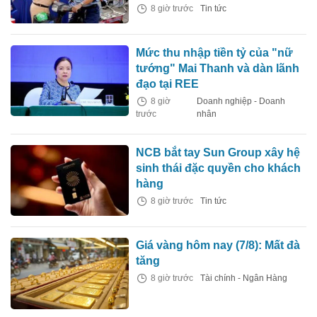
8 giờ trước
Tin tức
Mức thu nhập tiền tỷ của "nữ
tướng" Mai Thanh và dàn lãnh
đạo tại REE
8 giờ
Doanh nghiệp - Doanh
trước
nhân
NCB bắt tay Sun Group xây hệ
sinh thái đặc quyền cho khách
hàng
8 giờ trước
Tin tức
Giá vàng hôm nay (7/8): Mất đà
tăng
8 giờ trước
Tài chính - Ngân Hàng