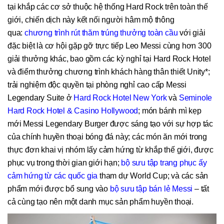
tại khắp các cơ sở thuộc hệ thống Hard Rock trên toàn thế
giới, chiến dịch này kết nối người hâm mộ thông
qua:
chương trình rút thăm trúng thưởng toàn cầu
với giải
đặc biệt là cơ hội gặp gỡ trực tiếp Leo Messi cùng hơn 300
giải thưởng khác, bao gồm các kỳ nghỉ tại Hard Rock Hotel
và điểm thưởng chương trình khách hàng thân thiết Unity*;
trải nghiệm độc quyền tại phòng nghỉ cao cấp Messi
Legendary Suite ở
Hard Rock Hotel New York
và
Seminole
Hard Rock Hotel & Casino Hollywood
; món bánh mì kẹp
mới Messi Legendary Burger được sáng tạo với sự hợp tác
của chính huyền thoại bóng đá này; các món ăn mới trong
thực đơn khai vị nhóm lấy cảm hứng từ khắp thế giới, được
phục vụ trong thời gian giới hạn;
bộ sưu tập trang phục ấy
cảm hứng từ các quốc gia
tham dự World Cup; và các sản
phẩm mới được bổ sung vào
bộ sưu tập bán lẻ Messi
– tất
cả cùng tạo nên một danh mục sản phẩm huyền thoại.