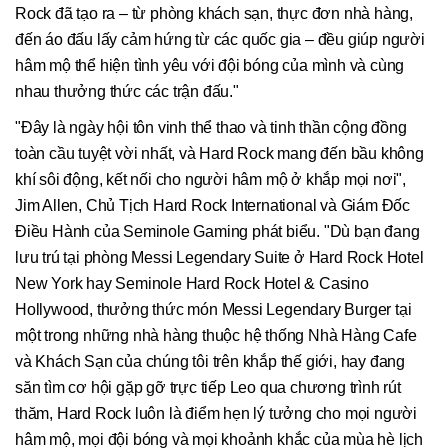
Rock đã tạo ra – từ phòng khách sạn, thực đơn nhà hàng,
đến áo đấu lấy cảm hứng từ các quốc gia – đều giúp người
hâm mộ thể hiện tình yêu với đội bóng của mình và cùng
nhau thưởng thức các trận đấu."
"Đây là ngày hội tôn vinh thể thao và tinh thần cộng đồng
toàn cầu tuyệt vời nhất, và Hard Rock mang đến bầu không
khí sôi động, kết nối cho người hâm mộ ở khắp mọi nơi",
Jim Allen, Chủ Tịch Hard Rock International và Giám Đốc
Điều Hành của Seminole Gaming phát biểu. "Dù bạn đang
lưu trú tại phòng Messi Legendary Suite ở Hard Rock Hotel
New York hay Seminole Hard Rock Hotel & Casino
Hollywood, thưởng thức món Messi Legendary Burger tại
một trong những nhà hàng thuộc hệ thống Nhà Hàng Cafe
và Khách Sạn của chúng tôi trên khắp thế giới, hay đang
săn tìm cơ hội gặp gỡ trực tiếp Leo qua chương trình rút
thăm, Hard Rock luôn là điểm hẹn lý tưởng cho mọi người
hâm mộ, mọi đội bóng và mọi khoảnh khắc của mùa hè lịch