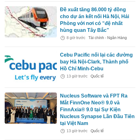
Đề xuất tăng 86.000 tỷ đồng
cho dự án kết nối Hà Nội, Hải
Phòng với nơi có “đệ nhất
hùng quan Tây Bắc”
8 giờ trước
Tài chính - Ngân Hàng
Cebu Pacific nối lại các đường
bay Hà Nội-Clark, Thành phố
Hồ Chí Minh-Cebu
13 giờ trước
Quốc tế
Nucleus Software và FPT Ra
Mắt FinnOne Neo® 9.0 và
FinnAxia® 9.0 tại Sự Kiện
Nucleus Synapse Lần Đầu Tiên
tại Việt Nam
13 giờ trước
Quốc tế