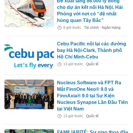
Đề xuất tăng 86.000 tỷ đồng
cho dự án kết nối Hà Nội, Hải
Phòng với nơi có “đệ nhất
hùng quan Tây Bắc”
8 giờ trước
Tài chính - Ngân Hàng
Cebu Pacific nối lại các đường
bay Hà Nội-Clark, Thành phố
Hồ Chí Minh-Cebu
13 giờ trước
Quốc tế
Nucleus Software và FPT Ra
Mắt FinnOne Neo® 9.0 và
FinnAxia® 9.0 tại Sự Kiện
Nucleus Synapse Lần Đầu Tiên
tại Việt Nam
13 giờ trước
Quốc tế
FAMILIARITÉ: Sự giao thoa đầy