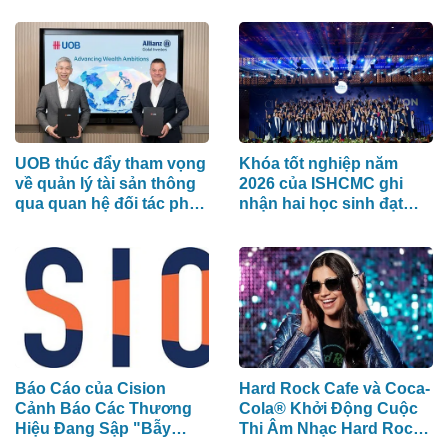
các biện pháp bảo vệ xã
Tranh Nhật Bản) Hỗ Trợ
hội
100 Ngôn Ngữ
UOB thúc đẩy tham vọng
Khóa tốt nghiệp năm
về quản lý tài sản thông
2026 của ISHCMC ghi
qua quan hệ đối tác phân
nhận hai học sinh đạt
phối chiến lược với
điểm IB tuyệt đối và điểm
Allianz Global Investors
trung bình toàn khóa đạt
34,5
Báo Cáo của Cision
Hard Rock Cafe và Coca-
Cảnh Báo Các Thương
Cola® Khởi Động Cuộc
Hiệu Đang Sập "Bẫy
Thi Âm Nhạc Hard Rock