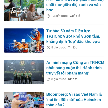
chất thơ giữa điện ảnh và văn
học
13 giờ trước
Quốc tế
Tự hào 50 năm Điện lực
TP.HCM: Vượt khó vươn tầm,
khẳng định ‘top’ đầu khu vực
8 giờ trước
Tin tức
An ninh mạng Công an TP.HCM
nhất bảng cuộc thi 'Hành trình
truy vết tội phạm mạng'
8 giờ trước
Kinh tế
Bloomberg: Vì sao Việt Nam là
‘trái tim đổi mới’ của Heineken
toàn cầu?