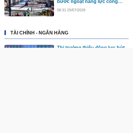
bước ngoặt năng lực công
nghệ quốc gia
08:31 25/07/2026
TÀI CHÍNH - NGÂN HÀNG
Thị trường thiếu động lực bứt
phá, nghiêng về kịch bản tích
lũy
8 giờ trước
Giá vàng hôm nay (7/8): Mất đà
tăng
8 giờ trước
Đề xuất tăng 86.000 tỷ đồng
cho dự án kết nối Hà Nội, Hải
Phòng với nơi có “đệ nhất