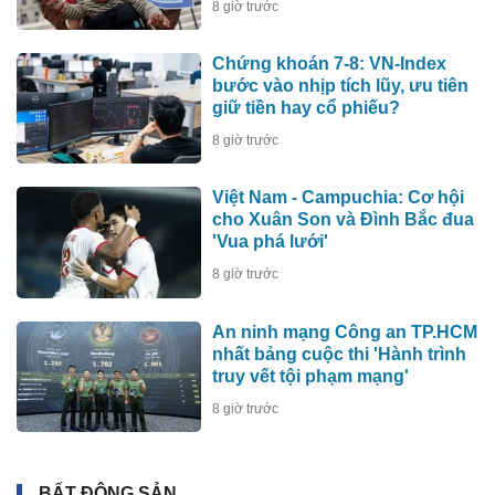
8 giờ trước
Chứng khoán 7-8: VN-Index
bước vào nhịp tích lũy, ưu tiên
giữ tiền hay cổ phiếu?
8 giờ trước
Việt Nam - Campuchia: Cơ hội
cho Xuân Son và Đình Bắc đua
'Vua phá lưới'
8 giờ trước
An ninh mạng Công an TP.HCM
nhất bảng cuộc thi 'Hành trình
truy vết tội phạm mạng'
8 giờ trước
BẤT ĐỘNG SẢN