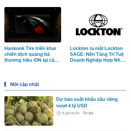
Phân Mảnh Dữ Liệu" Tốn
Rising dành cho các
Kém
Nghệ Sĩ Trẻ Triển Vọng
Hankook Tire triển khai
Lockton ra mắt Lockton
chiến dịch quảng bá
SAGE: Nền Tảng Trí Tuệ
thương hiệu iON tại các
Doanh Nghiệp Hợp Nhất
rạp CGV ở Việt Nam
Đầu Tiên Trong Ngành
Mới cập nhật
Dự báo xuất khẩu sầu riêng
vượt 4 tỷ USD
8 giờ trước
Tin tức