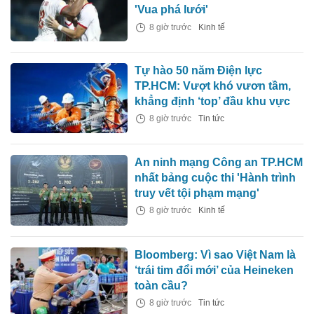
'Vua phá lưới'
8 giờ trước
Kinh tế
Tự hào 50 năm Điện lực
TP.HCM: Vượt khó vươn tầm,
khẳng định ‘top’ đầu khu vực
8 giờ trước
Tin tức
An ninh mạng Công an TP.HCM
nhất bảng cuộc thi 'Hành trình
truy vết tội phạm mạng'
8 giờ trước
Kinh tế
Bloomberg: Vì sao Việt Nam là
‘trái tim đổi mới’ của Heineken
toàn cầu?
8 giờ trước
Tin tức