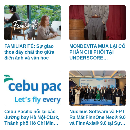
FAMILIARITÉ: Sự giao
MONDEVITA MUA LẠI CỔ
thoa đầy chất thơ giữa
PHẦN CHI PHỐI TẠI
điện ảnh và văn học
UNDERSCORE
DISTRICT, CÔNG TY MẸ
CỦA MAGLIANO, ĐÁNH
DẤU BƯỚC THỨ HAI
TRONG QUÁ TRÌNH XÂY
DỰNG NỀN TẢNG
THƯƠNG HIỆU CAO
CẤP MỚI CỦA Ý.
Cebu Pacific nối lại các
Nucleus Software và FPT
đường bay Hà Nội-Clark,
Ra Mắt FinnOne Neo® 9.0
Thành phố Hồ Chí Minh-
và FinnAxia® 9.0 tại Sự
Cebu
Kiện Nucleus Synapse