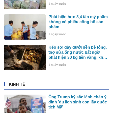
1 ngày trước
Phát hiện hơn 3,4 tấn mỹ phẩm
không có phiếu công bố sản
phẩm
1 ngày trước
Kéo sợi dây dưới nền bê tông,
thợ sửa ống nước bất ngờ
phát hiện 30 kg tiền vàng, khu
vực lập tức bị phong tỏa
1 ngày trước
KINH TẾ
Ông Trump ký sắc lệnh chặn ý
định 'du lịch sinh con lấy quốc
tịch Mỹ'