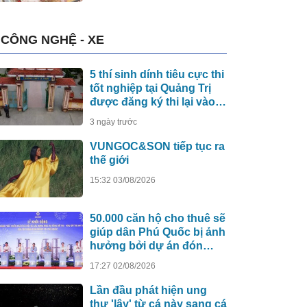
CÔNG NGHỆ - XE
5 thí sinh dính tiêu cực thi
tốt nghiệp tại Quảng Trị
được đăng ký thi lại vào
năm 2027
3 ngày trước
VUNGOC&SON tiếp tục ra
thế giới
15:32 03/08/2026
50.000 căn hộ cho thuê sẽ
giúp dân Phú Quốc bị ảnh
hưởng bởi dự án đón
APEC 2027 sớm an cư
17:27 02/08/2026
Lần đầu phát hiện ung
thư 'lây' từ cá này sang cá