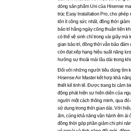
dòng sản phẩm Uni của Hisense mang
trúc Easy Installation Pro, cho phé
tốn ít công sức nhất, đồng thời giả
bảo trì hằng ngày cũng thuận tiện kh
có thể vệ sinh chỉ trong vài giây m
gian bảo trì, đồng thời vẫn bảo đảm 
còn đạt xếp hạng hiệu suất năng lư
hưởng sự thoải mái lâu dài trong kh
Đối với những người tiêu dùng tìm k
Hisense Air Master kết hợp khả năng
thiết kế tinh tế. Được trang bị cảm 
động phát hiện sự hiện diện của ng
người một cách thông minh, qua đó gi
sử dụng trong thời gian dài. Với hi
ấm, cùng khả năng vận hành êm ái ở
đồng thời góp phần giảm chi phí n
vẻ ngoài và tính năng đổi mới, đồng