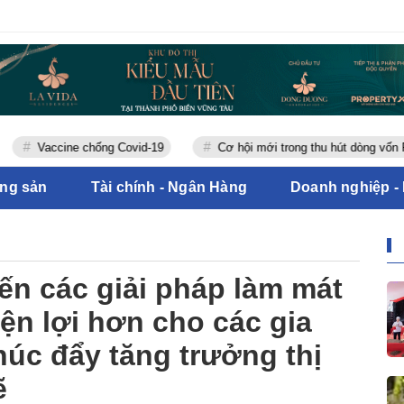
accine chống Covid-19
Cơ hội mới trong thu hút dòng vốn FDI
ộng sản
Tài chính - Ngân Hàng
Doanh nghiệp -
n các giải pháp làm mát
iện lợi hơn cho các gia
húc đẩy tăng trưởng thị
ẽ