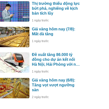
Thị trường thiếu động lực
bứt phá, nghiêng về kịch
bản tích lũy
1 ngày trước
Giá vàng hôm nay (7/8):
Mất đà tăng
1 ngày trước
Đề xuất tăng 86.000 tỷ
đồng cho dự án kết nối
Hà Nội, Hải Phòng với nơi
có “đệ nhất hùng quan
1 ngày trước
Tây Bắc”
Giá vàng hôm nay (6/8):
Tăng vọt vượt ngưỡng
sàn
2 ngày trước