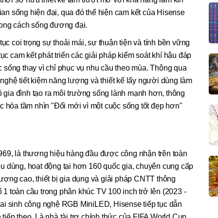
gian sống hiện đại, qua đó thể hiện cam kết của Hisense
hong cách sống đương đại.
tục coi trọng sự thoải mái, sự thuận tiện và tính bền vững
tục cam kết phát triển các giải pháp kiểm soát khí hậu đáp
 sống thay vì chỉ phục vụ nhu cầu theo mùa. Thông qua
nghệ tiết kiệm năng lượng và thiết kế lấy người dùng làm
hộ gia đình tạo ra môi trường sống lành mạnh hơn, thông
c hóa tầm nhìn "Đổi mới vì một cuộc sống tốt đẹp hơn"
969, là thương hiệu hàng đầu được công nhận trên toàn
tiêu dùng, hoạt động tại hơn 160 quốc gia, chuyên cung cấp
ượng cao, thiết bị gia dụng và giải pháp CNTT thông
1 toàn cầu trong phân khúc TV 100 inch trở lên (2023 -
ai sinh công nghệ RGB MiniLED, Hisense tiếp tục dẫn
iếp theo. Là nhà tài trợ chính thức của FIFA World Cup