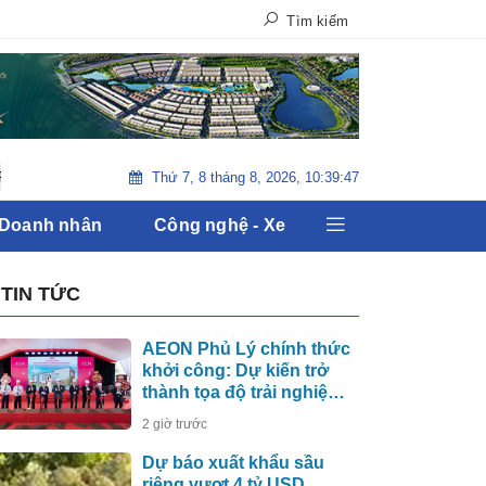
Tìm kiếm
Thứ 7, 8 tháng 8, 2026, 10:39:48
Tiêu Điểm : Bầu cử Tổng Thống Mỹ 2020
Sự kiện tiền tê : Th
 Doanh nhân
Công nghệ - Xe
TIN TỨC
AEON Phủ Lý chính thức
khởi công: Dự kiến trở
thành tọa độ trải nghiệm
mới tại Ninh Bình
2 giờ trước
Dự báo xuất khẩu sầu
riêng vượt 4 tỷ USD