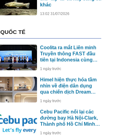
khác
13:02 31/07/2026
QUỐC TẾ
Coolita ra mắt Liên minh
Truyền thông FAST đầu
tiên tại Indonesia cùng
các đài truyền hình hàng
1 ngày trước
đầu
Himel hiện thực hóa tầm
nhìn về điện dân dụng
qua chiến dịch Dream
Home toàn cầu
1 ngày trước
Cebu Pacific nối lại các
đường bay Hà Nội-Clark,
Thành phố Hồ Chí Minh-
Cebu
1 ngày trước