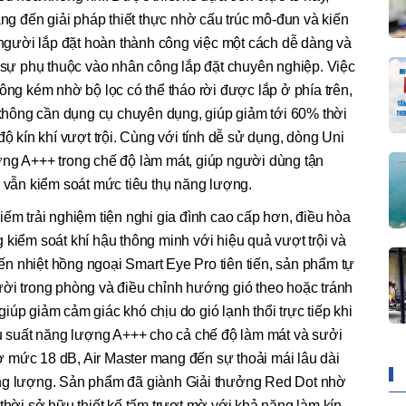
 đến giải pháp thiết thực nhờ cấu trúc mô-đun và kiến
p người lắp đặt hoàn thành công việc một cách dễ dàng và
m sự phụ thuộc vào nhân công lắp đặt chuyên nghiệp. Việc
ông kém nhờ bộ lọc có thể tháo rời được lắp ở phía trên,
à không cần dụng cụ chuyên dụng, giúp giảm tới 60% thời
độ kín khí vượt trội. Cùng với tính dễ sử dụng, dòng Uni
ợng A+++ trong chế độ làm mát, giúp người dùng tận
i vẫn kiểm soát mức tiêu thụ năng lượng.
iếm trải nghiệm tiện nghi gia đình cao cấp hơn, điều hòa
 kiểm soát khí hậu thông minh với hiệu quả vượt trội và
biến nhiệt hồng ngoại Smart Eye Pro tiên tiến, sản phẩm tự
ười trong phòng và điều chỉnh hướng gió theo hoặc tránh
úp giảm cảm giác khó chịu do gió lạnh thổi trực tiếp khi
ệu suất năng lượng A+++ cho cả chế độ làm mát và sưởi
 mức 18 dB, Air Master mang đến sự thoải mái lâu dài
ăng lượng. Sản phẩm đã giành Giải thưởng Red Dot nhờ
 thời sở hữu thiết kế tấm trượt mờ với khả năng làm kín