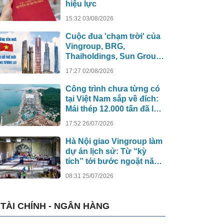
hiệu lực
15:32 03/08/2026
Cuộc đua 'chạm trời' của
Vingroup, BRG,
Thaiholdings, Sun Group:
Loạt siêu tháp cao hơn
17:27 02/08/2026
500m xô đổ kỷ lục cũ, ai
sẽ xây tòa nhà cao nhất
Công trình chưa từng có
Việt Nam?
tại Việt Nam sắp về đích:
Mái thép 12.000 tấn đã lắp
đủ 13/13 nhịp, nhà biểu
17:52 26/07/2026
diễn 4.000 chỗ lớn hơn
nơi trao giải Oscar dần lộ
Hà Nội giao Vingroup làm
diện
dự án lịch sử: Từ “kỳ
tích” tới bước ngoặt năng
lực công nghệ quốc gia
08:31 25/07/2026
TÀI CHÍNH - NGÂN HÀNG