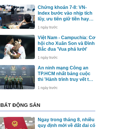
Chứng khoán 7-8: VN-
Index bước vào nhịp tích
lũy, ưu tiên giữ tiền hay
cổ phiếu?
1 ngày trước
Việt Nam - Campuchia: Cơ
hội cho Xuân Son và Đình
Bắc đua 'Vua phá lưới'
1 ngày trước
An ninh mạng Công an
TP.HCM nhất bảng cuộc
thi 'Hành trình truy vết tội
phạm mạng'
1 ngày trước
BẤT ĐỘNG SẢN
Ngay trong tháng 8, nhiều
quy định mới về đất đai có