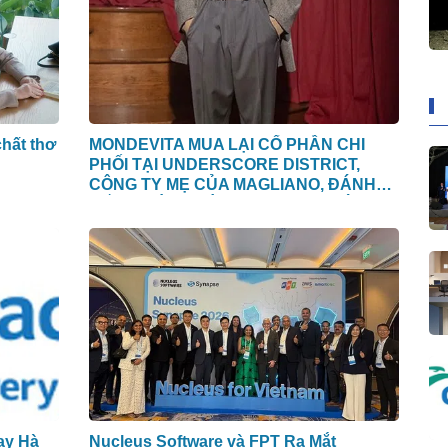
hất thơ
MONDEVITA MUA LẠI CỔ PHẦN CHI
PHỐI TẠI UNDERSCORE DISTRICT,
CÔNG TY MẸ CỦA MAGLIANO, ĐÁNH
DẤU BƯỚC THỨ HAI TRONG QUÁ
TRÌNH XÂY DỰNG NỀN TẢNG THƯƠNG
HIỆU CAO CẤP MỚI CỦA Ý.
ay Hà
Nucleus Software và FPT Ra Mắt