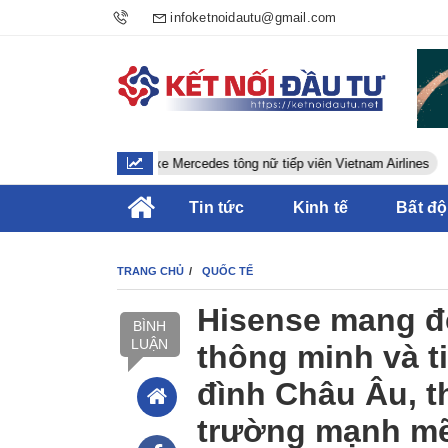
infoketnoidautu@gmail.com
Tài xế xe Mercedes tông nữ tiếp viên Vietnam Airlines
V
Tin tức
Kinh tế
Bất đ
TRANG CHỦ
QUỐC TẾ
Hisense mang đế
BÌNH
LUẬN
thông minh và t
đình Châu Âu, t
trường mạnh m