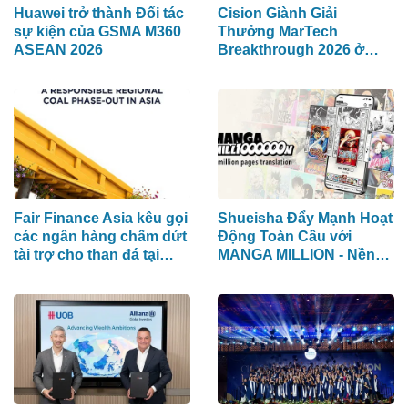
Huawei trở thành Đối tác
Cision Giành Giải
sự kiện của GSMA M360
Thưởng MarTech
ASEAN 2026
Breakthrough 2026 ở
hạng mục Lắng Nghe
Mạng Xã Hội, Phân Phối
Thông Cáo Báo Chí và
Tối Ưu Hóa Công Cụ Trả
Lời (AEO)
Fair Finance Asia kêu gọi
Shueisha Đẩy Mạnh Hoạt
các ngân hàng chấm dứt
Động Toàn Cầu với
tài trợ cho than đá tại
MANGA MILLION - Nền
ASEAN và tăng cường
Tảng Manga (Truyện
các biện pháp bảo vệ xã
Tranh Nhật Bản) Hỗ Trợ
hội
100 Ngôn Ngữ