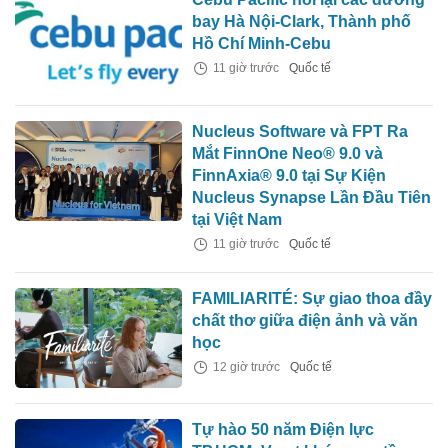
bay Hà Nội-Clark, Thành phố
Hồ Chí Minh-Cebu
11 giờ trước
Quốc tế
Nucleus Software và FPT Ra
Mắt FinnOne Neo® 9.0 và
FinnAxia® 9.0 tại Sự Kiện
Nucleus Synapse Lần Đầu Tiên
tại Việt Nam
11 giờ trước
Quốc tế
FAMILIARITÉ: Sự giao thoa đầy
chất thơ giữa điện ảnh và văn
học
12 giờ trước
Quốc tế
Tự hào 50 năm Điện lực