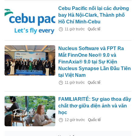
Cebu Pacific nối lại các đường
bay Hà Nội-Clark, Thành phố
Hồ Chí Minh-Cebu
11 giờ trước
Quốc tế
Nucleus Software và FPT Ra
Mắt FinnOne Neo® 9.0 và
FinnAxia® 9.0 tại Sự Kiện
Nucleus Synapse Lần Đầu Tiên
tại Việt Nam
11 giờ trước
Quốc tế
FAMILIARITÉ: Sự giao thoa đầy
chất thơ giữa điện ảnh và văn
học
12 giờ trước
Quốc tế