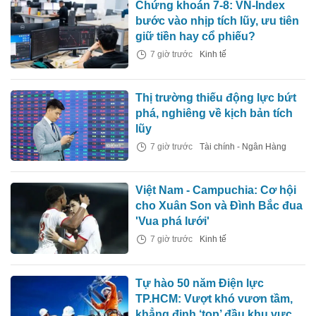
Chứng khoán 7-8: VN-Index
bước vào nhịp tích lũy, ưu tiên
giữ tiền hay cổ phiếu?
7 giờ trước
Kinh tế
Thị trường thiếu động lực bứt
phá, nghiêng về kịch bản tích
lũy
7 giờ trước
Tài chính - Ngân Hàng
Việt Nam - Campuchia: Cơ hội
cho Xuân Son và Đình Bắc đua
'Vua phá lưới'
7 giờ trước
Kinh tế
Tự hào 50 năm Điện lực
TP.HCM: Vượt khó vươn tầm,
khẳng định ‘top’ đầu khu vực