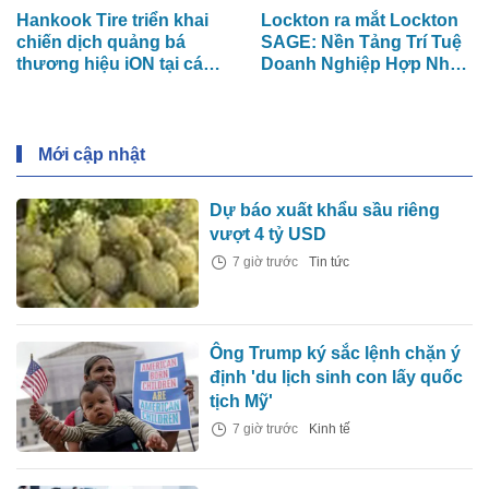
Hankook Tire triển khai
Lockton ra mắt Lockton
chiến dịch quảng bá
SAGE: Nền Tảng Trí Tuệ
thương hiệu iON tại các
Doanh Nghiệp Hợp Nhất
rạp CGV ở Việt Nam
Đầu Tiên Trong Ngành
Mới cập nhật
Dự báo xuất khẩu sầu riêng
vượt 4 tỷ USD
7 giờ trước
Tin tức
Ông Trump ký sắc lệnh chặn ý
định 'du lịch sinh con lấy quốc
tịch Mỹ'
7 giờ trước
Kinh tế