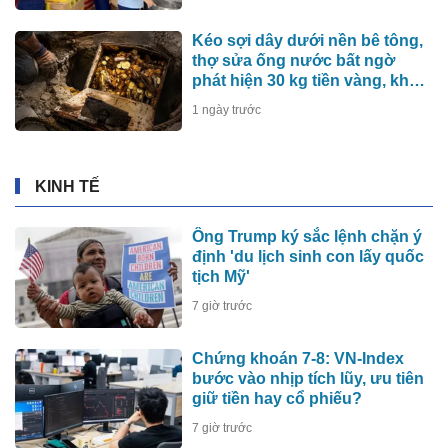
Kéo sợi dây dưới nền bê tông,
thợ sửa ống nước bất ngờ
phát hiện 30 kg tiền vàng, khu
vực lập tức bị phong tỏa
1 ngày trước
KINH TẾ
Ông Trump ký sắc lệnh chặn ý
định 'du lịch sinh con lấy quốc
tịch Mỹ'
7 giờ trước
Chứng khoán 7-8: VN-Index
bước vào nhịp tích lũy, ưu tiên
giữ tiền hay cổ phiếu?
7 giờ trước