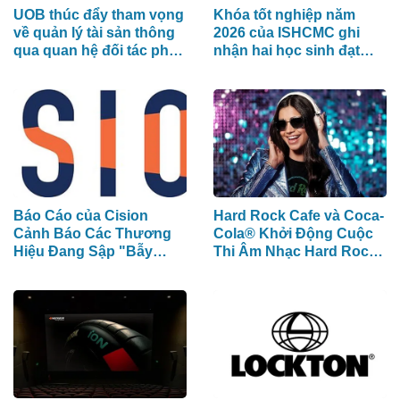
UOB thúc đẩy tham vọng
Khóa tốt nghiệp năm
về quản lý tài sản thông
2026 của ISHCMC ghi
qua quan hệ đối tác phân
nhận hai học sinh đạt
phối chiến lược với
điểm IB tuyệt đối và điểm
Allianz Global Investors
trung bình toàn khóa đạt
34,5
Báo Cáo của Cision
Hard Rock Cafe và Coca-
Cảnh Báo Các Thương
Cola® Khởi Động Cuộc
Hiệu Đang Sập "Bẫy
Thi Âm Nhạc Hard Rock
Phân Mảnh Dữ Liệu" Tốn
Rising dành cho các
Kém
Nghệ Sĩ Trẻ Triển Vọng