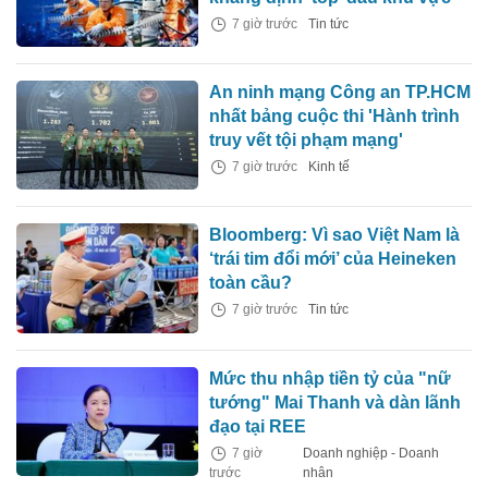
7 giờ trước
Tin tức
An ninh mạng Công an TP.HCM
nhất bảng cuộc thi 'Hành trình
truy vết tội phạm mạng'
7 giờ trước
Kinh tế
Bloomberg: Vì sao Việt Nam là
‘trái tim đổi mới’ của Heineken
toàn cầu?
7 giờ trước
Tin tức
Mức thu nhập tiền tỷ của "nữ
tướng" Mai Thanh và dàn lãnh
đạo tại REE
7 giờ
Doanh nghiệp - Doanh
trước
nhân