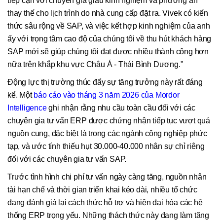
tiếp cận với chuyên gia giàu kinh nghiệm và phương án
thay thế cho lịch trình do nhà cung cấp đặt ra. Vivek có kiến
thức sâu rộng về SAP, và việc kết hợp kinh nghiệm của anh
ấy với trọng tâm cao độ của chúng tôi về thu hút khách hàng
SAP mới sẽ giúp chúng tôi đạt được nhiều thành công hơn
nữa trên khắp khu vực Châu Á - Thái Bình Dương."
Động lực thị trường thúc đẩy sự tăng trưởng này rất đáng
kể. Một
báo cáo vào tháng 3 năm 2026 của Mordor
Intelligence
ghi nhận rằng nhu cầu toàn cầu đối với các
chuyên gia tư vấn ERP được chứng nhận tiếp tục vượt quá
nguồn cung, đặc biệt là trong các ngành công nghiệp phức
tạp, và ước tính thiếu hụt 30.000-40.000 nhân sự chỉ riêng
đối với các chuyên gia tư vấn SAP.
Trước tình hình chi phí tư vấn ngày càng tăng, nguồn nhân
tài hạn chế và thời gian triển khai kéo dài, nhiều tổ chức
đang đánh giá lại cách thức hỗ trợ và hiện đại hóa các hệ
thống ERP trọng yếu. Những thách thức này đang làm tăng