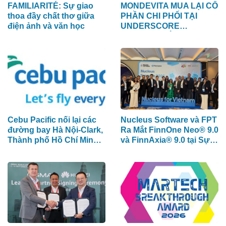
FAMILIARITÉ: Sự giao
MONDEVITA MUA LẠI CỔ
thoa đầy chất thơ giữa
PHẦN CHI PHỐI TẠI
điện ảnh và văn học
UNDERSCORE
DISTRICT, CÔNG TY MẸ
CỦA MAGLIANO, ĐÁNH
DẤU BƯỚC THỨ HAI
TRONG QUÁ TRÌNH XÂY
DỰNG NỀN TẢNG
THƯƠNG HIỆU CAO
CẤP MỚI CỦA Ý.
Cebu Pacific nối lại các
Nucleus Software và FPT
đường bay Hà Nội-Clark,
Ra Mắt FinnOne Neo® 9.0
Thành phố Hồ Chí Minh-
và FinnAxia® 9.0 tại Sự
Cebu
Kiện Nucleus Synapse
Lần Đầu Tiên tại Việt
Nam