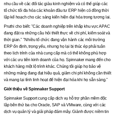
nhu cầu về các đối tác giàu kinh nghiệm và có thể giúp các
tổ chức tối đa hóa các khoản đầu tư ERP hiện có đồng thời
lập kế hoạch cho các sáng kiến hiện đại hóa trong tương lai.
Pruthi cho biết: "Các doanh nghiệp trên khắp khu vực APAC
đang đặt ra những câu hỏi thiết thực về chi phí, kiểm soát và
thời gian." "Nhiều tổ chức đang vận hành các môi trường
ERP ổn định, trọng yếu, nhưng họ lại bị thúc ép phải tuân
theo lịch trình của nhà cung cấp mà có thể không phù hợp
với các ưu tiên kinh doanh của họ. Spinnaker mang đến cho
khách hàng một lộ trình khác. Chúng tôi giúp họ bảo vệ
những mảng đang đạt hiệu quả, giảm chi phí không cần thiết
và mang lại tính linh hoạt để hiện đại hóa khi họ sẵn sàng."
Giới thiệu về Spinnaker Support
Spinnaker Support cung cấp dịch vụ hỗ trợ phần mềm độc
lập bên thứ ba cho Oracle, SAP và VMware, cùng với các
dịch vụ quản lý và giải pháp đám mây. Giành được niềm tin