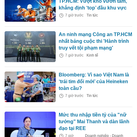
TP.HCM: Vượt khó vươn tầm,
khẳng định ‘top’ đầu khu vực
7 giờ trước
Tin tức
An ninh mạng Công an TP.HCM
nhất bảng cuộc thi 'Hành trình
truy vết tội phạm mạng'
7 giờ trước
Kinh tế
Bloomberg: Vì sao Việt Nam là
‘trái tim đổi mới’ của Heineken
toàn cầu?
7 giờ trước
Tin tức
Mức thu nhập tiền tỷ của "nữ
tướng" Mai Thanh và dàn lãnh
đạo tại REE
7 giờ
Doanh nghiệp - Doanh