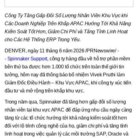
Công Ty Tăng Gấp Đôi Số Lượng Nhân Viên Khu Vực khi
Các Doanh Nghiệp Trên Khắp APAC Hướng Tới Khả Năng
Kiểm Soát Tốt Hơn, Giảm Chi Phí và Tăng Tính Linh Hoạt
cho Các Hệ Thống ERP Trọng Yếu.
DENVER
,
ngày 11 tháng 6 năm 2026
/PRNewswire/ -
-
Spinnaker Support
, công ty hàng đầu về hỗ trợ phần mềm
bên thứ ba được hơn 1.000 tổ chức trên toàn thế giới tin
tưởng, hôm nay đã thông báo bổ nhiệm Vivek Pruthi làm
Giám Đốc Điều Hành – Khu Vực APAC, khi công ty xúc tiến
đầu tư và mở rộng trên khắp khu vực.
Trong năm qua, Spinnaker đã tăng hơn gấp đôi số lượng
nhân viên tại khu vực APAC để đáp ứng nhu cầu ngày càng
tăng từ các tổ chức hướng tới khả năng kiểm soát tốt hơn
đối với lộ trình công nghệ của họ, giảm chi phí và tăng tính
linh hoạt trong việc quản lý các môi trường SAP, Oracle và