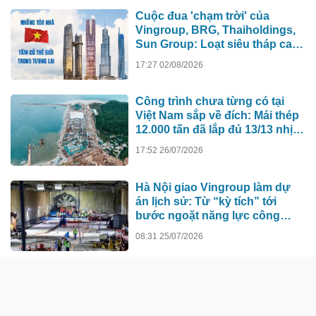
Cuộc đua 'chạm trời' của
Vingroup, BRG, Thaiholdings,
Sun Group: Loạt siêu tháp cao
hơn 500m xô đổ kỷ lục cũ, ai sẽ
17:27 02/08/2026
xây tòa nhà cao nhất Việt Nam?
Công trình chưa từng có tại
Việt Nam sắp về đích: Mái thép
12.000 tấn đã lắp đủ 13/13 nhịp,
nhà biểu diễn 4.000 chỗ lớn
17:52 26/07/2026
hơn nơi trao giải Oscar dần lộ
diện
Hà Nội giao Vingroup làm dự
án lịch sử: Từ “kỳ tích” tới
bước ngoặt năng lực công
nghệ quốc gia
08:31 25/07/2026
TÀI CHÍNH - NGÂN HÀNG