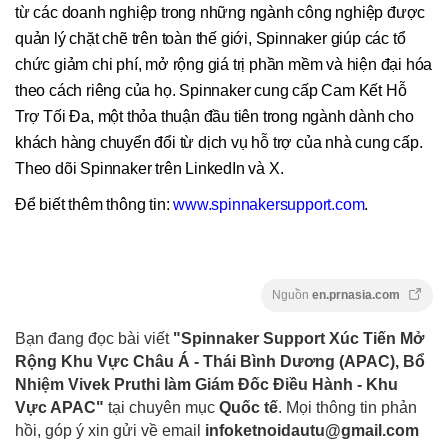
từ các doanh nghiệp trong những ngành công nghiệp được
quản lý chặt chẽ trên toàn thế giới, Spinnaker giúp các tổ
chức giảm chi phí, mở rộng giá trị phần mềm và hiện đại hóa
theo cách riêng của họ. Spinnaker cung cấp Cam Kết Hỗ
Trợ Tối Đa, một thỏa thuận đầu tiên trong ngành dành cho
khách hàng chuyển đổi từ dịch vụ hỗ trợ của nhà cung cấp.
Theo dõi Spinnaker trên LinkedIn và X.
Để biết thêm thông tin:
www.spinnakersupport.com
.
Nguồn
en.prnasia.com
Bạn đang đọc bài viết
"Spinnaker Support Xúc Tiến Mở
Rộng Khu Vực Châu Á - Thái Bình Dương (APAC), Bổ
Nhiệm Vivek Pruthi làm Giám Đốc Điều Hành - Khu
Vực APAC"
tại chuyên mục
Quốc tế
. Mọi thông tin phản
hồi, góp ý xin gửi về email
infoketnoidautu@gmail.com