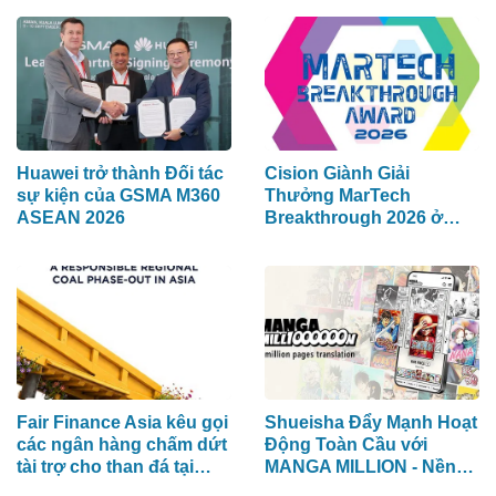
Huawei trở thành Đối tác
Cision Giành Giải
sự kiện của GSMA M360
Thưởng MarTech
ASEAN 2026
Breakthrough 2026 ở
hạng mục Lắng Nghe
Mạng Xã Hội, Phân Phối
Thông Cáo Báo Chí và
Tối Ưu Hóa Công Cụ Trả
Lời (AEO)
Fair Finance Asia kêu gọi
Shueisha Đẩy Mạnh Hoạt
các ngân hàng chấm dứt
Động Toàn Cầu với
tài trợ cho than đá tại
MANGA MILLION - Nền
ASEAN và tăng cường
Tảng Manga (Truyện