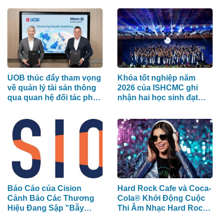
các biện pháp bảo vệ xã
Tranh Nhật Bản) Hỗ Trợ
hội
100 Ngôn Ngữ
UOB thúc đẩy tham vọng
Khóa tốt nghiệp năm
về quản lý tài sản thông
2026 của ISHCMC ghi
qua quan hệ đối tác phân
nhận hai học sinh đạt
phối chiến lược với
điểm IB tuyệt đối và điểm
Allianz Global Investors
trung bình toàn khóa đạt
34,5
Báo Cáo của Cision
Hard Rock Cafe và Coca-
Cảnh Báo Các Thương
Cola® Khởi Động Cuộc
Hiệu Đang Sập "Bẫy
Thi Âm Nhạc Hard Rock
Phân Mảnh Dữ Liệu" Tốn
Rising dành cho các