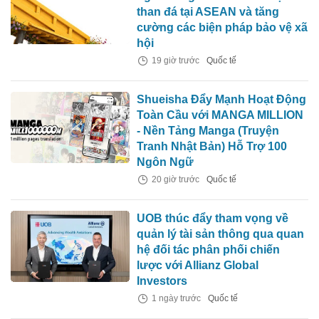
than đá tại ASEAN và tăng
cường các biện pháp bảo vệ xã
hội
19 giờ trước
Quốc tế
Shueisha Đẩy Mạnh Hoạt Động
Toàn Cầu với MANGA MILLION
- Nền Tảng Manga (Truyện
Tranh Nhật Bản) Hỗ Trợ 100
Ngôn Ngữ
20 giờ trước
Quốc tế
UOB thúc đẩy tham vọng về
quản lý tài sản thông qua quan
hệ đối tác phân phối chiến
lược với Allianz Global
Investors
1 ngày trước
Quốc tế