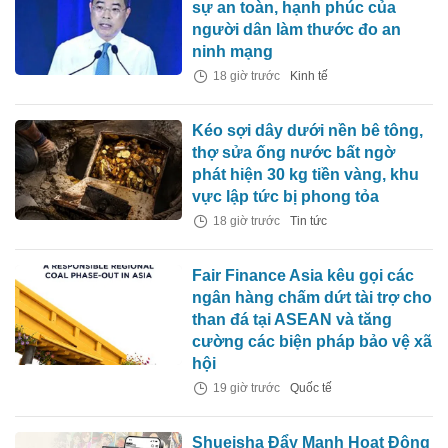
sự an toàn, hạnh phúc của
người dân làm thước đo an
ninh mạng
18 giờ trước
Kinh tế
Kéo sợi dây dưới nền bê tông,
thợ sửa ống nước bất ngờ
phát hiện 30 kg tiền vàng, khu
vực lập tức bị phong tỏa
18 giờ trước
Tin tức
Fair Finance Asia kêu gọi các
ngân hàng chấm dứt tài trợ cho
than đá tại ASEAN và tăng
cường các biện pháp bảo vệ xã
hội
19 giờ trước
Quốc tế
Shueisha Đẩy Mạnh Hoạt Động