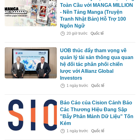
Toàn Cầu với MANGA MILLION
- Nền Tảng Manga (Truyện
Tranh Nhật Bản) Hỗ Trợ 100
Ngôn Ngữ
20 giờ trước
Quốc tế
UOB thúc đẩy tham vọng về
quản lý tài sản thông qua quan
hệ đối tác phân phối chiến
lược với Allianz Global
Investors
1 ngày trước
Quốc tế
Báo Cáo của Cision Cảnh Báo
Các Thương Hiệu Đang Sập
"Bẫy Phân Mảnh Dữ Liệu" Tốn
Kém
1 ngày trước
Quốc tế