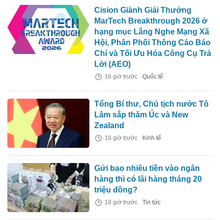
Cision Giành Giải Thưởng
MarTech Breakthrough 2026 ở
hạng mục Lắng Nghe Mạng Xã
Hội, Phân Phối Thông Cáo Báo
Chí và Tối Ưu Hóa Công Cụ Trả
Lời (AEO)
16 giờ trước
Quốc tế
Tổng Bí thư, Chủ tịch nước Tô
Lâm sắp thăm Úc và New
Zealand
18 giờ trước
Kinh tế
Gửi bao nhiêu tiền vào ngân
hàng thì có lãi hàng tháng 20
triệu đồng?
18 giờ trước
Tin tức