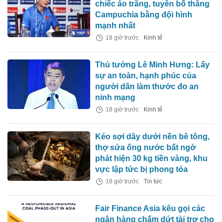
chiếc áo trắng, tuyên bố thắng
Campuchia bằng đội hình
mạnh nhất
18 giờ trước
Kinh tế
Thủ tướng Lê Minh Hưng: Lấy
sự an toàn, hạnh phúc của
người dân làm thước đo an
ninh mạng
18 giờ trước
Kinh tế
Kéo sợi dây dưới nền bê tông,
thợ sửa ống nước bất ngờ
phát hiện 30 kg tiền vàng, khu
vực lập tức bị phong tỏa
18 giờ trước
Tin tức
Fair Finance Asia kêu gọi các
ngân hàng chấm dứt tài trợ cho