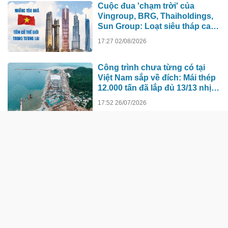
Cuộc đua 'chạm trời' của
Vingroup, BRG, Thaiholdings,
Sun Group: Loạt siêu tháp cao
hơn 500m xô đổ kỷ lục cũ, ai sẽ
17:27 02/08/2026
xây tòa nhà cao nhất Việt Nam?
Công trình chưa từng có tại
Việt Nam sắp về đích: Mái thép
12.000 tấn đã lắp đủ 13/13 nhịp,
nhà biểu diễn 4.000 chỗ lớn
17:52 26/07/2026
hơn nơi trao giải Oscar dần lộ
diện
Hà Nội giao Vingroup làm dự
án lịch sử: Từ “kỳ tích” tới
bước ngoặt năng lực công
nghệ quốc gia
08:31 25/07/2026
TÀI CHÍNH - NGÂN HÀNG