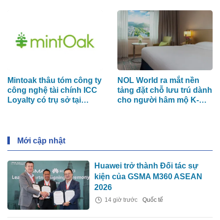
Á - Thái Bình Dương khi
4 trong 5 người tiêu dùng
ưu tiên sức khỏe toàn
diện
Mintoak thâu tóm công ty
NOL World ra mắt nền
công nghệ tài chính ICC
tảng đặt chỗ lưu trú dành
Loyalty có trụ sở tại
cho người hâm mộ K-
Trung Đông
POP đến Hàn Quốc
Mới cập nhật
Huawei trở thành Đối tác sự
kiện của GSMA M360 ASEAN
2026
14 giờ trước
Quốc tế